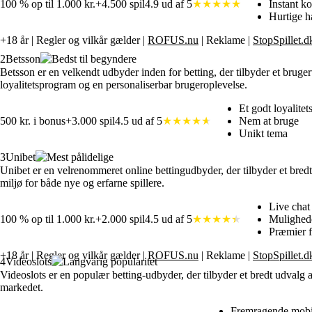
100 % op til 1.000 kr.
+4.500 spil
4.9 ud af 5
Instant k
Hurtige 
+18 år | Regler og vilkår gælder |
ROFUS.nu
| Reklame |
StopSpillet.d
2
Betsson
Bedst til begyndere
Betsson er en velkendt udbyder inden for betting, der tilbyder et bruger
loyalitetsprogram og en personaliserbar brugeroplevelse.
Et godt loyalite
500 kr. i bonus
+3.000 spil
4.5 ud af 5
Nem at bruge
Unikt tema
3
Unibet
Mest pålidelige
Unibet er en velrenommeret online bettingudbyder, der tilbyder et bredt 
miljø for både nye og erfarne spillere.
Live chat
100 % op til 1.000 kr.
+2.000 spil
4.5 ud af 5
Muligheder
Præmier fo
+18 år | Regler og vilkår gælder |
ROFUS.nu
| Reklame |
StopSpillet.d
4
Videoslots
Langvarig popularitet
Videoslots er en populær betting-udbyder, der tilbyder et bredt udvalg 
markedet.
Fremragende mobi