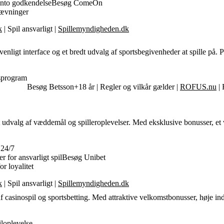
onto godkendelse
Besøg ComeOn
hævninger
k
| Spil ansvarligt |
Spillemyndigheden.dk
venligt interface og et bredt udvalg af sportsbegivenheder at spille på. 
tsprogram
Besøg Betsson
+18 år | Regler og vilkår gælder |
ROFUS.nu
| 
udvalg af væddemål og spilleroplevelser. Med eksklusive bonusser, et var
 24/7
 for ansvarligt spil
Besøg Unibet
r loyalitet
k
| Spil ansvarligt |
Spillemyndigheden.dk
af casinospil og sportsbetting. Med attraktive velkomstbonusser, høje in
loplevelse