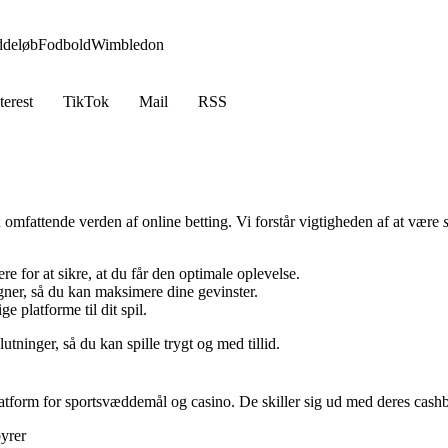
ddeløb
Fodbold
Wimbledon
terest
TikTok
Mail
RSS
en omfattende verden af online betting. Vi forstår vigtigheden af at være
e for at sikre, at du får den optimale oplevelse.
ner, så du kan maksimere dine gevinster.
 platforme til dit spil.
tninger, så du kan spille trygt og med tillid.
form for sportsvæddemål og casino. De skiller sig ud med deres cashbac
yrer