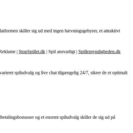
Platformen skiller sig ud med ingen hævningsgebyrer, et attraktivt
Reklame |
StopSpillet.dk
| Spil ansvarligt |
Spillemyndigheden.dk
ieret spiludvalg og live chat tilgængelig 24/7, sikrer de et optimalt
dbetalingsbonusser og et enormt spiludvalg skiller de sig ud på