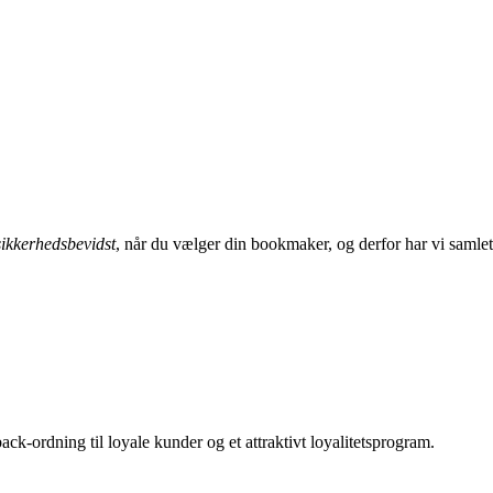
sikkerhedsbevidst
, når du vælger din bookmaker, og derfor har vi samlet
k-ordning til loyale kunder og et attraktivt loyalitetsprogram.