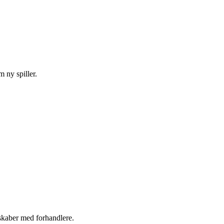
m ny spiller.
rskaber med forhandlere.