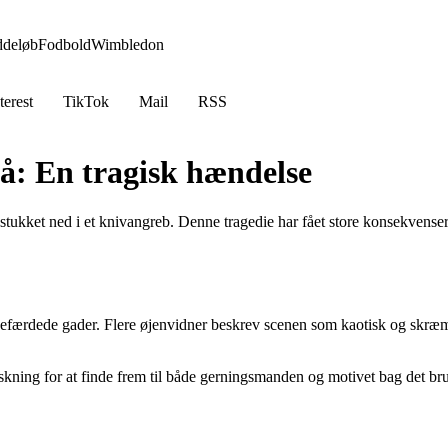
ddeløb
Fodbold
Wimbledon
terest
TikTok
Mail
RSS
nå: En tragisk hændelse
stukket ned i et knivangreb. Denne tragedie har fået store konsekvense
efærdede gader. Flere øjenvidner beskrev scenen som kaotisk og skræm
forskning for at finde frem til både gerningsmanden og motivet bag det 