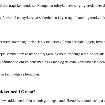
af den tragiske hændelse. Mange har udtrykt deres sorg og vrede over de
r opfordret til en styrkelse af sikkerheden i byen og til handling mod v
ber mere smerte og lidelse. Knivstikkeriet i Grenå har tydeliggjort, hvor
t arbejde sammen om at skabe et tryggere og mere fredeligt samfund for a
n påmindelse om voldens meningsløshed og de dybe konsekvenser, den 
er kan undgås i fremtiden.
ukket ned i Grenå?
 blev stukket ned af en ukendt gerningsmand. Hændelsen fandt sted på et 