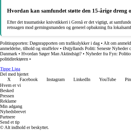
Hvordan kan samfundet støtte den 15-årige dreng og
Efter det traumatiske knivstikkeri i Grenå er det vigtigt, at samfun
retssagen mod gerningsmanden og generel opbakning fra lokalsamfu
Politirapporten: Døgnrapporten om trafikulykker i dag
•
Alt om anmeldel
anmeldelse, tilhold og straffelov
•
Østjyllands Politi: Seneste Nyheder
Danmark
•
Hvordan Søger Man Aktindsigt?
•
Nyheder fra Fyn: Politi
politidirektøren
•
Tippe Liga
Del med hjertet
X
Facebook
Instagram
LinkedIn
YouTube
Pin
Hvem er vi
Besked
Pressen
Reklame
Min adgang
Nyhedsbrevet
Partnere
Send et tip
© Alt indhold er beskyttet.