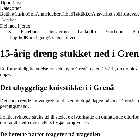
Tippe Liga
Kategorier
Betting
Casino
Spil
Anmeldelser
Tilbud
Taktikker
Ansvarligt spil
Hestevæ
Del med hjertet
X
Facebook
Instagram
LinkedIn
YouTube
Pin
Log ind
Kom i gang
Nyhedsbrevet
15-årig dreng stukket ned i Gre
En forfærdelig hændelse rystede byen Grenå, da en 15-årig dreng blev 
unge.
Det uhyggelige knivstikkeri i Grenå
Det chokerende knivangreb fandt sted midt på dagen på en af Grenås b
gerningsmand.
Politiet rykkede straks ud til stedet og iværksatte en omfattende efter
der fandt sted i deres ellers trygge omgivelser.
De berørte parter reagerer på tragedien