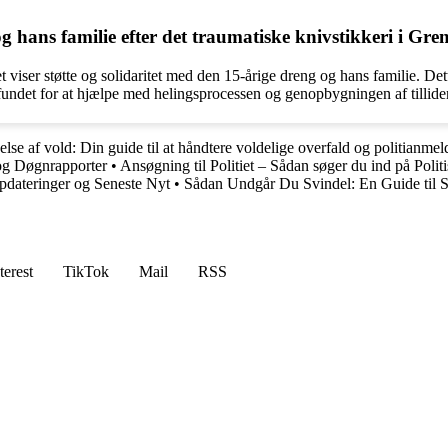
 hans familie efter det traumatiske knivstikkeri i Gre
det viser støtte og solidaritet med den 15-årige dreng og hans familie. 
ndet for at hjælpe med helingsprocessen og genopbygningen af tillide
se af vold: Din guide til at håndtere voldelige overfald og politianmel
 og Døgnrapporter
•
Ansøgning til Politiet – Sådan søger du ind på Polit
opdateringer og Seneste Nyt
•
Sådan Undgår Du Svindel: En Guide til 
terest
TikTok
Mail
RSS