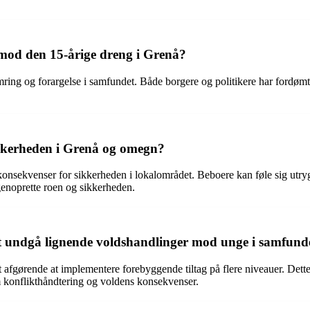
 mod den 15-årige dreng i Grenå?
ring og forargelse i samfundet. Både borgere og politikere har fordømt
ikkerheden i Grenå og omegn?
onsekvenser for sikkerheden i lokalområdet. Beboere kan føle sig utrygg
 genoprette roen og sikkerheden.
at undgå lignende voldshandlinger mod unge i samfund
fgørende at implementere forebyggende tiltag på flere niveauer. Dette k
m konflikthåndtering og voldens konsekvenser.