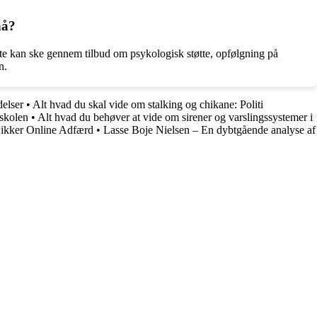
nå?
Dette kan ske gennem tilbud om psykologisk støtte, opfølgning på
n.
delser
•
Alt hvad du skal vide om stalking og chikane: Politi
iskolen
•
Alt hvad du behøver at vide om sirener og varslingssystemer i
Sikker Online Adfærd
•
Lasse Boje Nielsen – En dybtgående analyse af