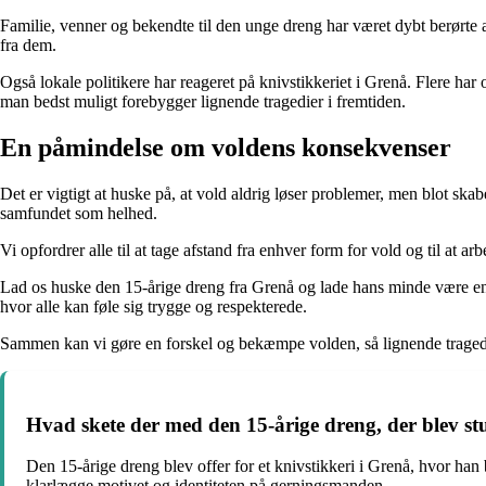
Familie, venner og bekendte til den unge dreng har været dybt berørte 
fra dem.
Også lokale politikere har reageret på knivstikkeriet i Grenå. Flere ha
man bedst muligt forebygger lignende tragedier i fremtiden.
En påmindelse om voldens konsekvenser
Det er vigtigt at huske på, at vold aldrig løser problemer, men blot ska
samfundet som helhed.
Vi opfordrer alle til at tage afstand fra enhver form for vold og til a
Lad os huske den 15-årige dreng fra Grenå og lade hans minde være e
hvor alle kan føle sig trygge og respekterede.
Sammen kan vi gøre en forskel og bekæmpe volden, så lignende tragedi
Hvad skete der med den 15-årige dreng, der blev st
Den 15-årige dreng blev offer for et knivstikkeri i Grenå, hvor han
klarlægge motivet og identiteten på gerningsmanden.