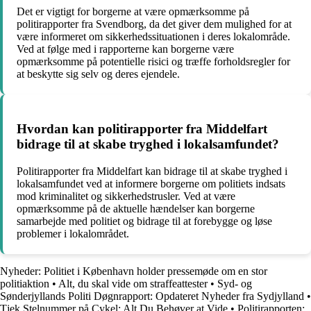
Det er vigtigt for borgerne at være opmærksomme på
politirapporter fra Svendborg, da det giver dem mulighed for at
være informeret om sikkerhedssituationen i deres lokalområde.
Ved at følge med i rapporterne kan borgerne være
opmærksomme på potentielle risici og træffe forholdsregler for
at beskytte sig selv og deres ejendele.
Hvordan kan politirapporter fra Middelfart
bidrage til at skabe tryghed i lokalsamfundet?
Politirapporter fra Middelfart kan bidrage til at skabe tryghed i
lokalsamfundet ved at informere borgerne om politiets indsats
mod kriminalitet og sikkerhedstrusler. Ved at være
opmærksomme på de aktuelle hændelser kan borgerne
samarbejde med politiet og bidrage til at forebygge og løse
problemer i lokalområdet.
Nyheder: Politiet i København holder pressemøde om en stor
politiaktion
•
Alt, du skal vide om straffeattester
•
Syd- og
Sønderjyllands Politi Døgnrapport: Opdateret Nyheder fra Sydjylland
•
Tjek Stelnummer på Cykel: Alt Du Behøver at Vide
•
Politirapporten: