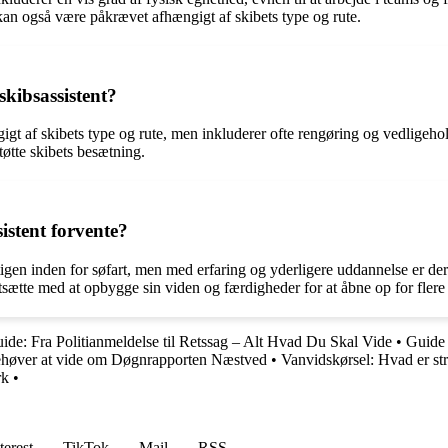
 kan også være påkrævet afhængigt af skibets type og rute.
skibsassistent?
gt af skibets type og rute, men inkluderer ofte rengøring og vedligehol
tøtte skibets besætning.
istent forvente?
tigen inden for søfart, men med erfaring og yderligere uddannelse er de
fortsætte med at opbygge sin viden og færdigheder for at åbne op for fler
ide: Fra Politianmeldelse til Retssag – Alt Hvad Du Skal Vide
•
Guide 
ehøver at vide om Døgnrapporten Næstved
•
Vanvidskørsel: Hvad er st
rk
•
terest
TikTok
Mail
RSS