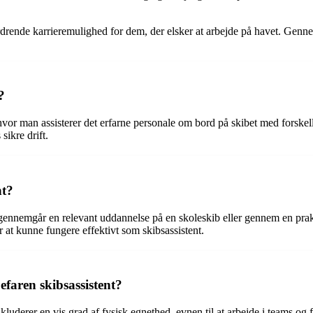
rdrende karrieremulighed for dem, der elsker at arbejde på havet. Gen
?
hvor man assisterer det erfarne personale om bord på skibet med forskell
sikre drift.
nt?
n gennemgår en relevant uddannelse på en skoleskib eller gennem en pra
 at kunne fungere effektivt som skibsassistent.
efaren skibsassistent?
nkluderer en vis grad af fysisk egnethed, evnen til at arbejde i teams og