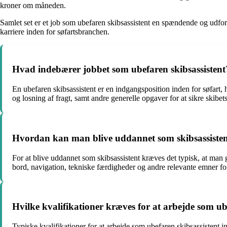
kroner om måneden.
Samlet set er et job som ubefaren skibsassistent en spændende og udfo
karriere inden for søfartsbranchen.
Hvad indebærer jobbet som ubefaren skibsassistent
En ubefaren skibsassistent er en indgangsposition inden for søfart, 
og losning af fragt, samt andre generelle opgaver for at sikre skibets 
Hvordan kan man blive uddannet som skibsassiste
For at blive uddannet som skibsassistent kræves det typisk, at ma
bord, navigation, tekniske færdigheder og andre relevante emner for
Hvilke kvalifikationer kræves for at arbejde som ub
Typiske kvalifikationer for at arbejde som ubefaren skibsassistent i