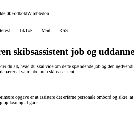
ddeløb
Fodbold
Wimbledon
terest
TikTok
Mail
RSS
en skibsassistent job og uddanne
der du alt, hvad du skal vide om dette spændende job og den nødvendige
indebærer at være ubefaren skibsassistent.
primære opgave er at assistere det erfarne personale ombord og sikre, at
g og losning af gods.