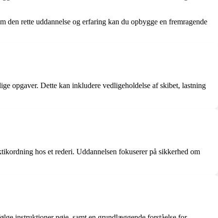
nem den rette uddannelse og erfaring kan du opbygge en fremragende
ige opgaver. Dette kan inkludere vedligeholdelse af skibet, lastning
ktikordning hos et rederi. Uddannelsen fokuserer på sikkerhed om
 følge instruktioner nøje, samt en grundlæggende forståelse for