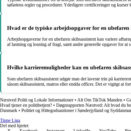
søfartens regler og procedurer. Yderligere certificeringer og kurser
Hvad er de typiske arbejdsopgaver for en ubefaren 
Arbejdsopgaverne for en ubefaren skibsassistent kan variere afhængi
af lastning og losning af fragt, samt andre generelle opgaver for at s
Hvilke karrieremuligheder kan en ubefaren skibsass
Som ubefaren skibsassistent udgør man det laveste trin på karrieres
såsom skibsassistent, matros eller endda officer. Det er vigtigt at 
Næstved Politi og Lokale Informationer
•
Alt Om TikTok Manden
•
Gu
Hvad tjener en politibetjent?
•
Døgnrapporten Næstved: Alt hvad du b
Danmark
•
Politiet og Hittegodsautioner i Sønderjylland og Syddanma
Tippe Liga
Del med hjertet
X
Facebook
Instagram
LinkedIn
YouTube
Pin