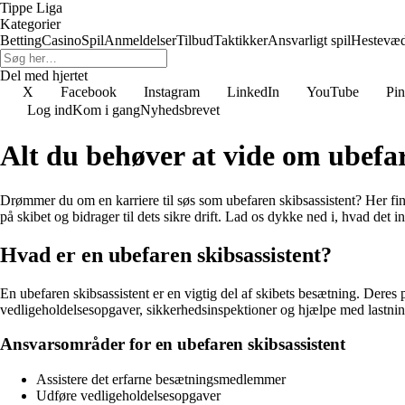
Tippe Liga
Kategorier
Betting
Casino
Spil
Anmeldelser
Tilbud
Taktikker
Ansvarligt spil
Hestevæ
Del med hjertet
X
Facebook
Instagram
LinkedIn
YouTube
Pin
Log ind
Kom i gang
Nyhedsbrevet
Alt du behøver at vide om ubefar
Drømmer du om en karriere til søs som ubefaren skibsassistent? Her fin
på skibet og bidrager til dets sikre drift. Lad os dykke ned i, hvad det 
Hvad er en ubefaren skibsassistent?
En ubefaren skibsassistent er en vigtig del af skibets besætning. Deres 
vedligeholdelsesopgaver, sikkerhedsinspektioner og hjælpe med lastnin
Ansvarsområder for en ubefaren skibsassistent
Assistere det erfarne besætningsmedlemmer
Udføre vedligeholdelsesopgaver