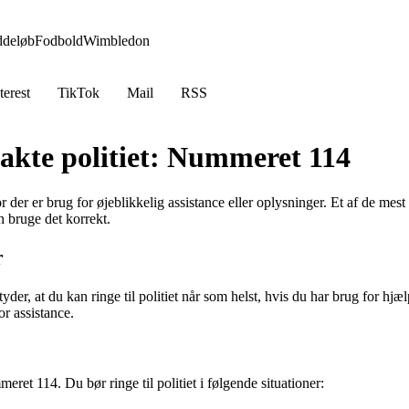
ddeløb
Fodbold
Wimbledon
terest
TikTok
Mail
RSS
takte politiet: Nummeret 114
 der er brug for øjeblikkelig assistance eller oplysninger. Et af de mest 
 bruge det korrekt.
r
der, at du kan ringe til politiet når som helst, hvis du har brug for hjælp 
or assistance.
meret 114. Du bør ringe til politiet i følgende situationer: