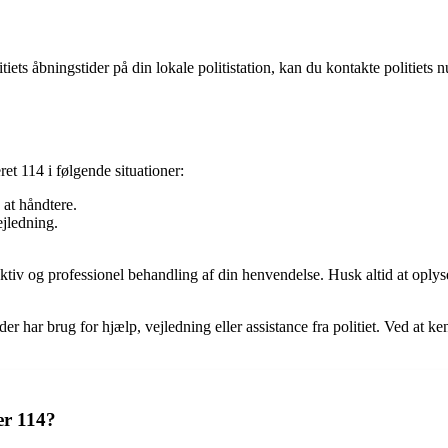
tiets åbningstider på din lokale politistation, kan du kontakte politiet
et 114 i følgende situationer:
 at håndtere.
ejledning.
fektiv og professionel behandling af din henvendelse. Husk altid at oply
er har brug for hjælp, vejledning eller assistance fra politiet. Ved at 
er 114?