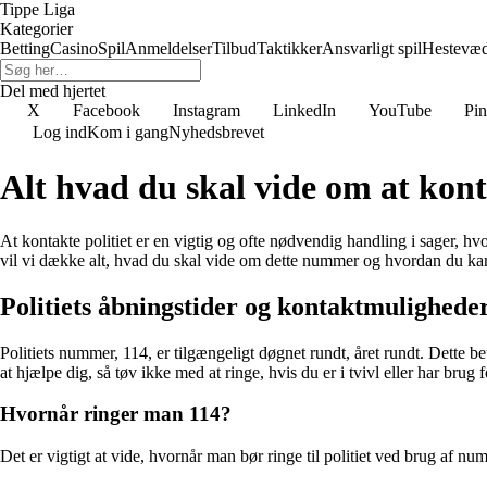
Tippe Liga
Kategorier
Betting
Casino
Spil
Anmeldelser
Tilbud
Taktikker
Ansvarligt spil
Hestevæ
Del med hjertet
X
Facebook
Instagram
LinkedIn
YouTube
Pin
Log ind
Kom i gang
Nyhedsbrevet
Alt hvad du skal vide om at kon
At kontakte politiet er en vigtig og ofte nødvendig handling i sager, hvor
vil vi dække alt, hvad du skal vide om dette nummer og hvordan du kan
Politiets åbningstider og kontaktmulighede
Politiets nummer, 114, er tilgængeligt døgnet rundt, året rundt. Dette bety
at hjælpe dig, så tøv ikke med at ringe, hvis du er i tvivl eller har brug f
Hvornår ringer man 114?
Det er vigtigt at vide, hvornår man bør ringe til politiet ved brug af num