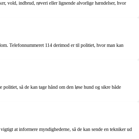
ker, vold, indbrud, røveri eller lignende alvorlige hændelser, hvor
ygdom. Telefonnummeret 114 derimod er til politiet, hvor man kan
re politiet, så de kan tage hånd om den løse hund og sikre både
r vigtigt at informere myndighederne, så de kan sende en tekniker ud