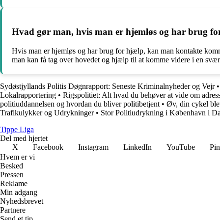
Hvad gør man, hvis man er hjemløs og har brug fo
Hvis man er hjemløs og har brug for hjælp, kan man kontakte kommun
man kan få tag over hovedet og hjælp til at komme videre i en svær s
Sydøstjyllands Politis Døgnrapport: Seneste Kriminalnyheder og Vejr
Lokalrapportering
•
Rigspolitiet: Alt hvad du behøver at vide om adres
politiuddannelsen og hvordan du bliver politibetjent
•
Øv, din cykel ble
Trafikulykker og Udrykninger
•
Stor Politiudrykning i København i Da
Tippe Liga
Del med hjertet
X
Facebook
Instagram
LinkedIn
YouTube
Pin
Hvem er vi
Besked
Pressen
Reklame
Min adgang
Nyhedsbrevet
Partnere
Send et tip