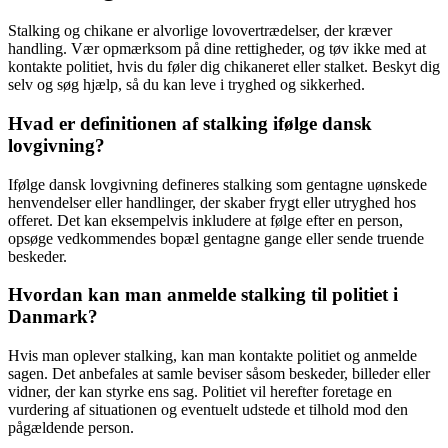
Stalking og chikane er alvorlige lovovertrædelser, der kræver
handling. Vær opmærksom på dine rettigheder, og tøv ikke med at
kontakte politiet, hvis du føler dig chikaneret eller stalket. Beskyt dig
selv og søg hjælp, så du kan leve i tryghed og sikkerhed.
Hvad er definitionen af stalking ifølge dansk
lovgivning?
Ifølge dansk lovgivning defineres stalking som gentagne uønskede
henvendelser eller handlinger, der skaber frygt eller utryghed hos
offeret. Det kan eksempelvis inkludere at følge efter en person,
opsøge vedkommendes bopæl gentagne gange eller sende truende
beskeder.
Hvordan kan man anmelde stalking til politiet i
Danmark?
Hvis man oplever stalking, kan man kontakte politiet og anmelde
sagen. Det anbefales at samle beviser såsom beskeder, billeder eller
vidner, der kan styrke ens sag. Politiet vil herefter foretage en
vurdering af situationen og eventuelt udstede et tilhold mod den
pågældende person.