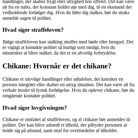
handlinger, der skaber frygt eller utryghed hos offeret. Det kan være
alt fra en nabo, der konstant holder øje med dig, til en eksmand der
vedholdende forfølger dig. Hvis du føler dig stalket, bør du straks
anmelde sagen til politiet.
Hvad siger straffeloven?
Ifølge straffeloven kan stalking straffes med bøde eller fængsel. Det
er vigtigt at kontakte politiet så hurtigt som muligt, hvis du
mistænker at blive stalket, da det er en alvorlig forbrydelse.
Chikane: Hvornår er det chikane?
Chikane er ulovlige handlinger eller udtalelser, der krænker en
persons integritet eller skaber en utryg situation. Det kan være alt fra
verbale trusler til fysisk forfølgelse. Hvis du oplever chikane, bør du
omgående kontakte politiet.
Hvad siger lovgivningen?
Chikane er omfattet af straffeloven, og al chikane bør anmeldes til
politiet. Der kan blive udstedt et tilhold, der påbyder personen at
holde sig på afstand, samt straf for overtrædelse af tilholdet.