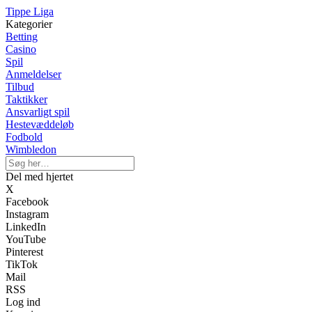
Tippe Liga
Kategorier
Betting
Casino
Spil
Anmeldelser
Tilbud
Taktikker
Ansvarligt spil
Hestevæddeløb
Fodbold
Wimbledon
Del med hjertet
X
Facebook
Instagram
LinkedIn
YouTube
Pinterest
TikTok
Mail
RSS
Log ind