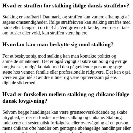
Hvad er straffen for stalking ifølge dansk straffelov?
Stalking er strafbart i Danmark, og straffen kan variere afhængigt af
sagens omstændigheder. Ifølge straffeloven kan stalking straffes med
bøde eller fængsel i op til 3 år. Ved grovere tilfælde, hvor der er tale
om trusler eller vold, kan straffen være højere.
Hvordan kan man beskytte sig mod stalking?
For at beskytte sig mod stalking kan man kontakte politiet og
anmelde situationen. Det er også vigtigt at sikre sin bolig og øvrige
omgivelser, undgå kontakt med den pågældende person og søge
støtte hos venner, familie eller professionelle rådgivere. Det kan også
være en god idé at ændre rutiner og være opmærksom på ens
digitale sikkerhed.
Hvad er forskellen mellem stalking og chikane ifølge
dansk lovgivning?
Selvom begge handlinger kan være grænseoverskridende og skabe
utryghed, er der en forskel mellem stalking og chikane. Stalking
indebærer en systematisk forfølgelse eller overvågning af en person,
mens chikane ofte handler om gentagne ubehagelige handlinger eller