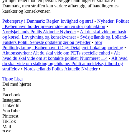
ytringer rettet mod en person. Begge handlinger er strafbare i
Danmark, men straffen kan variere afhængigt af handlingernes
karakter og konsekvenser.
Peberspray i Danmark: Regler, lovlighed og straf
•
Nyheder: Politiet
i København holder pressemøde om en stor politiaktion
•
Nordsjællands Politis Aktuelle Nyheder
•
Alt du skal vide om hash
og kørsel: Lovgivning og konsekvenser
•
Sydsjællands og Lolland-
Falsters Politi: Seneste opdateringer og nyheder
•
Stor
Politiudrykning i København i Dag: Detaljeret Lokalrapportering
•
Aktionsstyrken: Alt du skal vide om PETs specielle enhed
•
Alt
hvad du skal vide om at kontakte politiet: Nummeret 114
•
Alt hvad
du skal vide om stalking og chikane: Politi anmeldelse, tilhold og
straffelov
•
Nordsjællands Politis Aktuelle Nyheder
•
Tippe Liga
Del med hjertet
X
Facebook
Instagram
LinkedIn
YouTube
Pinterest
TikTok
Mail
RSS