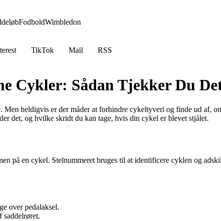
ddeløb
Fodbold
Wimbledon
terest
TikTok
Mail
RSS
ne Cykler: Sådan Tjekker Du De
. Men heldigvis er der måder at forhindre cykeltyveri og finde ud af, om 
 det, og hvilke skridt du kan tage, hvis din cykel er blevet stjålet.
men på en cykel. Stelnummeret bruges til at identificere cyklen og adski
ge over pedalaksel.
 saddelrøret.