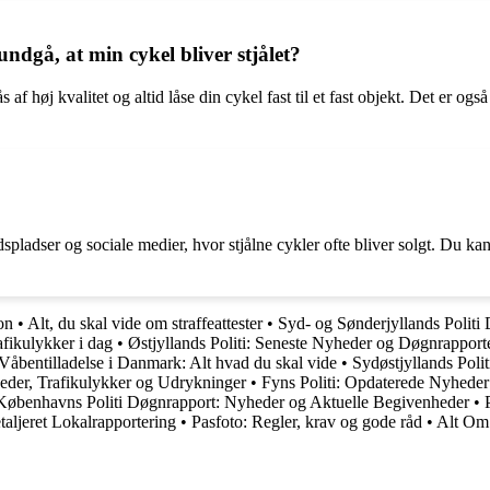
 undgå, at min cykel bliver stjålet?
 af høj kvalitet og altid låse din cykel fast til et fast objekt. Det er og
spladser og sociale medier, hvor stjålne cykler ofte bliver solgt. Du ka
on
•
Alt, du skal vide om straffeattester
•
Syd- og Sønderjyllands Politi
afikulykker i dag
•
Østjyllands Politi: Seneste Nyheder og Døgnrapport
Våbentilladelse i Danmark: Alt hvad du skal vide
•
Sydøstjyllands Poli
heder, Trafikulykker og Udrykninger
•
Fyns Politi: Opdaterede Nyhede
Københavns Politi Døgnrapport: Nyheder og Aktuelle Begivenheder
•
aljeret Lokalrapportering
•
Pasfoto: Regler, krav og gode råd
•
Alt Om 