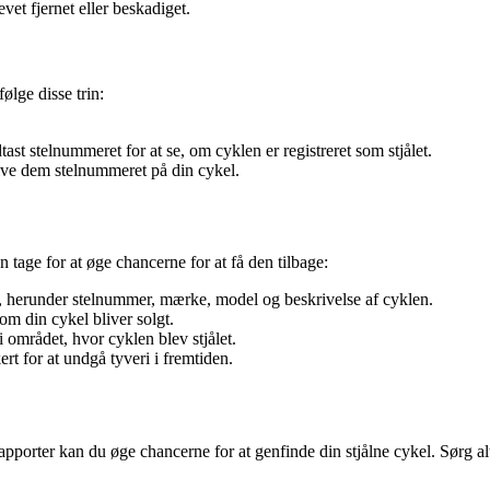
evet fjernet eller beskadiget.
ølge disse trin:
t stelnummeret for at se, om cyklen er registreret som stjålet.
 give dem stelnummeret på din cykel.
an tage for at øge chancerne for at få den tilbage:
ger, herunder stelnummer, mærke, model og beskrivelse af cyklen.
om din cykel bliver solgt.
 området, hvor cyklen blev stjålet.
rt for at undgå tyveri i fremtiden.
pporter kan du øge chancerne for at genfinde din stjålne cykel. Sørg alt