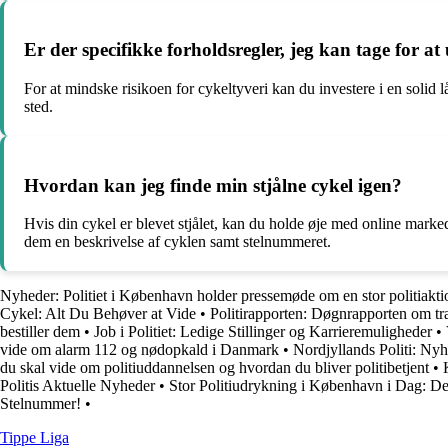
Er der specifikke forholdsregler, jeg kan tage for at
For at mindske risikoen for cykeltyveri kan du investere i en solid lås
sted.
Hvordan kan jeg finde min stjålne cykel igen?
Hvis din cykel er blevet stjålet, kan du holde øje med online marked
dem en beskrivelse af cyklen samt stelnummeret.
Nyheder: Politiet i København holder pressemøde om en stor politiakti
Cykel: Alt Du Behøver at Vide
•
Politirapporten: Døgnrapporten om tr
bestiller dem
•
Job i Politiet: Ledige Stillinger og Karrieremuligheder
•
vide om alarm 112 og nødopkald i Danmark
•
Nordjyllands Politi: Ny
du skal vide om politiuddannelsen og hvordan du bliver politibetjent
•
Politis Aktuelle Nyheder
•
Stor Politiudrykning i København i Dag: Det
Stelnummer!
•
Tippe Liga