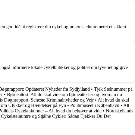
så en god idé at registrere din cykel og notere stelnummeret et sikkert
n også informere lokale cykelbutikker og politiet om tyveriet og give
 Døgnrapport: Opdateret Nyheder fra Sydjylland
•
Tjek Stelnummer på
er
•
Børneattest: Alt du skal vide om børneattester og hvordan du
tis Døgnrapport: Seneste Kriminalnyheder og Vejr
•
Alt hvad du skal
r om Ulykker og Hændelser på Fyn
•
Politimuseet i København
•
Alt
Politiets Cykelauktioner – Alt hvad du behøver at vide
•
Nordsjællands
Cykelstelnumre og Stjålne Cykler: Sådan Tjekker Du Det