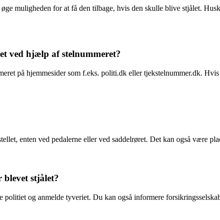
 øge muligheden for at få den tilbage, hvis den skulle blive stjålet. Hu
let ved hjælp af stelnummeret?
meret på hjemmesider som f.eks. politi.dk eller tjekstelnummer.dk. Hvis 
llet, enten ved pedalerne eller ved saddelrøret. Det kan også være place
 blevet stjålet?
akte politiet og anmelde tyveriet. Du kan også informere forsikringssels