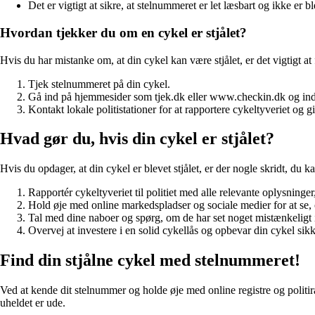
Det er vigtigt at sikre, at stelnummeret er let læsbart og ikke er bl
Hvordan tjekker du om en cykel er stjålet?
Hvis du har mistanke om, at din cykel kan være stjålet, er det vigtigt at f
Tjek stelnummeret på din cykel.
Gå ind på hjemmesider som tjek.dk eller www.checkin.dk og indtas
Kontakt lokale politistationer for at rapportere cykeltyveriet og
Hvad gør du, hvis din cykel er stjålet?
Hvis du opdager, at din cykel er blevet stjålet, er der nogle skridt, du k
Rapportér cykeltyveriet til politiet med alle relevante oplysnin
Hold øje med online markedspladser og sociale medier for at se, 
Tal med dine naboer og spørg, om de har set noget mistænkeligt i
Overvej at investere i en solid cykellås og opbevar din cykel sikke
Find din stjålne cykel med stelnummeret!
Ved at kende dit stelnummer og holde øje med online registre og politira
uheldet er ude.