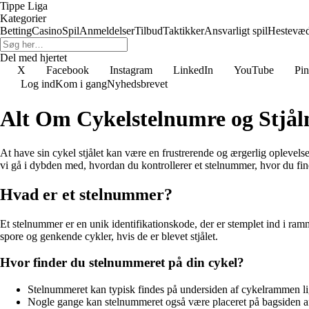
Tippe Liga
Kategorier
Betting
Casino
Spil
Anmeldelser
Tilbud
Taktikker
Ansvarligt spil
Hestevæ
Del med hjertet
X
Facebook
Instagram
LinkedIn
YouTube
Pin
Log ind
Kom i gang
Nyhedsbrevet
Alt Om Cykelstelnumre og Stjål
At have sin cykel stjålet kan være en frustrerende og ærgerlig oplevelse
vi gå i dybden med, hvordan du kontrollerer et stelnummer, hvor du finder
Hvad er et stelnummer?
Et stelnummer er en unik identifikationskode, der er stemplet ind i ram
spore og genkende cykler, hvis de er blevet stjålet.
Hvor finder du stelnummeret på din cykel?
Stelnummeret kan typisk findes på undersiden af cykelrammen li
Nogle gange kan stelnummeret også være placeret på bagsiden af