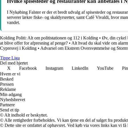
Hvilke spisesteder og restauranter kan anbefales i 
I Nykøbing Falster er der et bredt udvalg af spisesteder og restauran
serverer lækre fiske- og skaldyrsretter, samt Café Vivaldi, hvor 
vandet.
Kolding Politi: Alt om politistationen og 112 i Kolding
•
Øv, din cykel 
at blive offer for afpresning af penge?
•
Alt hvad du skal vide om alar
Cypresvej i Kolding
•
Advarsel om Ekstrem Oversvømmelse og Stormv
Tippe Liga
Del med hjertet
X
Facebook
Instagram
LinkedIn
YouTube
Pin
Hvem er vi
Besked
Pressen
Reklame
Min adgang
Nyhedsbrevet
Partnere
Send et tip
© Alt indhold er beskyttet.
© Alle rettigheder forbeholdes. Vi kan tjene en del af salget fra produk
© Dette site er omfattet af ophavsret. Ved køb via vores links kan vi 