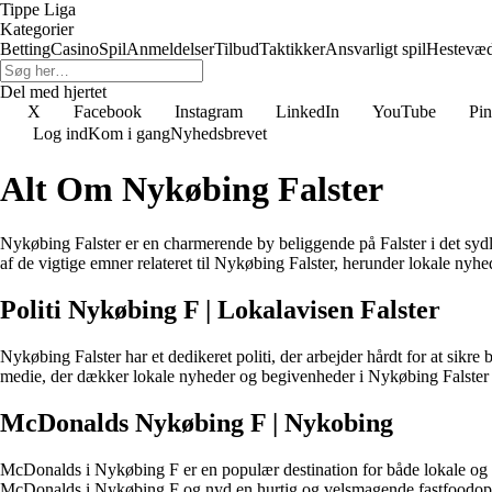
Tippe Liga
Kategorier
Betting
Casino
Spil
Anmeldelser
Tilbud
Taktikker
Ansvarligt spil
Hestevæ
Del med hjertet
X
Facebook
Instagram
LinkedIn
YouTube
Pin
Log ind
Kom i gang
Nyhedsbrevet
Alt Om Nykøbing Falster
Nykøbing Falster er en charmerende by beliggende på Falster i det sydl
af de vigtige emner relateret til Nykøbing Falster, herunder lokale nyh
Politi Nykøbing F
| Lokalavisen Falster
Nykøbing Falster har et dedikeret politi, der arbejder hårdt for at sikre
medie, der dækker lokale nyheder og begivenheder i Nykøbing Falste
McDonalds Nykøbing F
| Nykobing
McDonalds i Nykøbing F er en populær destination for både lokale og t
McDonalds i Nykøbing F og nyd en hurtig og velsmagende fastfoodopl