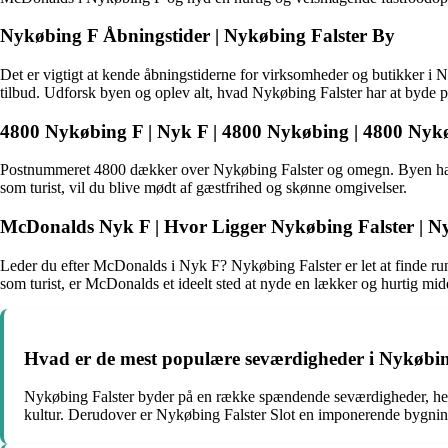
Nykøbing F Åbningstider
| Nykøbing Falster By
Det er vigtigt at kende åbningstiderne for virksomheder og butikker i Ny
tilbud. Udforsk byen og oplev alt, hvad Nykøbing Falster har at byde p
4800 Nykøbing F
| Nyk F | 4800 Nykøbing | 4800 Nykø
Postnummeret 4800 dækker over Nykøbing Falster og omegn. Byen har m
som turist, vil du blive mødt af gæstfrihed og skønne omgivelser.
McDonalds Nyk F
| Hvor Ligger Nykøbing Falster | N
Leder du efter McDonalds i Nyk F? Nykøbing Falster er let at finde run
som turist, er McDonalds et ideelt sted at nyde en lækker og hurtig mid
Hvad er de mest populære seværdigheder i Nykøbin
Nykøbing Falster byder på en række spændende seværdigheder, herun
kultur. Derudover er Nykøbing Falster Slot en imponerende bygning