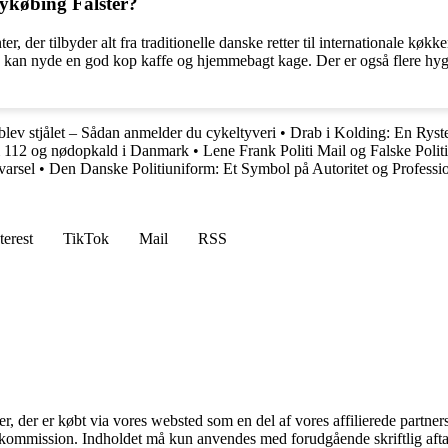
Nykøbing Falster?
ter, der tilbyder alt fra traditionelle danske retter til internationale k
man kan nyde en god kop kaffe og hjemmebagt kage. Der er også flere hy
blev stjålet – Sådan anmelder du cykeltyveri
•
Drab i Kolding: En Ryst
m 112 og nødopkald i Danmark
•
Lene Frank Politi Mail og Falske Pol
arsel
•
Den Danske Politiuniform: Et Symbol på Autoritet og Professi
terest
TikTok
Mail
RSS
ter, der er købt via vores websted som en del af vores affilierede partne
få kommission. Indholdet må kun anvendes med forudgående skriftlig afta