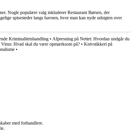
økkener. Nogle populære valg inkluderer Restaurant Børsen, der
ggelige spisesteder langs havnen, hvor man kan nyde udsigten over
ende Kriminalitetshandling
•
Afpresning på Nettet: Hvordan undgår du
iti Virus: Hvad skal du være opmærksom på?
•
Knivstikkeri på
onalisme
•
rskaber med forhandlere.
le.