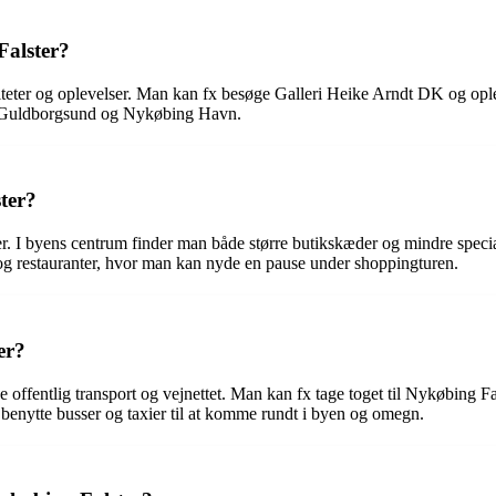
Falster?
tiviteter og oplevelser. Man kan fx besøge Galleri Heike Arndt DK og op
ved Guldborgsund og Nykøbing Havn.
ter?
. I byens centrum finder man både større butikskæder og mindre specialb
 og restauranter, hvor man kan nyde en pause under shoppingturen.
er?
fentlig transport og vejnettet. Man kan fx tage toget til Nykøbing Falste
benytte busser og taxier til at komme rundt i byen og omegn.