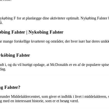
købing F for at planlægge dine aktiviteter optimalt. Nykøbing Falster by
å.
bing Falster | Nykobing Falster
ange forskellige kvarterer og områder, der hver især har deres unikk
yköbing Falster
dt i, og du vil hurtigt opdage, at McDonalds er en af de populære spis
dag.
g Falster?
der Middelaldercentret, som giver et indblik i livet i middelalderen,
 med en interessant historie, som er et besøg værd.