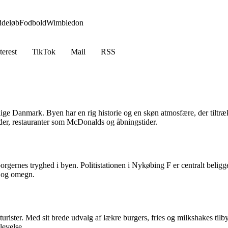
ddeløb
Fodbold
Wimbledon
terest
TikTok
Mail
RSS
ige Danmark. Byen har en rig historie og en skøn atmosfære, der tiltræk
eder, restauranter som McDonalds og åbningstider.
 borgernes tryghed i byen. Politistationen i Nykøbing F er centralt beligg
r og omegn.
urister. Med sit brede udvalg af lækre burgers, fries og milkshakes ti
evelse.