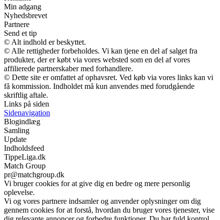
Min adgang
Nyhedsbrevet
Partnere
Send et tip
© Alt indhold er beskyttet.
© Alle rettigheder forbeholdes. Vi kan tjene en del af salget fra
produkter, der er købt via vores websted som en del af vores
affilierede partnerskaber med forhandlere.
© Dette site er omfattet af ophavsret. Ved køb via vores links kan vi
få kommission. Indholdet må kun anvendes med forudgående
skriftlig aftale.
Links på siden
Sidenavigation
Blogindlæg
Samling
Update
Indholdsfeed
TippeLiga.dk
Match Group
pr@matchgroup.dk
Vi bruger cookies for at give dig en bedre og mere personlig
oplevelse.
Vi og vores partnere indsamler og anvender oplysninger om dig
gennem cookies for at forstå, hvordan du bruger vores tjenester, vise
dig relevante annoncer og forbedre funktioner. Du har fuld kontrol