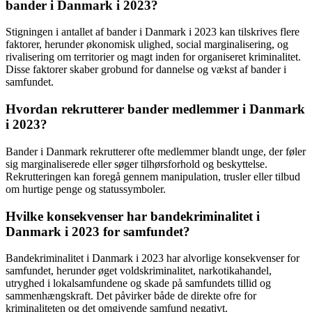
bander i Danmark i 2023?
Stigningen i antallet af bander i Danmark i 2023 kan tilskrives flere
faktorer, herunder økonomisk ulighed, social marginalisering, og
rivalisering om territorier og magt inden for organiseret kriminalitet.
Disse faktorer skaber grobund for dannelse og vækst af bander i
samfundet.
Hvordan rekrutterer bander medlemmer i Danmark
i 2023?
Bander i Danmark rekrutterer ofte medlemmer blandt unge, der føler
sig marginaliserede eller søger tilhørsforhold og beskyttelse.
Rekrutteringen kan foregå gennem manipulation, trusler eller tilbud
om hurtige penge og statussymboler.
Hvilke konsekvenser har bandekriminalitet i
Danmark i 2023 for samfundet?
Bandekriminalitet i Danmark i 2023 har alvorlige konsekvenser for
samfundet, herunder øget voldskriminalitet, narkotikahandel,
utryghed i lokalsamfundene og skade på samfundets tillid og
sammenhængskraft. Det påvirker både de direkte ofre for
kriminaliteten og det omgivende samfund negativt.