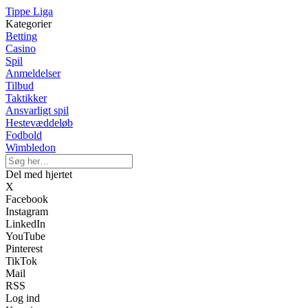
Tippe Liga
Kategorier
Betting
Casino
Spil
Anmeldelser
Tilbud
Taktikker
Ansvarligt spil
Hestevæddeløb
Fodbold
Wimbledon
Del med hjertet
X
Facebook
Instagram
LinkedIn
YouTube
Pinterest
TikTok
Mail
RSS
Log ind