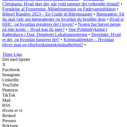
Christiania: Hvad sker der, når vold rammer det velkendte fristad?
•
Forståelse af Forurening, Miljøforurening og Fødevareinfektion
•
Biltræf Randers 2023 – En Guide til Bilentusiaster
•
Børneattest: Alt
du skal vide om børneattester og hvordan du bestiller dem
•
Hvad er
HHC, og hvordan reguleres det i loven?
•
Nogen har hævet penge
på min konto – Hvad kan du gøre?
•
Stor Politiudrykning i
København i Dag: Detaljeret Lokalrapportering
•
Deepfake: Hvad
er det, og hvordan fungerer det?
•
Kriminaldetektiv – Hvordan
bliver man en efterforskningskriminalbetjent?
•
Tippe Liga
Del med hjertet
X
Facebook
Instagram
LinkedIn
YouTube
Pinterest
TikTok
Mail
RSS
Hvem er vi
Besked
Pressen
Reklame