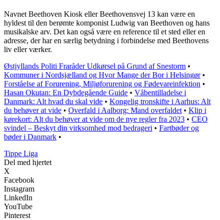
Navnet Beethoven Kiosk eller Beethovensvej 13 kan være en
hyldest til den berømte komponist Ludwig van Beethoven og hans
musikalske arv. Det kan også være en reference til et sted eller en
adresse, der har en særlig betydning i forbindelse med Beethovens
liv eller værker.
Østjyllands Politi Fraråder Udkørsel på Grund af Snestorm
•
Kommuner i Nordsjælland og Hvor Mange der Bor i Helsingør
•
Forståelse af Forurening, Miljøforurening og Fødevareinfektion
•
Hasan Okutan: En Dybdegående Guide
•
Våbentilladelse i
Danmark: Alt hvad du skal vide
•
Kongelig tronskifte i Aarhus: Alt
du behøver at vide
•
Overfald i Aalborg: Mand overfaldet
•
Klip i
kørekort: Alt du behøver at vide om de nye regler fra 2023
•
CEO
svindel – Beskyt din virksomhed mod bedrageri
•
Fartbøder og
bøder i Danmark
•
Tippe Liga
Del med hjertet
X
Facebook
Instagram
LinkedIn
YouTube
Pinterest