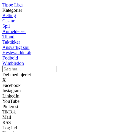
Tippe Liga
Kategorier
Betting
Casino
Spil
Anmeldelser
Tilbud
Taktikker
Ansvarligt spil
Hestevæddeløb
Fodbold
Wimbledon
Del med hjertet
X
Facebook
Instagram
LinkedIn
YouTube
Pinterest
TikTok
Mail
RSS
Log ind