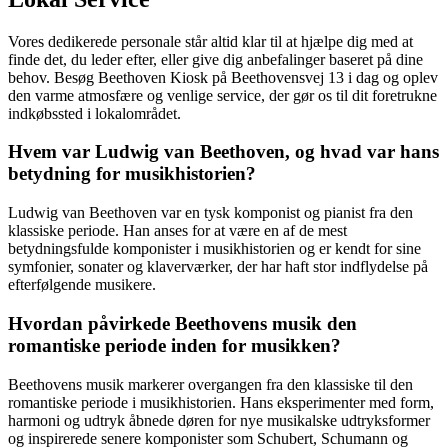
Vores dedikerede personale står altid klar til at hjælpe dig med at
finde det, du leder efter, eller give dig anbefalinger baseret på dine
behov. Besøg Beethoven Kiosk på Beethovensvej 13 i dag og oplev
den varme atmosfære og venlige service, der gør os til dit foretrukne
indkøbssted i lokalområdet.
Hvem var Ludwig van Beethoven, og hvad var hans
betydning for musikhistorien?
Ludwig van Beethoven var en tysk komponist og pianist fra den
klassiske periode. Han anses for at være en af de mest
betydningsfulde komponister i musikhistorien og er kendt for sine
symfonier, sonater og klaverværker, der har haft stor indflydelse på
efterfølgende musikere.
Hvordan påvirkede Beethovens musik den
romantiske periode inden for musikken?
Beethovens musik markerer overgangen fra den klassiske til den
romantiske periode i musikhistorien. Hans eksperimenter med form,
harmoni og udtryk åbnede døren for nye musikalske udtryksformer
og inspirerede senere komponister som Schubert, Schumann og