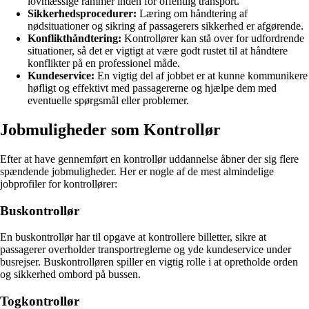
lovmæssige rammer inden for offentlig transport.
Sikkerhedsprocedurer:
Læring om håndtering af
nødsituationer og sikring af passagerers sikkerhed er afgørende.
Konflikthåndtering:
Kontrollører kan stå over for udfordrende
situationer, så det er vigtigt at være godt rustet til at håndtere
konflikter på en professionel måde.
Kundeservice:
En vigtig del af jobbet er at kunne kommunikere
høfligt og effektivt med passagererne og hjælpe dem med
eventuelle spørgsmål eller problemer.
Jobmuligheder som Kontrollør
Efter at have gennemført en kontrollør uddannelse åbner der sig flere
spændende jobmuligheder. Her er nogle af de mest almindelige
jobprofiler for kontrollører:
Buskontrollør
En buskontrollør har til opgave at kontrollere billetter, sikre at
passagerer overholder transportreglerne og yde kundeservice under
busrejser. Buskontrolløren spiller en vigtig rolle i at opretholde orden
og sikkerhed ombord på bussen.
Togkontrollør