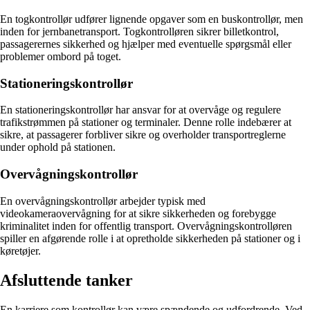
En togkontrollør udfører lignende opgaver som en buskontrollør, men
inden for jernbanetransport. Togkontrolløren sikrer billetkontrol,
passagerernes sikkerhed og hjælper med eventuelle spørgsmål eller
problemer ombord på toget.
Stationeringskontrollør
En stationeringskontrollør har ansvar for at overvåge og regulere
trafikstrømmen på stationer og terminaler. Denne rolle indebærer at
sikre, at passagerer forbliver sikre og overholder transportreglerne
under ophold på stationen.
Overvågningskontrollør
En overvågningskontrollør arbejder typisk med
videokameraovervågning for at sikre sikkerheden og forebygge
kriminalitet inden for offentlig transport. Overvågningskontrolløren
spiller en afgørende rolle i at opretholde sikkerheden på stationer og i
køretøjer.
Afsluttende tanker
En karriere som kontrollør kan være spændende og udfordrende. Ved