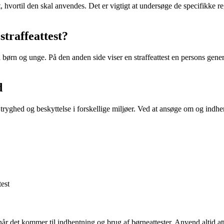
 hvortil den skal anvendes. Det er vigtigt at undersøge de specifikke reg
straffeattest?
il børn og unge. På den anden side viser en straffeattest en persons ge
d
ns tryghed og beskyttelse i forskellige miljøer. Ved at ansøge om og indhent
est
e, når det kommer til indhentning og brug af børneattester. Anvend altid