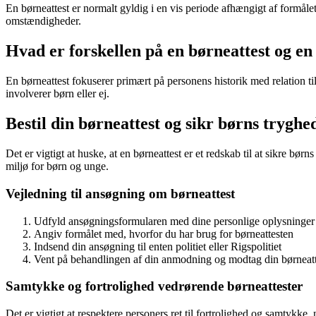
En børneattest er normalt gyldig i en vis periode afhængigt af formålet,
omstændigheder.
Hvad er forskellen på en børneattest og en 
En børneattest fokuserer primært på personens historik med relation t
involverer børn eller ej.
Bestil din børneattest og sikr børns tryghe
Det er vigtigt at huske, at en børneattest er et redskab til at sikre bør
miljø for børn og unge.
Vejledning til ansøgning om børneattest
Udfyld ansøgningsformularen med dine personlige oplysninger
Angiv formålet med, hvorfor du har brug for børneattesten
Indsend din ansøgning til enten politiet eller Rigspolitiet
Vent på behandlingen af din anmodning og modtag din børneatt
Samtykke og fortrolighed vedrørende børneattester
Det er vigtigt at respektere personers ret til fortrolighed og samtykk