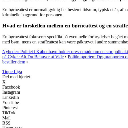
En børneattest er normalt gyldig i et bestemt tidsrum, typisk et år, afh
kriminelle baggrund for personen.
Hvad er forskellen mellem en børneattest og en straff
En børneattest fokuserer specifikt på eventuelle forbrydelser begået mo
med børn, mens en straffeattest kan være påkrævet i andre sammenhæng
Nyheder: Politiet i København holder pressemøde om en stor politiak
på Cykel: Alt Du Behøver at Vide
•
Politirapporten: Døgnrapporten o
bestiller dem
•
Tippe Liga
Del med hjertet
X
Facebook
Instagram
LinkedIn
YouTube
Pinterest
TikTok
Mail
RSS