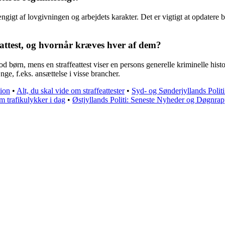
ængigt af lovgivningen og arbejdets karakter. Det er vigtigt at opdatere b
eattest, og hvornår kræves hver af dem?
d børn, mens en straffeattest viser en persons generelle kriminelle histo
e, f.eks. ansættelse i visse brancher.
tion
•
Alt, du skal vide om straffeattester
•
Syd- og Sønderjyllands Polit
m trafikulykker i dag
•
Østjyllands Politi: Seneste Nyheder og Døgnrap