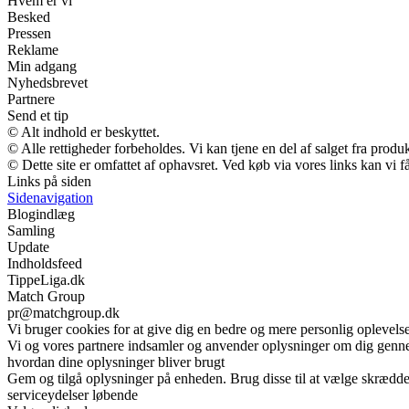
Hvem er vi
Besked
Pressen
Reklame
Min adgang
Nyhedsbrevet
Partnere
Send et tip
© Alt indhold er beskyttet.
© Alle rettigheder forbeholdes. Vi kan tjene en del af salget fra produ
© Dette site er omfattet af ophavsret. Ved køb via vores links kan vi
Links på siden
Sidenavigation
Blogindlæg
Samling
Update
Indholdsfeed
TippeLiga.dk
Match Group
pr@matchgroup.dk
Vi bruger cookies for at give dig en bedre og mere personlig oplevelse
Vi og vores partnere indsamler og anvender oplysninger om dig gennem 
hvordan dine oplysninger bliver brugt
Gem og tilgå oplysninger på enheden. Brug disse til at vælge skrædder
serviceydelser løbende