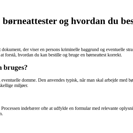
m børneattester og hvordan du bes
elt dokument, der viser en persons kriminelle baggrund og eventuelle str
at forstå, hvordan du kan bestille og bruge en børneattest korrekt.
n bruges?
g eventuelle domme. Den anvendes typisk, når man skal arbejde med børn, 
kellige miljøer.
tiet. Processen indebærer ofte at udfylde en formular med relevante oply
n.