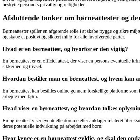
beskytte personers privatliv og rettigheder.
Afsluttende tanker om børneattester og de
Børneattester spiller en afgørende rolle i at skabe trygge og sikre milj
og skabe et positivt og sikkert miljø for alle involverede parter.
Hvad er en børneattest, og hvorfor er den vigtig?
En børneattest er en officiel attest, der viser en persons eventuelle krim
sikkerhed og trivsel.
Hvordan bestiller man en børneattest, og hvem kan
En børneattest kan bestilles online gennem forskellige platforme som fx
arbejde med børn.
Hvad viser en børneattest, og hvordan tolkes oplysni
En børneattest viser eventuelle domme eller anklager relateret til seks
deres potentielle indvirkning på arbejdet med børn.
Hvor længe er en børneattest gyldig, og skal den opd