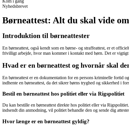
Kom i gang
Nyhedsbrevet
Børneattest: Alt du skal vide o
Introduktion til børneattester
En børneattest, også kendt som en børne- og straffeattest, er et offici
frivilligt arbejde, hvor man kommer i kontakt med børn. Det er vigtigt 
Hvad er en børneattest og hvornår skal de
En børneattest er en dokumentation for en persons kriminelle fortid o
indhente en børneattest, da det sikrer børns tryghed og sikkerhed i fors
Bestil en børneattest hos politiet eller via Rigspolitiet
Du kan bestille en børneattest direkte hos politiet eller via Rigspoli
indsendt din anmodning, vil politiet behandle den og sende dig atteste
Hvor længe er en børneattest gyldig?