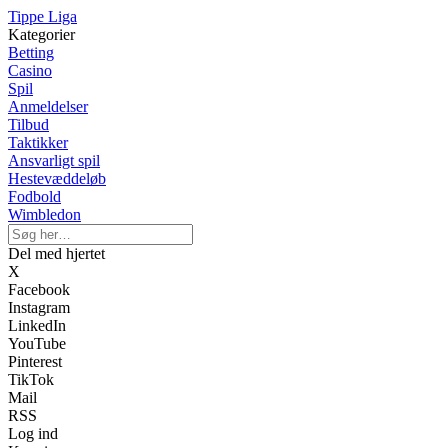
Tippe Liga
Kategorier
Betting
Casino
Spil
Anmeldelser
Tilbud
Taktikker
Ansvarligt spil
Hestevæddeløb
Fodbold
Wimbledon
Del med hjertet
X
Facebook
Instagram
LinkedIn
YouTube
Pinterest
TikTok
Mail
RSS
Log ind