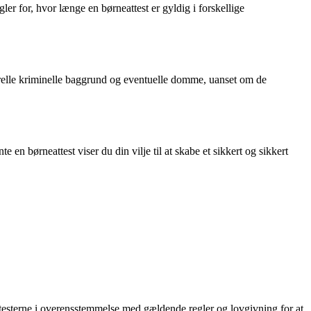
ler for, hvor længe en børneattest er gyldig i forskellige
nerelle kriminelle baggrund og eventuelle domme, uanset om de
e en børneattest viser du din vilje til at skabe et sikkert og sikkert
 attesterne i overensstemmelse med gældende regler og lovgivning for at