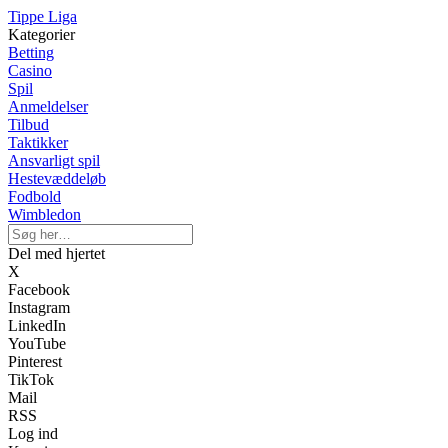
Tippe Liga
Kategorier
Betting
Casino
Spil
Anmeldelser
Tilbud
Taktikker
Ansvarligt spil
Hestevæddeløb
Fodbold
Wimbledon
Del med hjertet
X
Facebook
Instagram
LinkedIn
YouTube
Pinterest
TikTok
Mail
RSS
Log ind