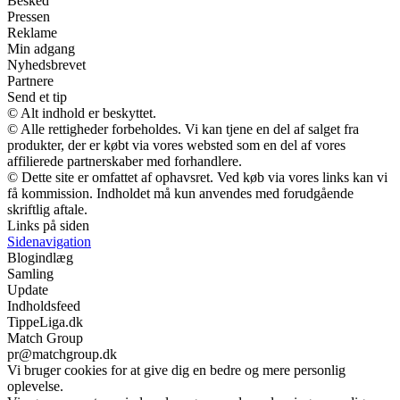
Besked
Pressen
Reklame
Min adgang
Nyhedsbrevet
Partnere
Send et tip
© Alt indhold er beskyttet.
© Alle rettigheder forbeholdes. Vi kan tjene en del af salget fra
produkter, der er købt via vores websted som en del af vores
affilierede partnerskaber med forhandlere.
© Dette site er omfattet af ophavsret. Ved køb via vores links kan vi
få kommission. Indholdet må kun anvendes med forudgående
skriftlig aftale.
Links på siden
Sidenavigation
Blogindlæg
Samling
Update
Indholdsfeed
TippeLiga.dk
Match Group
pr@matchgroup.dk
Vi bruger cookies for at give dig en bedre og mere personlig
oplevelse.