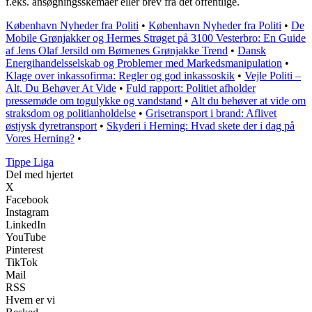
f.eks. ansøgningsskemaer eller brev fra det offentlige.
København Nyheder fra Politi
•
København Nyheder fra Politi
•
De
Mobile Grønjakker og Hermes Strøget på 3100 Vesterbro: En Guide
af Jens Olaf Jersild om Børnenes Grønjakke Trend
•
Dansk
Energihandelsselskab og Problemer med Markedsmanipulation
•
Klage over inkassofirma: Regler og god inkassoskik
•
Vejle Politi –
Alt, Du Behøver At Vide
•
Fuld rapport: Politiet afholder
pressemøde om togulykke og vandstand
•
Alt du behøver at vide om
straksdom og politianholdelse
•
Grisetransport i brand: Aflivet
østjysk dyretransport
•
Skyderi i Herning: Hvad skete der i dag på
Vores Herning?
•
Tippe Liga
Del med hjertet
X
Facebook
Instagram
LinkedIn
YouTube
Pinterest
TikTok
Mail
RSS
Hvem er vi