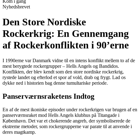
Kom i gang
Nyhedsbrevet
Den Store Nordiske
Rockerkrig: En Gennemgang
af Rockerkonflikten i 90’erne
I 1990erne var Danmark vidne til en intens konflikt mellem to af de
mest berygtede rockergrupper – Hells Angels og Bandidos.
Konflikten, der blev kendt som den store nordiske rockerkrig,
rystede landet og efterlod et spor af vold, drab og frygt. Lad os
dykke ned i historien bag denne tumultariske periode.
Panserværnsraketens Indtog
En af de mest ikoniske episoder under rockerkrigen var brugen af en
panserværnsraket mod Hells Angels klubhus på Titangade i
København. Det var et chokerende angreb, der symboliserede de
ekstreme metoder, som rockergrupperne var parate til at anvende i
deres magtkamp.