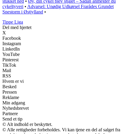
stukket ned
•
Øv, din cykel blev stjålet – Sådan anmelder du
cykeltyveri
•
Advarsel: Unødig Udkørsel Frarådes Grundet
Snestorm i Østjylland
•
Tippe Liga
Del med hjertet
X
Facebook
Instagram
LinkedIn
YouTube
Pinterest
TikTok
Mail
RSS
Hvem er vi
Besked
Pressen
Reklame
Min adgang
Nyhedsbrevet
Partnere
Send et tip
© Alt indhold er beskyttet.
© Alle rettigheder forbeholdes. Vi kan tjene en del af salget fra