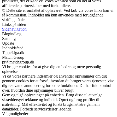
produkter, der er købt via vores websted som en del af vores
affilierede partnerskaber med forhandlere.
© Dette site er omfattet af ophavsret. Ved køb via vores links kan vi
få kommission. Indholdet må kun anvendes med forudgående
skriftlig aftale.
Links på siden
Sidenavigation
Blogindlæg
Samling
Update
Indholdsfeed
TippeLiga.dk
Match Group
pr@matchgroup.dk
Vi bruger cookies for at give dig en bedre og mere personlig
oplevelse.
Vi og vores partnere indsamler og anvender oplysninger om dig
gennem cookies for at forstå, hvordan du bruger vores tjenester, vise
dig relevante annoncer og forbedre funktioner. Du har fuld kontrol
over, hvordan dine oplysninger bliver brugt
Gem og tilgå oplysninger på enheden. Brug disse til at vælge
skræddersyet reklame og indhold. Opret og brug profiler til
målretning. Mål effektivitet og forstå brugsmønstre gennem
datakilder. Forbedr serviceydelser løbende
Valgmuligheder