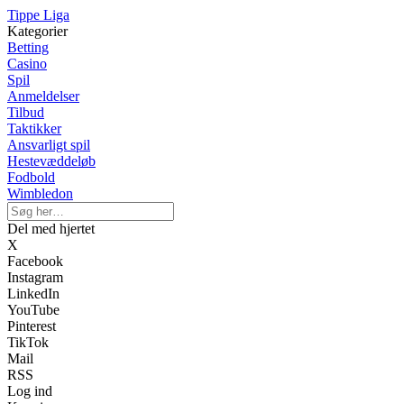
Tippe Liga
Kategorier
Betting
Casino
Spil
Anmeldelser
Tilbud
Taktikker
Ansvarligt spil
Hestevæddeløb
Fodbold
Wimbledon
Del med hjertet
X
Facebook
Instagram
LinkedIn
YouTube
Pinterest
TikTok
Mail
RSS
Log ind