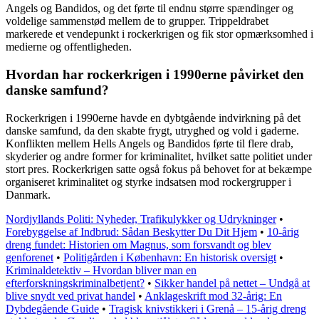
Angels og Bandidos, og det førte til endnu større spændinger og
voldelige sammenstød mellem de to grupper. Trippeldrabet
markerede et vendepunkt i rockerkrigen og fik stor opmærksomhed i
medierne og offentligheden.
Hvordan har rockerkrigen i 1990erne påvirket den
danske samfund?
Rockerkrigen i 1990erne havde en dybtgående indvirkning på det
danske samfund, da den skabte frygt, utryghed og vold i gaderne.
Konflikten mellem Hells Angels og Bandidos førte til flere drab,
skyderier og andre former for kriminalitet, hvilket satte politiet under
stort pres. Rockerkrigen satte også fokus på behovet for at bekæmpe
organiseret kriminalitet og styrke indsatsen mod rockergrupper i
Danmark.
Nordjyllands Politi: Nyheder, Trafikulykker og Udrykninger
•
Forebyggelse af Indbrud: Sådan Beskytter Du Dit Hjem
•
10-årig
dreng fundet: Historien om Magnus, som forsvandt og blev
genforenet
•
Politigården i København: En historisk oversigt
•
Kriminaldetektiv – Hvordan bliver man en
efterforskningskriminalbetjent?
•
Sikker handel på nettet – Undgå at
blive snydt ved privat handel
•
Anklageskrift mod 32-årig: En
Dybdegående Guide
•
Tragisk knivstikkeri i Grenå – 15-årig dreng