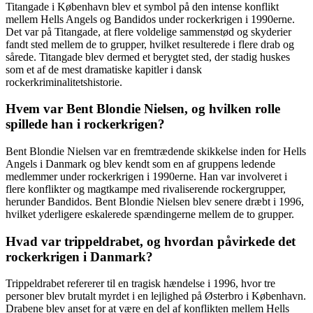
Titangade i København blev et symbol på den intense konflikt
mellem Hells Angels og Bandidos under rockerkrigen i 1990erne.
Det var på Titangade, at flere voldelige sammenstød og skyderier
fandt sted mellem de to grupper, hvilket resulterede i flere drab og
sårede. Titangade blev dermed et berygtet sted, der stadig huskes
som et af de mest dramatiske kapitler i dansk
rockerkriminalitetshistorie.
Hvem var Bent Blondie Nielsen, og hvilken rolle
spillede han i rockerkrigen?
Bent Blondie Nielsen var en fremtrædende skikkelse inden for Hells
Angels i Danmark og blev kendt som en af gruppens ledende
medlemmer under rockerkrigen i 1990erne. Han var involveret i
flere konflikter og magtkampe med rivaliserende rockergrupper,
herunder Bandidos. Bent Blondie Nielsen blev senere dræbt i 1996,
hvilket yderligere eskalerede spændingerne mellem de to grupper.
Hvad var trippeldrabet, og hvordan påvirkede det
rockerkrigen i Danmark?
Trippeldrabet refererer til en tragisk hændelse i 1996, hvor tre
personer blev brutalt myrdet i en lejlighed på Østerbro i København.
Drabene blev anset for at være en del af konflikten mellem Hells