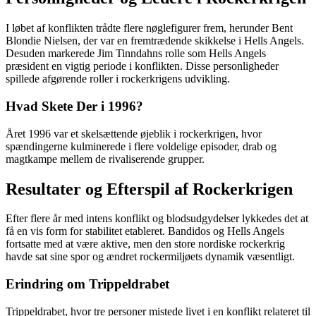
I løbet af konflikten trådte flere nøglefigurer frem, herunder Bent
Blondie Nielsen, der var en fremtrædende skikkelse i Hells Angels.
Desuden markerede Jim Tinndahns rolle som Hells Angels
præsident en vigtig periode i konflikten. Disse personligheder
spillede afgørende roller i rockerkrigens udvikling.
Hvad Skete Der i 1996?
Året 1996 var et skelsættende øjeblik i rockerkrigen, hvor
spændingerne kulminerede i flere voldelige episoder, drab og
magtkampe mellem de rivaliserende grupper.
Resultater og Efterspil af Rockerkrigen
Efter flere år med intens konflikt og blodsudgydelser lykkedes det at
få en vis form for stabilitet etableret. Bandidos og Hells Angels
fortsatte med at være aktive, men den store nordiske rockerkrig
havde sat sine spor og ændret rockermiljøets dynamik væsentligt.
Erindring om Trippeldrabet
Trippeldrabet, hvor tre personer mistede livet i en konflikt relateret til