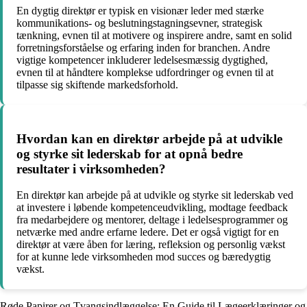
En dygtig direktør er typisk en visionær leder med stærke
kommunikations- og beslutningstagningsevner, strategisk
tænkning, evnen til at motivere og inspirere andre, samt en solid
forretningsforståelse og erfaring inden for branchen. Andre
vigtige kompetencer inkluderer ledelsesmæssig dygtighed,
evnen til at håndtere komplekse udfordringer og evnen til at
tilpasse sig skiftende markedsforhold.
Hvordan kan en direktør arbejde på at udvikle
og styrke sit lederskab for at opnå bedre
resultater i virksomheden?
En direktør kan arbejde på at udvikle og styrke sit lederskab ved
at investere i løbende kompetenceudvikling, modtage feedback
fra medarbejdere og mentorer, deltage i ledelsesprogrammer og
netværke med andre erfarne ledere. Det er også vigtigt for en
direktør at være åben for læring, refleksion og personlig vækst
for at kunne lede virksomheden mod succes og bæredygtig
vækst.
Røde Papirer og Tvangsindlæggelse: En Guide til Lægeerklæringer og