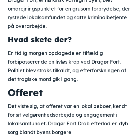
Dragør Fort, et historisk vartegn i byen, blev
omdrejningspunktet for en grusom forbrydelse, der
rystede lokalsamfundet og satte kriminalbetjente
på overarbejde.
Hvad skete der?
En tidlig morgen opdagede en tilfældig
forbipasserende en livløs krop ved Dragør Fort.
Politiet blev straks tilkaldt, og efterforskningen af
det tragiske mord gik i gang.
Offeret
Det viste sig, at offeret var en lokal beboer, kendt
for sit velgørenhedsarbejde og engagement i
lokalsamfundet. Dragør Fort Drab efterlod en dyb
sorg blandt byens borgere.