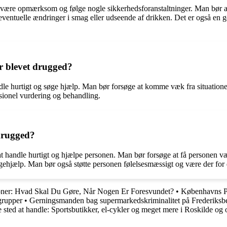
t at være opmærksom og følge nogle sikkerhedsforanstaltninger. Man bør 
ntuelle ændringer i smag eller udseende af drikken. Det er også en go
r blevet drugged?
dle hurtigt og søge hjælp. Man bør forsøge at komme væk fra situationen
ssionel vurdering og behandling.
drugged?
at handle hurtigt og hjælpe personen. Man bør forsøge at få personen væk
gehjælp. Man bør også støtte personen følelsesmæssigt og være der for
soner: Hvad Skal Du Gøre, Når Nogen Er Foresvundet?
•
Københavns Po
grupper
•
Gerningsmanden bag supermarkedskriminalitet på Frederiksb
te sted at handle: Sportsbutikker, el-cykler og meget mere i Roskilde o