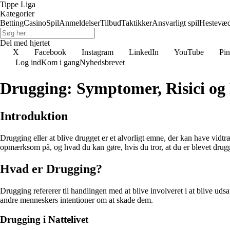
Tippe Liga
Kategorier
Betting
Casino
Spil
Anmeldelser
Tilbud
Taktikker
Ansvarligt spil
Hestevæ
Del med hjertet
X
Facebook
Instagram
LinkedIn
YouTube
Pin
Log ind
Kom i gang
Nyhedsbrevet
Drugging: Symptomer, Risici og
Introduktion
Drugging eller at blive drugget er et alvorligt emne, der kan have vid
opmærksom på, og hvad du kan gøre, hvis du tror, at du er blevet drug
Hvad er Drugging?
Drugging refererer til handlingen med at blive involveret i at blive udsa
andre menneskers intentioner om at skade dem.
Drugging i Nattelivet