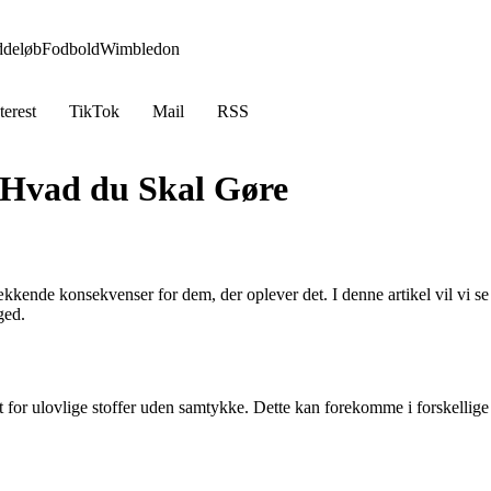
ddeløb
Fodbold
Wimbledon
terest
TikTok
Mail
RSS
 Hvad du Skal Gøre
trækkende konsekvenser for dem, der oplever det. I denne artikel vil vi
ged.
t for ulovlige stoffer uden samtykke. Dette kan forekomme i forskellige s