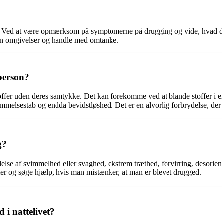
te. Ved at være opmærksom på symptomerne på drugging og vide, hvad du s
din omgivelser og handle med omtanke.
person?
stoffer uden deres samtykke. Det kan forekomme ved at blande stoffer i 
melsestab og endda bevidstløshed. Det er en alvorlig forbrydelse, der 
g?
lelse af svimmelhed eller svaghed, ekstrem træthed, forvirring, desori
er og søge hjælp, hvis man mistænker, at man er blevet drugged.
i nattelivet?