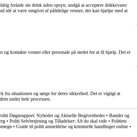
aldrig forlade sin drink uden opsyn, undgå at acceptere drikkevarer
d idé at være omgivet af pålidelige venner, der kan hjælpe med at
 og kontakte venner eller personale på stedet for at få hjælp. Det er
 fra situationen og sørge for deres sikkerhed. Det er vigtigt at
 dem under hele processen.
liti Døgnrapport: Nyheder og Aktuelle Begivenheder
•
Bander og
erg
•
Politi Selvbetjening og Tilladelser: Alt du skal vide
•
Politiets
g omegn
•
Guide til politi anmeldelse og kriminelle handlinger online
•