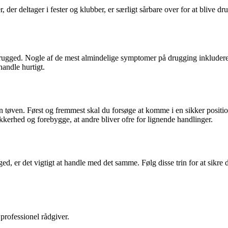
 der deltager i fester og klubber, er særligt sårbare over for at blive 
 drugged. Nogle af de mest almindelige symptomer på drugging inkluder
handle hurtigt.
n tøven. Først og fremmest skal du forsøge at komme i en sikker position 
sikkerhed og forebygge, at andre bliver ofre for lignende handlinger.
ged, er det vigtigt at handle med det samme. Følg disse trin for at sikr
professionel rådgiver.