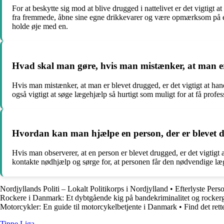
For at beskytte sig mod at blive drugged i nattelivet er det vigtig
fra fremmede, åbne sine egne drikkevarer og være opmærksom på eve
holde øje med en.
Hvad skal man gøre, hvis man mistænker, at man e
Hvis man mistænker, at man er blevet drugged, er det vigtigt at han
også vigtigt at søge lægehjælp så hurtigt som muligt for at få profe
Hvordan kan man hjælpe en person, der er blevet 
Hvis man observerer, at en person er blevet drugged, er det vigtigt 
kontakte nødhjælp og sørge for, at personen får den nødvendige læ
Nordjyllands Politi – Lokalt Politikorps i Nordjylland
•
Efterlyste Per
Rockere i Danmark: Et dybtgående kig på bandekriminalitet og rocker
Motorcykler: En guide til motorcykelbetjente i Danmark
•
Find det ret
Tippe Liga