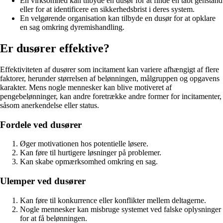
En virksomhed kan tilbyde en dusør for at finde en tabt genstand
eller for at identificere en sikkerhedsbrist i deres system.
En velgørende organisation kan tilbyde en dusør for at opklare
en sag omkring dyremishandling.
Er dusører effektive?
Effektiviteten af dusører som incitament kan variere afhængigt af flere
faktorer, herunder størrelsen af belønningen, målgruppen og opgavens
karakter. Mens nogle mennesker kan blive motiveret af
pengebelønninger, kan andre foretrække andre former for incitamenter,
såsom anerkendelse eller status.
Fordele ved dusører
Øger motivationen hos potentielle løsere.
Kan føre til hurtigere løsninger på problemer.
Kan skabe opmærksomhed omkring en sag.
Ulemper ved dusører
Kan føre til konkurrence eller konflikter mellem deltagerne.
Nogle mennesker kan misbruge systemet ved falske oplysninger
for at få belønningen.