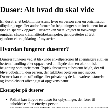
Dusør: Alt hvad du skal vide
En dusør er et belønningssystem, hvor en person eller en organisation
tilbyder penge eller andre former for belønninger som incitament for at
løse en specifik opgave. Dusører kan være knyttet til forskellige
områder, såsom kriminalitetsbekæmpelse, genoprettelse af tabt
ejendom eller opklaring af mysterier.
Hvordan fungerer dusører?
Dusører fungerer ved at tilskynde enkeltpersoner til at engagere sig i en
bestemt handling eller opgave ved at tilbyde dem en økonomisk
belønning som incitament. Typisk fastsættes et bestemt beløb, der vil
blive udbetalt til den person, der fuldfører opgaven med succes.
Dusører kan være offentlige eller private, og de kan variere i størrelse
og kompleksitet afhængigt af opgavens natur.
Eksempler på dusører
Politiet kan tilbyde en dusør for oplysninger, der fører til
anholdelse af en efterlyst person.