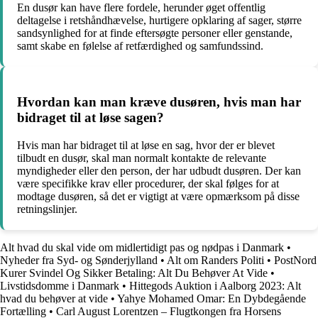
En dusør kan have flere fordele, herunder øget offentlig
deltagelse i retshåndhævelse, hurtigere opklaring af sager, større
sandsynlighed for at finde eftersøgte personer eller genstande,
samt skabe en følelse af retfærdighed og samfundssind.
Hvordan kan man kræve dusøren, hvis man har
bidraget til at løse sagen?
Hvis man har bidraget til at løse en sag, hvor der er blevet
tilbudt en dusør, skal man normalt kontakte de relevante
myndigheder eller den person, der har udbudt dusøren. Der kan
være specifikke krav eller procedurer, der skal følges for at
modtage dusøren, så det er vigtigt at være opmærksom på disse
retningslinjer.
Alt hvad du skal vide om midlertidigt pas og nødpas i Danmark
•
Nyheder fra Syd- og Sønderjylland
•
Alt om Randers Politi
•
PostNord
Kurer Svindel Og Sikker Betaling: Alt Du Behøver At Vide
•
Livstidsdomme i Danmark
•
Hittegods Auktion i Aalborg 2023: Alt
hvad du behøver at vide
•
Yahye Mohamed Omar: En Dybdegående
Fortælling
•
Carl August Lorentzen – Flugtkongen fra Horsens