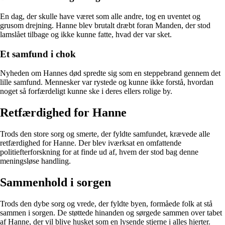
En dag, der skulle have været som alle andre, tog en uventet og
grusom drejning. Hanne blev brutalt dræbt foran Manden, der stod
lamslået tilbage og ikke kunne fatte, hvad der var sket.
Et samfund i chok
Nyheden om Hannes død spredte sig som en steppebrand gennem det
lille samfund. Mennesker var rystede og kunne ikke forstå, hvordan
noget så forfærdeligt kunne ske i deres ellers rolige by.
Retfærdighed for Hanne
Trods den store sorg og smerte, der fyldte samfundet, krævede alle
retfærdighed for Hanne. Der blev iværksat en omfattende
politiefterforskning for at finde ud af, hvem der stod bag denne
meningsløse handling.
Sammenhold i sorgen
Trods den dybe sorg og vrede, der fyldte byen, formåede folk at stå
sammen i sorgen. De støttede hinanden og sørgede sammen over tabet
af Hanne, der vil blive husket som en lysende stjerne i alles hjerter.