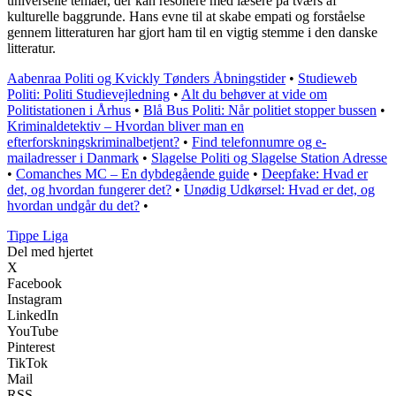
universelle temaer, der kan resonere med læsere på tværs af
kulturelle baggrunde. Hans evne til at skabe empati og forståelse
gennem litteraturen har gjort ham til en vigtig stemme i den danske
litteratur.
Aabenraa Politi og Kvickly Tønders Åbningstider
•
Studieweb
Politi: Politi Studievejledning
•
Alt du behøver at vide om
Politistationen i Århus
•
Blå Bus Politi: Når politiet stopper bussen
•
Kriminaldetektiv – Hvordan bliver man en
efterforskningskriminalbetjent?
•
Find telefonnumre og e-
mailadresser i Danmark
•
Slagelse Politi og Slagelse Station Adresse
•
Comanches MC – En dybdegående guide
•
Deepfake: Hvad er
det, og hvordan fungerer det?
•
Unødig Udkørsel: Hvad er det, og
hvordan undgår du det?
•
Tippe Liga
Del med hjertet
X
Facebook
Instagram
LinkedIn
YouTube
Pinterest
TikTok
Mail
RSS