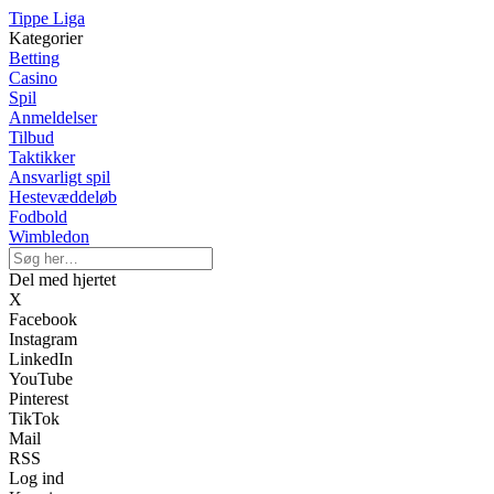
Tippe Liga
Kategorier
Betting
Casino
Spil
Anmeldelser
Tilbud
Taktikker
Ansvarligt spil
Hestevæddeløb
Fodbold
Wimbledon
Del med hjertet
X
Facebook
Instagram
LinkedIn
YouTube
Pinterest
TikTok
Mail
RSS
Log ind