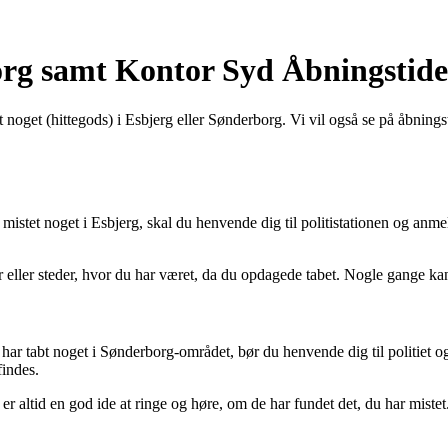
org samt Kontor Syd Åbningstide
tet noget (hittegods) i Esbjerg eller Sønderborg. Vi vil også se på åbn
r mistet noget i Esbjerg, skal du henvende dig til politistationen og anme
eller steder, hvor du har været, da du opdagede tabet. Nogle gange kan fo
u har tabt noget i Sønderborg-området, bør du henvende dig til politiet o
findes.
 er altid en god ide at ringe og høre, om de har fundet det, du har mistet