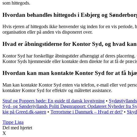
som hittegods.
Hvordan behandles hittegods i Esbjerg og Sønderborg
Hvis ejeren af hittegods ikke henvender sig inden for en vis periode, 
organisation eller på anden vis disponeret over.
Hvad er åbningstiderne for Kontor Syd, og hvad kan 
Kontor Syd har forskellige åbningstider afhængigt af deres placering.
Kontor Syds hjemmeside eller kontakte dem direkte for at få de præcis
Hvordan kan man kontakte Kontor Syd for at få hjæl
Man kan kontakte Kontor Syd enten via telefon, e-mail eller ved perso
kontakter Kontor Syd for effektiv og målrettet assistance.
Straf og Poppers bøde: En guide til dansk lovgivning
•
Sydøstjyllands
Syd- og Sønderjyllands Politi Døgnrapport: Opdateret Nyheder fra Sy
kig på Greed.dk-sagen
•
Terrorisme i Danmark – Hvad er det?
•
Skyd
Tippe Liga
Del med hjertet
X