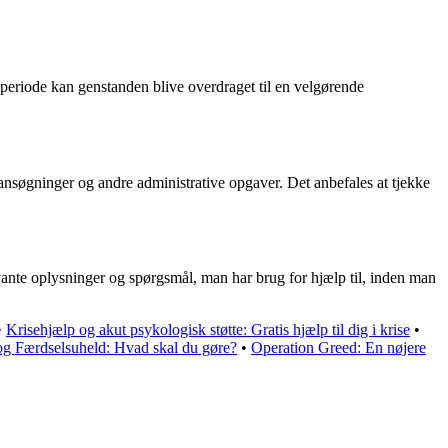
e periode kan genstanden blive overdraget til en velgørende
 ansøgninger og andre administrative opgaver. Det anbefales at tjekke
vante oplysninger og spørgsmål, man har brug for hjælp til, inden man
•
Krisehjælp og akut psykologisk støtte: Gratis hjælp til dig i krise
•
og Færdselsuheld: Hvad skal du gøre?
•
Operation Greed: En nøjere