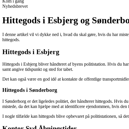
Kom i gang
Nyhedsbrevet
Hittegods i Esbjerg og Sønderb
I denne artikel vil vi dykke ned i, hvad du skal gøre, hvis du har mis
hittegods.
Hittegods i Esbjerg
Hittegods i Esbjerg bliver håndteret af byens politistation. Hvis du ha
samt angive tidspunkt og sted for tabet.
Det kan også være en god idé at kontakte de offentlige transportmidler 
Hittegods i Sønderborg
I Sønderborg er det ligeledes politiet, der håndterer hittegods. Hvis d
mistede, da det kan hjælpe med at identificere ejendommen, hvis den 
I nogle tilfælde kan hittegods blive opbevaret på politistationen, så det
Kontor Syd Åbningstider