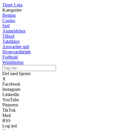
Tippe Liga
Kategorier
Betting
Casino
Spil
Anmeldelser
Tilbud
Taktikker
Ansvarligt spil
Hestevæddeløb
Fodbold
Wimbledon
Del med hjertet
X
Facebook
Instagram
LinkedIn
YouTube
Pinterest
TikTok
Mail
RSS
Log ind