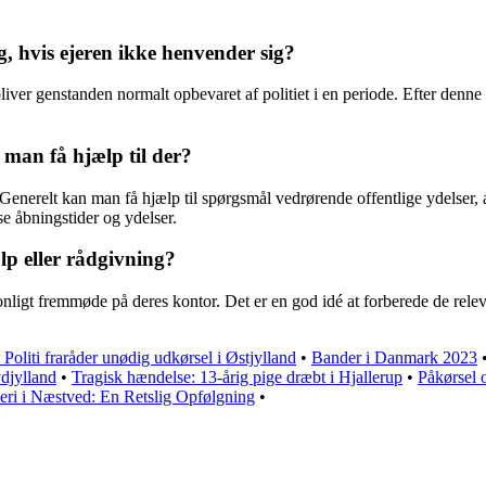
, hvis ejeren ikke henvender sig?
bliver genstanden normalt opbevaret af politiet i en periode. Efter denn
man få hjælp til der?
 Generelt kan man få hjælp til spørgsmål vedrørende offentlige ydelser,
e åbningstider og ydelser.
p eller rådgivning?
nligt fremmøde på deres kontor. Det er en god idé at forberede de rele
 Politi fraråder unødig udkørsel i Østjylland
•
Bander i Danmark 2023
djylland
•
Tragisk hændelse: 13-årig pige dræbt i Hjallerup
•
Påkørsel 
eri i Næstved: En Retslig Opfølgning
•