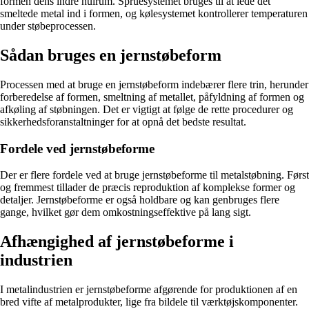
formen dens indre hulrum. Spruesystemet bruges til at lede det
smeltede metal ind i formen, og kølesystemet kontrollerer temperaturen
under støbeprocessen.
Sådan bruges en jernstøbeform
Processen med at bruge en jernstøbeform indebærer flere trin, herunder
forberedelse af formen, smeltning af metallet, påfyldning af formen og
afkøling af støbningen. Det er vigtigt at følge de rette procedurer og
sikkerhedsforanstaltninger for at opnå det bedste resultat.
Fordele ved jernstøbeforme
Der er flere fordele ved at bruge jernstøbeforme til metalstøbning. Først
og fremmest tillader de præcis reproduktion af komplekse former og
detaljer. Jernstøbeforme er også holdbare og kan genbruges flere
gange, hvilket gør dem omkostningseffektive på lang sigt.
Afhængighed af jernstøbeforme i
industrien
I metalindustrien er jernstøbeforme afgørende for produktionen af en
bred vifte af metalprodukter, lige fra bildele til værktøjskomponenter.