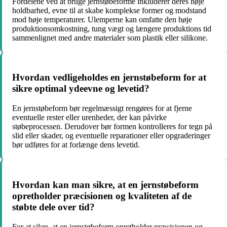
Fordelene ved at bruge jernstøbeforme inkluderer deres høje
holdbarhed, evne til at skabe komplekse former og modstand
mod høje temperaturer. Ulemperne kan omfatte den høje
produktionsomkostning, tung vægt og længere produktions tid
sammenlignet med andre materialer som plastik eller silikone.
Hvordan vedligeholdes en jernstøbeform for at
sikre optimal ydeevne og levetid?
En jernstøbeform bør regelmæssigt rengøres for at fjerne
eventuelle rester eller urenheder, der kan påvirke
støbeprocessen. Derudover bør formen kontrolleres for tegn på
slid eller skader, og eventuelle reparationer eller opgraderinger
bør udføres for at forlænge dens levetid.
Hvordan kan man sikre, at en jernstøbeform
opretholder præcisionen og kvaliteten af de
støbte dele over tid?
For at sikre, at en jernstøbeform opretholder præcisionen og