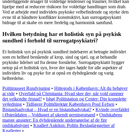
underliggende årsager til voldelige tendenser og traumer, hvilket kan
hjælpe med at reducere risikoen for voldelige handlinger som drab.
Ved at arbejde med individets psykiske velbefindende og styrke dets
evne til at håndtere konflikter konstruktivt, kan surrogatpsykiatri
bidrage til at skabe en mere fredelig og harmonisk samfund.
Hvilken betydning har et holistisk syn på psykisk
sundhed i forhold til surrogatpsykiatri?
Et holistisk syn på psykisk sundhed indebærer at betragte individet
som en helhed bestående af krop, sind og sjæl, og at behandle
psykiske lidelser ud fra denne forståelse. Surrogatpsykiatri bygger
netop på et holistisk syn, hvor der tages højde for alle aspekter af
individets liv og psyke for at opnå en dybdegående og varig
helbredelse.
Politimuseet Rundvisning
•
Hittegods i København: Alt du behøver
at vide
•
Overfald på Christiania: Hvad sker der, når vold rammer
det velkendte fristad?
•
Ishøj Politistation og Center: Din komplette
vejledning
•
Tidligere Politidirektør København Poul Eefsen
•
Bistandsadvokat – Hvad er en bistandsadvokat?
•
Kvinde overfaldet
i Østerådalen – Voldtaget af ukendt gerningsmand
•
Ondskabens
mange ansigter: En dybdegående undersøgelse af de fire
ondskabstyper
•
Knallert Auktion: Politis Beslaglæggelser af
Knallerter
•