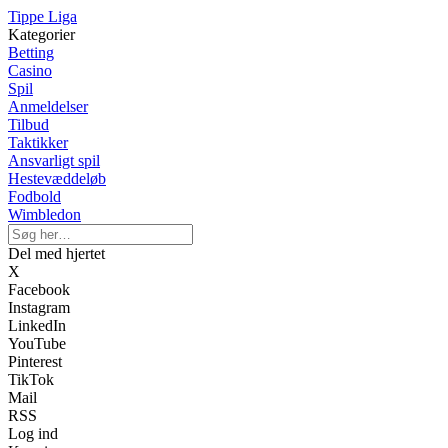
Tippe Liga
Kategorier
Betting
Casino
Spil
Anmeldelser
Tilbud
Taktikker
Ansvarligt spil
Hestevæddeløb
Fodbold
Wimbledon
Del med hjertet
X
Facebook
Instagram
LinkedIn
YouTube
Pinterest
TikTok
Mail
RSS
Log ind