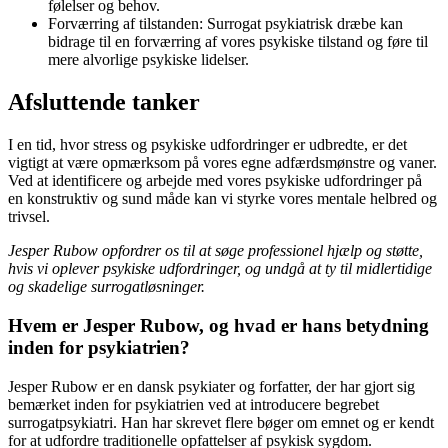
følelser og behov.
Forværring af tilstanden: Surrogat psykiatrisk dræbe kan
bidrage til en forværring af vores psykiske tilstand og føre til
mere alvorlige psykiske lidelser.
Afsluttende tanker
I en tid, hvor stress og psykiske udfordringer er udbredte, er det
vigtigt at være opmærksom på vores egne adfærdsmønstre og vaner.
Ved at identificere og arbejde med vores psykiske udfordringer på
en konstruktiv og sund måde kan vi styrke vores mentale helbred og
trivsel.
Jesper Rubow opfordrer os til at søge professionel hjælp og støtte,
hvis vi oplever psykiske udfordringer, og undgå at ty til midlertidige
og skadelige surrogatløsninger.
Hvem er Jesper Rubow, og hvad er hans betydning
inden for psykiatrien?
Jesper Rubow er en dansk psykiater og forfatter, der har gjort sig
bemærket inden for psykiatrien ved at introducere begrebet
surrogatpsykiatri. Han har skrevet flere bøger om emnet og er kendt
for at udfordre traditionelle opfattelser af psykisk sygdom.