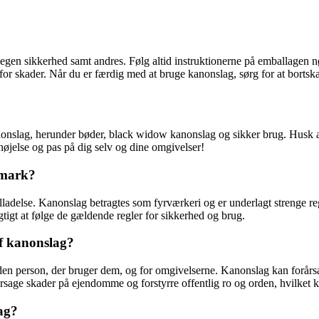
in egen sikkerhed samt andres. Følg altid instruktionerne på emballagen 
or skader. Når du er færdig med at bruge kanonslag, sørg for at bortskaf
anonslag, herunder bøder, black widow kanonslag og sikker brug. Husk
nøjelse og pas på dig selv og dine omgivelser!
nmark?
illadelse. Kanonslag betragtes som fyrværkeri og er underlagt strenge r
gtigt at følge de gældende regler for sikkerhed og brug.
af kanonslag?
en person, der bruger dem, og for omgivelserne. Kanonslag kan forårsa
age skader på ejendomme og forstyrre offentlig ro og orden, hvilket ka
ag?