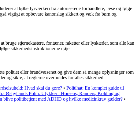
luderer at købe fyrværkeri fra autoriserede forhandlere, læse og følge
også vigtigt at opbevare kanonslag sikkert og væk fra børn og
t bruge stjernekastere, fontæner, raketter eller lyskæder, som alle kan
følge sikkerhedsinstruktionerne nøje.
takte politiet eller brandvæsenet og give dem så mange oplysninger som
r og sikre, at reglerne overholdes for alles sikkerhed.
rdselsuheld: Hvad skal du gøre?
•
Politihat: En komplet guide til
ra Østjyllands Politi: Ulykker i Horsens, Randers, Kolding og
 blive politibetjent med ADHD og hvilke medicinkrav gælder?
•