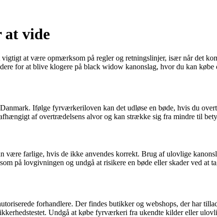
 at vide
igtigt at være opmærksom på regler og retningslinjer, især når det kom
æs videre for at blive klogere på black widow kanonslag, hvor du kan køb
 Danmark. Ifølge fyrværkeriloven kan det udløse en bøde, hvis du overtr
fhængigt af overtrædelsens alvor og kan strække sig fra mindre til bety
an være farlige, hvis de ikke anvendes korrekt. Brug af ulovlige kanon
 på lovgivningen og undgå at risikere en bøde eller skader ved at tag
utoriserede forhandlere. Der findes butikker og webshops, der har tilla
ikkerhedstestet. Undgå at købe fyrværkeri fra ukendte kilder eller ulovl