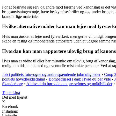
For at beskytte sig selv og andre mod farerne ved kanonslag er det vig
brugsanvisningen nøje, bære beskyttelsesbriller og -tøj under brugen,
brandfarlige materialer.
Hvilke alternative måder kan man fejre med fyrværk
Hvis man ønsker at fejre med fyrværkeri, men gerne vil undgå brugen af
skabe en festlig og imponerende atmosfære uden at udgøre samme risiko
Hvordan kan man rapportere ulovlig brug af kanons
Hvis man er vidne til eller har mistanke om ulovlig brug af kanonslag,
muligt om tidspunkt, sted og eventuelle mistænkte personer. Ved at rap
Job i politiets fotovogne og andre spændende jobmuligheder
•
Coop 3
politiets hovedbeklædning
•
Bombetrussel i dag: Hvad du bør vide
•
A
Skanderborg
•
Alt hvad du bør vide om pressefotos og politibilleder
•
Tippe Liga
Del med hjertet
X
Facebook
Instagram
LinkedIn