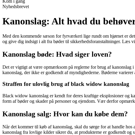
Kom i gang
Nyhedsbrevet
Kanonslag: Alt hvad du behøver
Med den kommende sæson for fyrværkeri lige rundt om hjørnet er det v
og give dig indsigt i alt fra bøder til sikkerhedsforanstaltninger. L
Kanonslag bøde: Hvad siger loven?
Det er vigtigt at være opmærksom på reglerne for brug af kanonslag i
kanonslag, der ikke er godkendt af myndighederne. Bøderne varierer a
Straffen for ulovlig brug af black widow kanonslag
Black widow kanonslag er kendt for deres kraftige eksplosioner og k
form af bøder og skader på personer og ejendom. Vær derfor opmærksom
Kanonslag salg: Hvor kan du købe dem?
Når det kommer til køb af kanonslag, skal du sørge for at handle hos a
kanonslag fra lovlige kilder sikrer du, at produkterne er godkendt og s