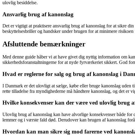
ulovlig besiddelse.
Ansvarlig brug af kanonslag
Det er vigtigt at praktisere ansvarlig brug af kanonslag for at sikre d
beskyttelsesbriller og handsker under brugen for at minimere risikoen f
Afsluttende bemærkninger
Med denne guide håber vi at have givet dig nyttig information om k
sikkerhedsforanstaltningerne for at nyde fyrværkeriet sikkert. God for
Hvad er reglerne for salg og brug af kanonslag i Da
I Danmark er det ulovligt at sælge, købe eller bruge kanonslag uden t
rette tilladelse fra myndighederne må håndtere kanonslag, og det er vi
Hvilke konsekvenser kan der være ved ulovlig brug 
Ulovlig brug af kanonslag kan have alvorlige konsekvenser både for d
lemmer og i værste fald død. Derudover kan brugen af kanonslag forårs
Hvordan kan man sikre sig mod farerne ved kanonsl