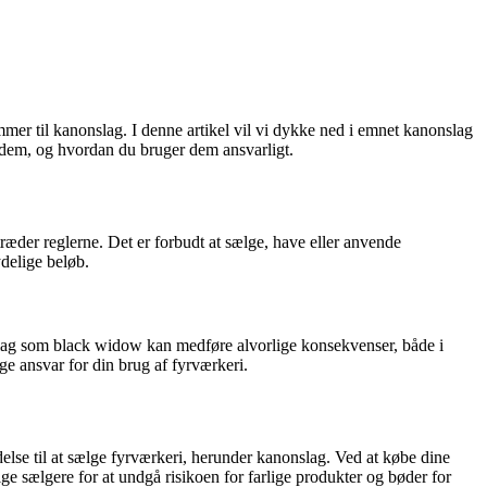
mer til kanonslag. I denne artikel vil vi dykke ned i emnet kanonslag
e dem, og hvordan du bruger dem ansvarligt.
æder reglerne. Det er forbudt at sælge, have eller anvende
delige beløb.
slag som black widow kan medføre alvorlige konsekvenser, både i
e ansvar for din brug af fyrværkeri.
delse til at sælge fyrværkeri, herunder kanonslag. Ved at købe dine
ige sælgere for at undgå risikoen for farlige produkter og bøder for