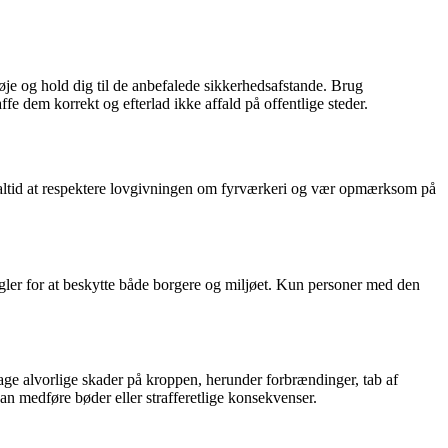
nøje og hold dig til de anbefalede sikkerhedsafstande. Brug
fe dem korrekt og efterlad ikke affald på offentlige steder.
 altid at respektere lovgivningen om fyrværkeri og vær opmærksom på
egler for at beskytte både borgere og miljøet. Kun personer med den
ge alvorlige skader på kroppen, herunder forbrændinger, tab af
n medføre bøder eller strafferetlige konsekvenser.