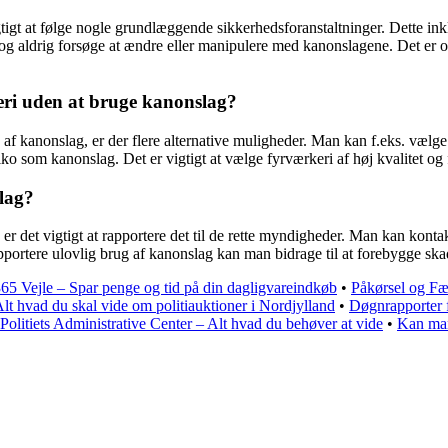
tigt at følge nogle grundlæggende sikkerhedsforanstaltninger. Dette ink
 og aldrig forsøge at ændre eller manipulere med kanonslagene. Det er 
eri uden at bruge kanonslag?
 kanonslag, er der flere alternative muligheder. Man kan f.eks. vælge a
 som kanonslag. Det er vigtigt at vælge fyrværkeri af høj kvalitet og 
lag?
 er det vigtigt at rapportere det til de rette myndigheder. Man kan kon
portere ulovlig brug af kanonslag kan man bidrage til at forebygge skade
65 Vejle – Spar penge og tid på din dagligvareindkøb
•
Påkørsel og Fæ
lt hvad du skal vide om politiauktioner i Nordjylland
•
Døgnrapporter f
Politiets Administrative Center – Alt hvad du behøver at vide
•
Kan man