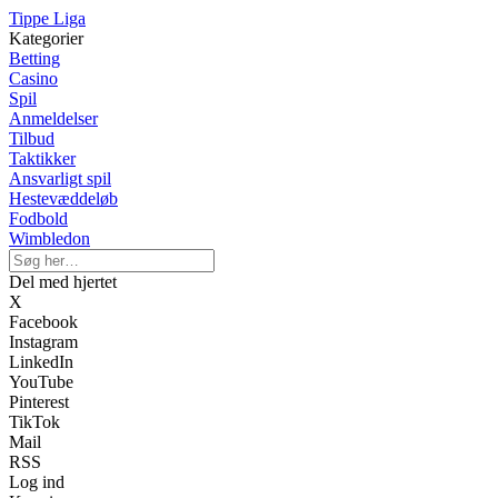
Tippe Liga
Kategorier
Betting
Casino
Spil
Anmeldelser
Tilbud
Taktikker
Ansvarligt spil
Hestevæddeløb
Fodbold
Wimbledon
Del med hjertet
X
Facebook
Instagram
LinkedIn
YouTube
Pinterest
TikTok
Mail
RSS
Log ind