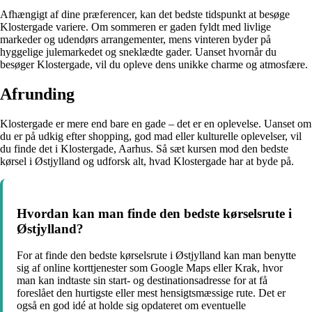
Afhængigt af dine præferencer, kan det bedste tidspunkt at besøge
Klostergade variere. Om sommeren er gaden fyldt med livlige
markeder og udendørs arrangementer, mens vinteren byder på
hyggelige julemarkedet og sneklædte gader. Uanset hvornår du
besøger Klostergade, vil du opleve dens unikke charme og atmosfære.
Afrunding
Klostergade er mere end bare en gade – det er en oplevelse. Uanset om
du er på udkig efter shopping, god mad eller kulturelle oplevelser, vil
du finde det i Klostergade, Aarhus. Så sæt kursen mod den bedste
kørsel i Østjylland og udforsk alt, hvad Klostergade har at byde på.
Hvordan kan man finde den bedste kørselsrute i
Østjylland?
For at finde den bedste kørselsrute i Østjylland kan man benytte
sig af online korttjenester som Google Maps eller Krak, hvor
man kan indtaste sin start- og destinationsadresse for at få
foreslået den hurtigste eller mest hensigtsmæssige rute. Det er
også en god idé at holde sig opdateret om eventuelle