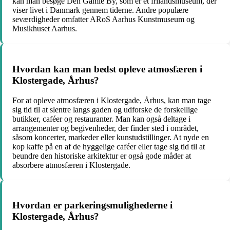
kan man besøge Den Gamle By, som er et frilandsmuseum, der
viser livet i Danmark gennem tiderne. Andre populære
seværdigheder omfatter ARoS Aarhus Kunstmuseum og
Musikhuset Aarhus.
Hvordan kan man bedst opleve atmosfæren i
Klostergade, Århus?
For at opleve atmosfæren i Klostergade, Århus, kan man tage
sig tid til at slentre langs gaden og udforske de forskellige
butikker, caféer og restauranter. Man kan også deltage i
arrangementer og begivenheder, der finder sted i området,
såsom koncerter, markeder eller kunstudstillinger. At nyde en
kop kaffe på en af de hyggelige caféer eller tage sig tid til at
beundre den historiske arkitektur er også gode måder at
absorbere atmosfæren i Klostergade.
Hvordan er parkeringsmulighederne i
Klostergade, Århus?