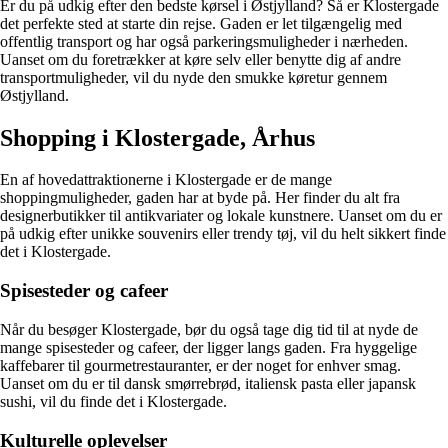
Er du på udkig efter den bedste kørsel i Østjylland? Så er Klostergade
det perfekte sted at starte din rejse. Gaden er let tilgængelig med
offentlig transport og har også parkeringsmuligheder i nærheden.
Uanset om du foretrækker at køre selv eller benytte dig af andre
transportmuligheder, vil du nyde den smukke køretur gennem
Østjylland.
Shopping i Klostergade, Århus
En af hovedattraktionerne i Klostergade er de mange
shoppingmuligheder, gaden har at byde på. Her finder du alt fra
designerbutikker til antikvariater og lokale kunstnere. Uanset om du er
på udkig efter unikke souvenirs eller trendy tøj, vil du helt sikkert finde
det i Klostergade.
Spisesteder og cafeer
Når du besøger Klostergade, bør du også tage dig tid til at nyde de
mange spisesteder og cafeer, der ligger langs gaden. Fra hyggelige
kaffebarer til gourmetrestauranter, er der noget for enhver smag.
Uanset om du er til dansk smørrebrød, italiensk pasta eller japansk
sushi, vil du finde det i Klostergade.
Kulturelle oplevelser