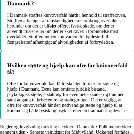
Danmark?
I Danmark straffes knivoverfald hårdt i henhold til straffeloven.
Straffen afhænger af omstændighederne omkring overfaldet,
herunder om der er tilføjet offeret fysisk skade, om der er
anvendt trusler eller om der er sket røveri i forbindelse med
overfaldet. Strafferammen kan variere fra bødestraf til
fængselsstraf afhængigt af alvorligheden af forbrydelsen.
Hvilken støtte og hjælp kan ofre for knivoverfald
få?
Ofre for knivoverfald kan få forskellige former for støtte og
hjælp i Danmark. Dette kan omfatte juridisk bistand,
psykologisk støtte, erstatning for eventuelle skader og traumer
samt adgang til krisecentre og støttegrupper. Det er vigtigt, at
ofre for knivoverfald får den nødvendige støtte og hjælp til at
komme sig både fysisk og psykisk efter en traumatisk oplevelse.
Regler og lovgivning omkring elcykler i Danmark
•
Politimotorcykler
gennem tiden
•
Seneste vejrudsigt for Midtjylland: Udkørsel frarådes i