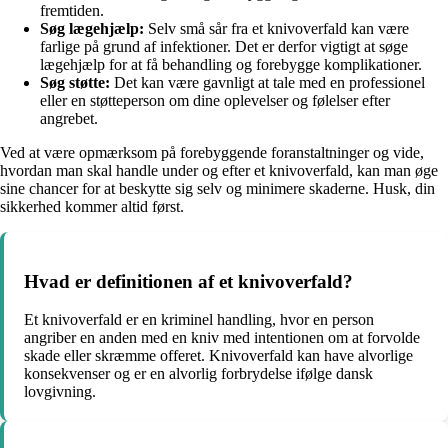
fremtiden.
Søg lægehjælp:
Selv små sår fra et knivoverfald kan være
farlige på grund af infektioner. Det er derfor vigtigt at søge
lægehjælp for at få behandling og forebygge komplikationer.
Søg støtte:
Det kan være gavnligt at tale med en professionel
eller en støtteperson om dine oplevelser og følelser efter
angrebet.
Ved at være opmærksom på forebyggende foranstaltninger og vide,
hvordan man skal handle under og efter et knivoverfald, kan man øge
sine chancer for at beskytte sig selv og minimere skaderne. Husk, din
sikkerhed kommer altid først.
Hvad er definitionen af et knivoverfald?
Et knivoverfald er en kriminel handling, hvor en person
angriber en anden med en kniv med intentionen om at forvolde
skade eller skræmme offeret. Knivoverfald kan have alvorlige
konsekvenser og er en alvorlig forbrydelse ifølge dansk
lovgivning.