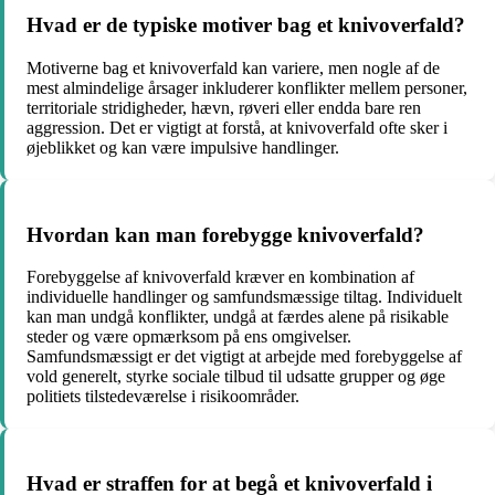
Hvad er de typiske motiver bag et knivoverfald?
Motiverne bag et knivoverfald kan variere, men nogle af de
mest almindelige årsager inkluderer konflikter mellem personer,
territoriale stridigheder, hævn, røveri eller endda bare ren
aggression. Det er vigtigt at forstå, at knivoverfald ofte sker i
øjeblikket og kan være impulsive handlinger.
Hvordan kan man forebygge knivoverfald?
Forebyggelse af knivoverfald kræver en kombination af
individuelle handlinger og samfundsmæssige tiltag. Individuelt
kan man undgå konflikter, undgå at færdes alene på risikable
steder og være opmærksom på ens omgivelser.
Samfundsmæssigt er det vigtigt at arbejde med forebyggelse af
vold generelt, styrke sociale tilbud til udsatte grupper og øge
politiets tilstedeværelse i risikoområder.
Hvad er straffen for at begå et knivoverfald i