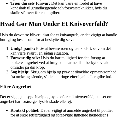
Træn din selv-forsvar:
Det kan være en fordel at have
kendskab til grundlæggende selvforsvarsteknikker, hvis du
skulle stå over for en angriber.
Hvad Gør Man Under Et Knivoverfald?
Hvis du desværre bliver udsat for et knivangreb, er det vigtigt at handle
hurtigt og beslutsomt for at beskytte dig selv:
Undgå panik:
Prøv at bevare roen og tænk klart, selvom det
kan være svært i en sådan situation.
Forsvar dig selv:
Hvis du har mulighed for det, forsøg at
blokere angrebet ved at bruge dine arme til at beskytte vitale
områder på din krop.
Søg hjælp:
Skrig om hjælp og prøv at tiltrække opmærksomhed
fra omkringstående, så de kan ringe efter hjælp eller gribe ind.
Efter Angrebet
Det er vigtigt at søge hjælp og støtte efter et knivoverfald, uanset om
angrebet har forårsaget fysisk skade eller ej:
Kontakt politiet:
Det er vigtigt at anmelde angrebet til politiet
for at sikre retfærdighed og forebygge lignende hændelser i