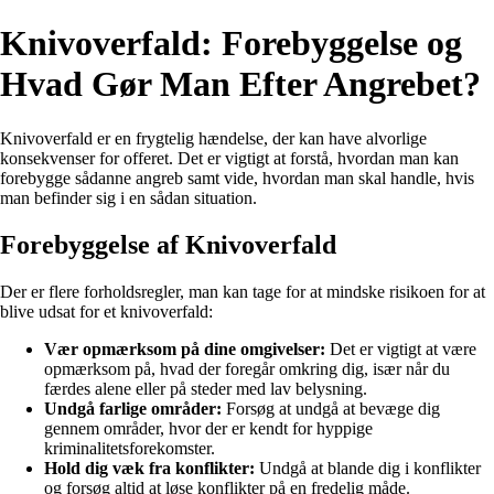
Knivoverfald: Forebyggelse og
Hvad Gør Man Efter Angrebet?
Knivoverfald er en frygtelig hændelse, der kan have alvorlige
konsekvenser for offeret. Det er vigtigt at forstå, hvordan man kan
forebygge sådanne angreb samt vide, hvordan man skal handle, hvis
man befinder sig i en sådan situation.
Forebyggelse af Knivoverfald
Der er flere forholdsregler, man kan tage for at mindske risikoen for at
blive udsat for et knivoverfald:
Vær opmærksom på dine omgivelser:
Det er vigtigt at være
opmærksom på, hvad der foregår omkring dig, især når du
færdes alene eller på steder med lav belysning.
Undgå farlige områder:
Forsøg at undgå at bevæge dig
gennem områder, hvor der er kendt for hyppige
kriminalitetsforekomster.
Hold dig væk fra konflikter:
Undgå at blande dig i konflikter
og forsøg altid at løse konflikter på en fredelig måde.