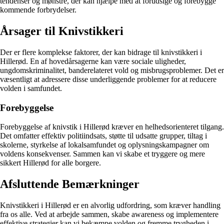
tendenser og mønstre, der kan hjælpe med at forudsige og forebygge
kommende forbrydelser.
Årsager til Knivstikkeri
Der er flere komplekse faktorer, der kan bidrage til knivstikkeri i
Hillerød. En af hovedårsagerne kan være sociale uligheder,
ungdomskriminalitet, banderelateret vold og misbrugsproblemer. Det er
væsentligt at adressere disse underliggende problemer for at reducere
volden i samfundet.
Forebyggelse
Forebyggelse af knivstik i Hillerød kræver en helhedsorienteret tilgang.
Det omfatter effektiv politiindsats, støtte til udsatte grupper, tiltag i
skolerne, styrkelse af lokalsamfundet og oplysningskampagner om
voldens konsekvenser. Sammen kan vi skabe et tryggere og mere
sikkert Hillerød for alle borgere.
Afsluttende Bemærkninger
Knivstikkeri i Hillerød er en alvorlig udfordring, som kræver handling
fra os alle. Ved at arbejde sammen, skabe awareness og implementere
effektive strategier kan vi bekæmpe volden og fremme trygheden i