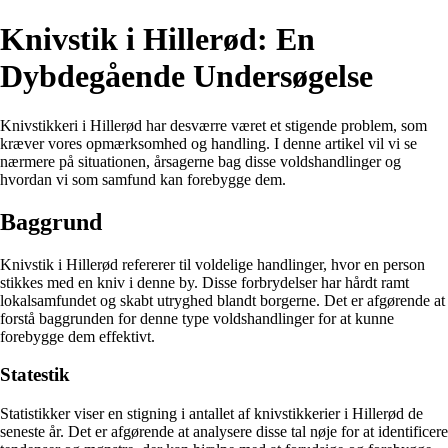
Knivstik i Hillerød: En
Dybdegående Undersøgelse
Knivstikkeri i Hillerød har desværre været et stigende problem, som
kræver vores opmærksomhed og handling. I denne artikel vil vi se
nærmere på situationen, årsagerne bag disse voldshandlinger og
hvordan vi som samfund kan forebygge dem.
Baggrund
Knivstik i Hillerød refererer til voldelige handlinger, hvor en person
stikkes med en kniv i denne by. Disse forbrydelser har hårdt ramt
lokalsamfundet og skabt utryghed blandt borgerne. Det er afgørende at
forstå baggrunden for denne type voldshandlinger for at kunne
forebygge dem effektivt.
Statestik
Statistikker viser en stigning i antallet af knivstikkerier i Hillerød de
seneste år. Det er afgørende at analysere disse tal nøje for at identificere