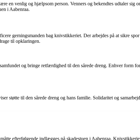
være en venlig og hjælpsom person. Venners og bekendtes udtaler sig om
tuen i Aabenraa.
ntificere gerningsmanden bag knivstikkeriet. Der arbejdes på at sikre sp
drage til opklaringen.
alsamfundet og bringe retfærdighed til den sårede dreng. Enhver form for
er støtte til den sårede dreng og hans familie. Solidaritet og samarbejde
g måtte efterfølgende indlægges på skadestuen i Aabenraa. Knivstikkeri