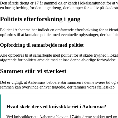
Den sårede dreng er 17 år gammel og er kendt i lokalsamfundet for at 
en hurtig bedring for den unge dreng, der kæmper for sit liv på skades
Politiets efterforskning i gang
Politiet i Aabenraa har indledt en omfattende efterforskning for at ide
opfordres til at kontakte politiet med eventuelle oplysninger, der kan bi
Opfordring til samarbejde med politiet
Alle opfordres til at samarbejde med politiet for at skabe tryghed i lok
afgørende for politiets arbejde med at løse denne alvorlige forbrydelse.
Sammen står vi stærkest
Det er vigtigt, at Aabenraas beboere står sammen i denne svære tid og vis
sammen kan overvinde enhver tragedie, der rammer vores fællesskab.
Hvad skete der ved knivstikkeriet i Aabenraa?
Ved knivstikkeriet i Aabenraa blev en 17-årig dreng stukket ned o