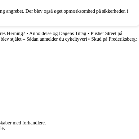
kring angrebet. Der blev også øget opmærksomhed på sikkerheden i
ores Herning?
•
Anholdelse og Dagens Tiltag
•
Pusher Street på
 blev stjålet – Sådan anmelder du cykeltyveri
•
Skud på Frederiksberg:
rskaber med forhandlere.
le.