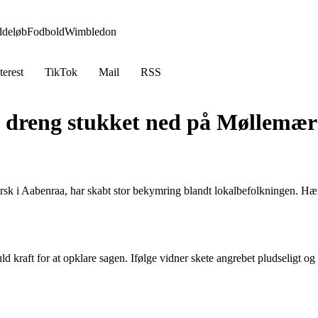
ddeløb
Fodbold
Wimbledon
terest
TikTok
Mail
RSS
ig dreng stukket ned på Møllemæ
sk i Aabenraa, har skabt stor bekymring blandt lokalbefolkningen. Hænde
ld kraft for at opklare sagen. Ifølge vidner skete angrebet pludseligt o