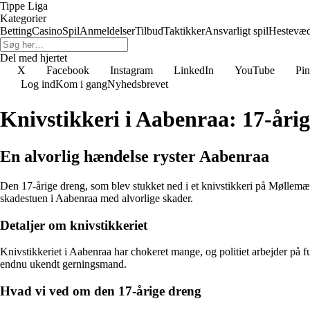
Tippe Liga
Kategorier
Betting
Casino
Spil
Anmeldelser
Tilbud
Taktikker
Ansvarligt spil
Hestevæ
Del med hjertet
X
Facebook
Instagram
LinkedIn
YouTube
Pin
Log ind
Kom i gang
Nyhedsbrevet
Knivstikkeri i Aabenraa: 17-år
En alvorlig hændelse ryster Aabenraa
Den 17-årige dreng, som blev stukket ned i et knivstikkeri på Møllemær
skadestuen i Aabenraa med alvorlige skader.
Detaljer om knivstikkeriet
Knivstikkeriet i Aabenraa har chokeret mange, og politiet arbejder på fu
endnu ukendt gerningsmand.
Hvad vi ved om den 17-årige dreng