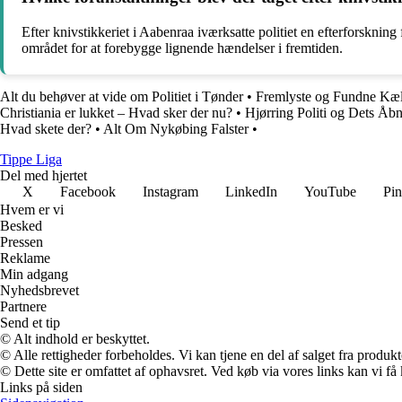
Efter knivstikkeriet i Aabenraa iværksatte politiet en efterforsk
området for at forebygge lignende hændelser i fremtiden.
Alt du behøver at vide om Politiet i Tønder
•
Fremlyste og Fundne Kæ
Christiania er lukket – Hvad sker der nu?
•
Hjørring Politi og Dets Åbn
Hvad skete der?
•
Alt Om Nykøbing Falster
•
Tippe Liga
Del med hjertet
X
Facebook
Instagram
LinkedIn
YouTube
Pin
Hvem er vi
Besked
Pressen
Reklame
Min adgang
Nyhedsbrevet
Partnere
Send et tip
© Alt indhold er beskyttet.
© Alle rettigheder forbeholdes. Vi kan tjene en del af salget fra produk
© Dette site er omfattet af ophavsret. Ved køb via vores links kan vi 
Links på siden