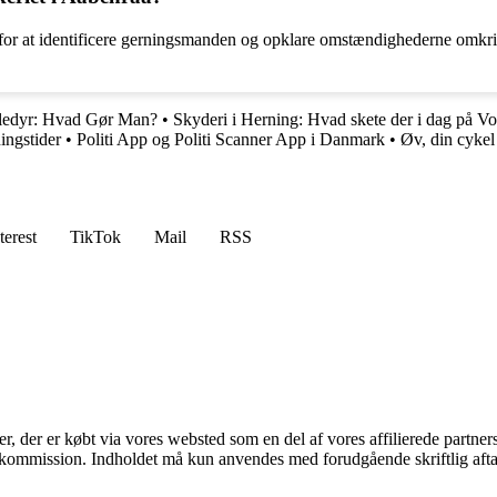
ning for at identificere gerningsmanden og opklare omstændighederne om
ledyr: Hvad Gør Man?
•
Skyderi i Herning: Hvad skete der i dag på V
ingstider
•
Politi App og Politi Scanner App i Danmark
•
Øv, din cykel
terest
TikTok
Mail
RSS
ter, der er købt via vores websted som en del af vores affilierede partne
få kommission. Indholdet må kun anvendes med forudgående skriftlig afta