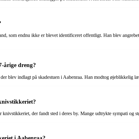
?
nd, som endnu ikke er blevet identificeret offentligt. Han blev angrebe
7-årige dreng?
g, der blev indlagt på skadestuen i Aabenraa. Han modtog øjeblikkelig l
nivstikkeriet?
vstikkeriet, der fandt sted i deres by. Mange udtrykte sympati og støtt
kkeriet i Aabenraa?