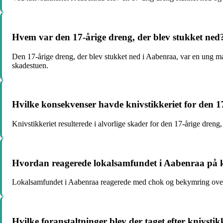
Hvem var den 17-årige dreng, der blev stukket ned
Den 17-årige dreng, der blev stukket ned i Aabenraa, var en ung ma
skadestuen.
Hvilke konsekvenser havde knivstikkeriet for den 1
Knivstikkeriet resulterede i alvorlige skader for den 17-årige dren
Hvordan reagerede lokalsamfundet i Aabenraa på k
Lokalsamfundet i Aabenraa reagerede med chok og bekymring over kni
Hvilke foranstaltninger blev der taget efter knivsti