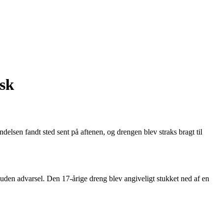
rsk
lsen fandt sted sent på aftenen, og drengen blev straks bragt til
g uden advarsel. Den 17-årige dreng blev angiveligt stukket ned af en