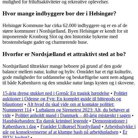
mulighed for friluftsaktiviteter og rekreative oplevelser.
Hvor mange indbyggere bor der i Helsingør?
Helsingør Kommune har cirka 62.000 indbyggere og er en af de
større kommuner i Nordsjælland. Byen Helsingør er kendt for sit
imponerende Kronborg Slot og den historiske bykerne med
brostensbelagte gader og charmerende huse.
Hvorfor er Nordsjælland et attraktivt sted at bo?
Nordsjælland tiltrækker mange beboere på grund af den gode
balance mellem natur, kultur og byliv. Området har et rigt kulturliv,
gode muligheder for uddannelse og beskæftigelse samt nem adgang
til både København og den smukke natur langs kysten og i skovene.
15-årig dreng stukket ned i Grenå: En tragisk hændelse
•
Politiet
auktioner i Odense og Fyn: En komplet guide til hittegods og
bilautioner
•
Alt hvad du skal vide om at kontakte politiet:
Nummeret 114
•
Luftalarm og Sirenetest 2023: Alt, du behøver at
vide
•
Politiet anholdt mand i Danmark – 40-årig mistænkt i sagen
•
Handskebanden: En dansk kriminel legende
•
Demonstrationer i
København i dag
•
Fraråder Udkørsel Nordjylland
•
Arbejdsulykke i
går og konsekvenserne af at klumpe hash på arbejdspladsen
•
Er
IPTV lovligt?
•