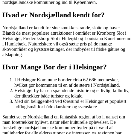
nordsjællandske kommuner og ind til København.
Hvad er Nordsjælland kendt for?
Nordsjælland er kendt for sine smukke strande, slotte og haver.
Blandt de mest populære attraktioner i området er Kronborg Slot i
Helsingør, Frederiksborg Slot i Hillerød og Louisiana Kunstmuseum
i Humlebæk. Naturelskere vil også sætte pris på de mange
skovområder og kyststrækninger, der indbyder til friske gåture og
afslapning.
Hvor Mange Bor der i Helsingør?
I Helsingør Kommune bor der cirka 62.686 mennesker,
hvilket gør kommunen til en af de større i Nordsjælland.
Helsingør by har en spændende historie og et livligt kulturliv,
der tiltrækker både turister og lokale.
Med sin beliggenhed ved Øresund er Helsingør et populært
udflugtsmål for både danskere og svenskere.
Samlet set er Nordsjælland en fantastisk region at bo i, uanset om
man foretrækker bylivet, natur eller kulturelle oplevelser. De
forskellige nordsjællandske kommuner byder på et væld af
muligheder for alle aldersgrupper og interesser, og regionen har