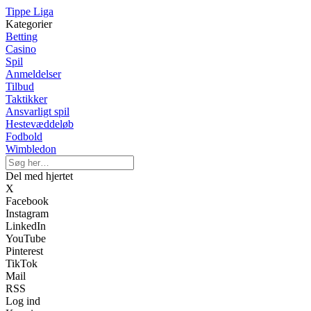
Tippe Liga
Kategorier
Betting
Casino
Spil
Anmeldelser
Tilbud
Taktikker
Ansvarligt spil
Hestevæddeløb
Fodbold
Wimbledon
Del med hjertet
X
Facebook
Instagram
LinkedIn
YouTube
Pinterest
TikTok
Mail
RSS
Log ind