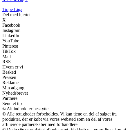
Tippe Liga
Del med hjertet
X
Facebook
Instagram
LinkedIn
YouTube
Pinterest
TikTok
Mail
RSS
Hvem er vi
Besked
Pressen
Reklame
Min adgang
Nyhedsbrevet
Partnere
Send et tip
© Alt indhold er beskyttet.
© Alle rettigheder forbeholdes. Vi kan tjene en del af salget fra
produkter, der er købt via vores websted som en del af vores
affilierede partnerskaber med forhandlere.
© Dette site er omfattet af ophavsret. Ved køb via vores links kan vi