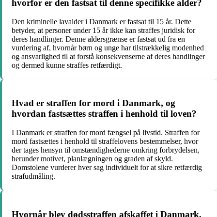
hvorfor er den fastsat til denne specifikke alder?
Den kriminelle lavalder i Danmark er fastsat til 15 år. Dette
betyder, at personer under 15 år ikke kan straffes juridisk for
deres handlinger. Denne aldersgrænse er fastsat ud fra en
vurdering af, hvornår børn og unge har tilstrækkelig modenhed
og ansvarlighed til at forstå konsekvenserne af deres handlinger
og dermed kunne straffes retfærdigt.
Hvad er straffen for mord i Danmark, og
hvordan fastsættes straffen i henhold til loven?
I Danmark er straffen for mord fængsel på livstid. Straffen for
mord fastsættes i henhold til straffelovens bestemmelser, hvor
der tages hensyn til omstændighederne omkring forbrydelsen,
herunder motivet, planlægningen og graden af skyld.
Domstolene vurderer hver sag individuelt for at sikre retfærdig
strafudmåling.
Hvornår blev dødsstraffen afskaffet i Danmark,