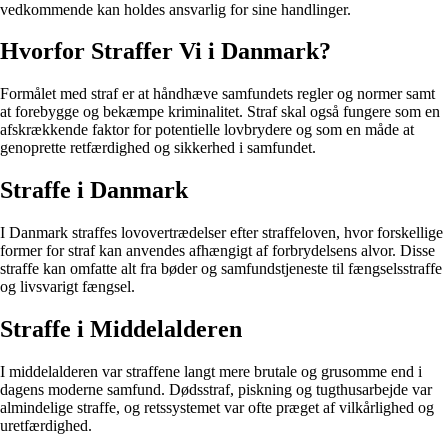
vedkommende kan holdes ansvarlig for sine handlinger.
Hvorfor Straffer Vi i Danmark?
Formålet med straf er at håndhæve samfundets regler og normer samt
at forebygge og bekæmpe kriminalitet. Straf skal også fungere som en
afskrækkende faktor for potentielle lovbrydere og som en måde at
genoprette retfærdighed og sikkerhed i samfundet.
Straffe i Danmark
I Danmark straffes lovovertrædelser efter straffeloven, hvor forskellige
former for straf kan anvendes afhængigt af forbrydelsens alvor. Disse
straffe kan omfatte alt fra bøder og samfundstjeneste til fængselsstraffe
og livsvarigt fængsel.
Straffe i Middelalderen
I middelalderen var straffene langt mere brutale og grusomme end i
dagens moderne samfund. Dødsstraf, piskning og tugthusarbejde var
almindelige straffe, og retssystemet var ofte præget af vilkårlighed og
uretfærdighed.