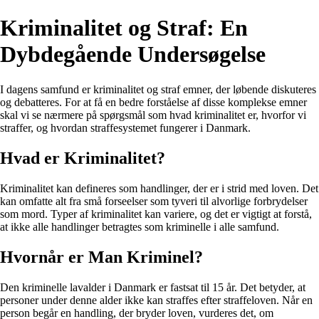
Kriminalitet og Straf: En
Dybdegående Undersøgelse
I dagens samfund er kriminalitet og straf emner, der løbende diskuteres
og debatteres. For at få en bedre forståelse af disse komplekse emner
skal vi se nærmere på spørgsmål som hvad kriminalitet er, hvorfor vi
straffer, og hvordan straffesystemet fungerer i Danmark.
Hvad er Kriminalitet?
Kriminalitet kan defineres som handlinger, der er i strid med loven. Det
kan omfatte alt fra små forseelser som tyveri til alvorlige forbrydelser
som mord. Typer af kriminalitet kan variere, og det er vigtigt at forstå,
at ikke alle handlinger betragtes som kriminelle i alle samfund.
Hvornår er Man Kriminel?
Den kriminelle lavalder i Danmark er fastsat til 15 år. Det betyder, at
personer under denne alder ikke kan straffes efter straffeloven. Når en
person begår en handling, der bryder loven, vurderes det, om