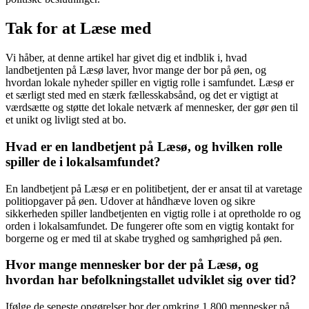
Tak for at Læse med
Vi håber, at denne artikel har givet dig et indblik i, hvad
landbetjenten på Læsø laver, hvor mange der bor på øen, og
hvordan lokale nyheder spiller en vigtig rolle i samfundet. Læsø er
et særligt sted med en stærk fællesskabsånd, og det er vigtigt at
værdsætte og støtte det lokale netværk af mennesker, der gør øen til
et unikt og livligt sted at bo.
Hvad er en landbetjent på Læsø, og hvilken rolle
spiller de i lokalsamfundet?
En landbetjent på Læsø er en politibetjent, der er ansat til at varetage
politiopgaver på øen. Udover at håndhæve loven og sikre
sikkerheden spiller landbetjenten en vigtig rolle i at opretholde ro og
orden i lokalsamfundet. De fungerer ofte som en vigtig kontakt for
borgerne og er med til at skabe tryghed og samhørighed på øen.
Hvor mange mennesker bor der på Læsø, og
hvordan har befolkningstallet udviklet sig over tid?
Ifølge de seneste opgørelser bor der omkring 1.800 mennesker på