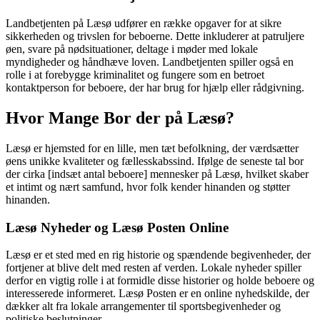
Landbetjenten på Læsø udfører en række opgaver for at sikre
sikkerheden og trivslen for beboerne. Dette inkluderer at patruljere
øen, svare på nødsituationer, deltage i møder med lokale
myndigheder og håndhæve loven. Landbetjenten spiller også en
rolle i at forebygge kriminalitet og fungere som en betroet
kontaktperson for beboere, der har brug for hjælp eller rådgivning.
Hvor Mange Bor der på Læsø?
Læsø er hjemsted for en lille, men tæt befolkning, der værdsætter
øens unikke kvaliteter og fællesskabssind. Ifølge de seneste tal bor
der cirka [indsæt antal beboere] mennesker på Læsø, hvilket skaber
et intimt og nært samfund, hvor folk kender hinanden og støtter
hinanden.
Læsø Nyheder og Læsø Posten Online
Læsø er et sted med en rig historie og spændende begivenheder, der
fortjener at blive delt med resten af verden. Lokale nyheder spiller
derfor en vigtig rolle i at formidle disse historier og holde beboere og
interesserede informeret. Læsø Posten er en online nyhedskilde, der
dækker alt fra lokale arrangementer til sportsbegivenheder og
politiske beslutninger.