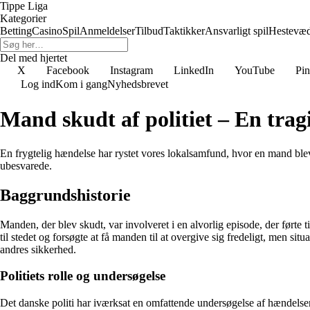
Tippe Liga
Kategorier
Betting
Casino
Spil
Anmeldelser
Tilbud
Taktikker
Ansvarligt spil
Hestevæ
Del med hjertet
X
Facebook
Instagram
LinkedIn
YouTube
Pin
Log ind
Kom i gang
Nyhedsbrevet
Mand skudt af politiet – En tra
En frygtelig hændelse har rystet vores lokalsamfund, hvor en mand ble
ubesvarede.
Baggrundshistorie
Manden, der blev skudt, var involveret i en alvorlig episode, der førte
til stedet og forsøgte at få manden til at overgive sig fredeligt, men sit
andres sikkerhed.
Politiets rolle og undersøgelse
Det danske politi har iværksat en omfattende undersøgelse af hændelsen f