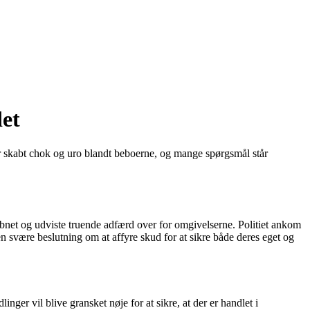
det
r skabt chok og uro blandt beboerne, og mange spørgsmål står
væbnet og udviste truende adfærd over for omgivelserne. Politiet ankom
e den svære beslutning om at affyre skud for at sikre både deres eget og
ger vil blive gransket nøje for at sikre, at der er handlet i