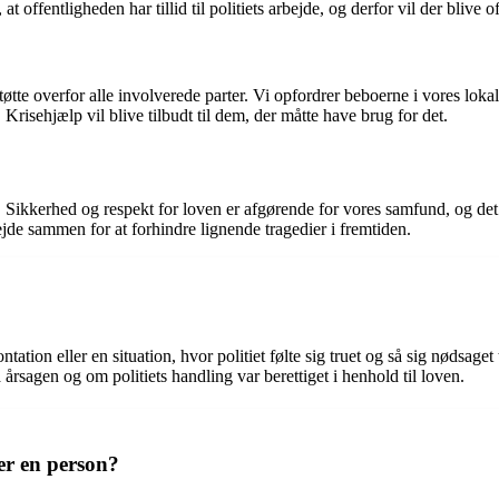
 offentligheden har tillid til politiets arbejde, og derfor vil der blive 
øtte overfor alle involverede parter. Vi opfordrer beboerne i vores lokal
Krisehjælp vil blive tilbudt til dem, der måtte have brug for det.
. Sikkerhed og respekt for loven er afgørende for vores samfund, og det e
ejde sammen for at forhindre lignende tragedier i fremtiden.
tation eller en situation, hvor politiet følte sig truet og så sig nødsaget 
årsagen og om politiets handling var berettiget i henhold til loven.
der en person?