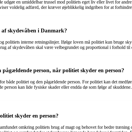
 udgør en umiddelbar trussel mod politiets eget liv eller livet for andr
ser voldelig adfærd, der kræver øjeblikkelig indgriben for at forhindre
rug af skydevåben i Danmark?
og politiets interne retningslinjer. Ifølge loven må politiet kun bruge s
ug af skydevåben skal være velbegrundet og proportional i forhold til den
n pågældende person, når politiet skyder en person?
for både politiet og den pågældende person. For politiet kan det medfør
de person kan lide fysiske skader eller endda dø som følge af skudden
litiet skyder en person?
samfundet omkring politiets brug af magt og behovet for bedre træning 