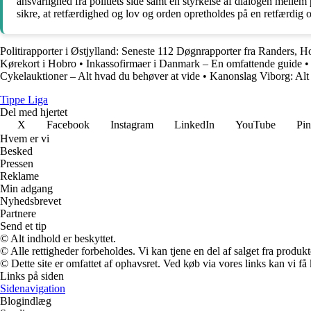
ansvarlighed fra politiets side samt en styrkelse af dialogen mellem 
sikre, at retfærdighed og lov og orden opretholdes på en retfærdig 
Politirapporter i Østjylland: Seneste 112 Døgnrapporter fra Randers, 
Kørekort i Hobro
•
Inkassofirmaer i Danmark – En omfattende guide
Cykelauktioner – Alt hvad du behøver at vide
•
Kanonslag Viborg: Alt
Tippe Liga
Del med hjertet
X
Facebook
Instagram
LinkedIn
YouTube
Pin
Hvem er vi
Besked
Pressen
Reklame
Min adgang
Nyhedsbrevet
Partnere
Send et tip
© Alt indhold er beskyttet.
© Alle rettigheder forbeholdes. Vi kan tjene en del af salget fra produk
© Dette site er omfattet af ophavsret. Ved køb via vores links kan vi 
Links på siden
Sidenavigation
Blogindlæg