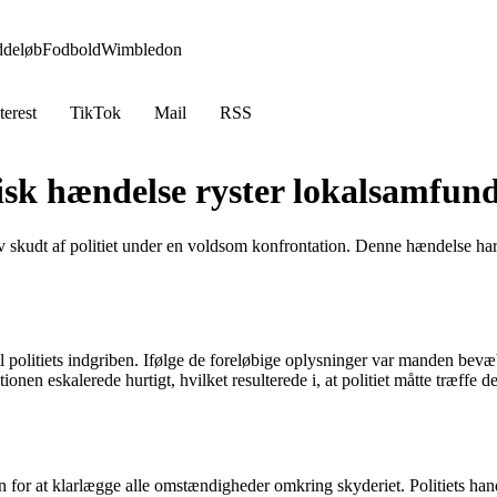
ddeløb
Fodbold
Wimbledon
terest
TikTok
Mail
RSS
gisk hændelse ryster lokalsamfun
v skudt af politiet under en voldsom konfrontation. Denne hændelse ha
 til politiets indgriben. Ifølge de foreløbige oplysninger var manden be
uationen eskalerede hurtigt, hvilket resulterede i, at politiet måtte træff
or at klarlægge alle omstændigheder omkring skyderiet. Politiets handlin