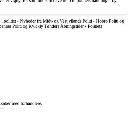
 er vigtigt for samfundet at have tillid til politiets handlinger og
i politiet
•
Nyheder fra Midt- og Vestjyllands Politi
•
Hobro Politi og
enraa Politi og Kvickly Tønders Åbningstider
•
Politiets
rskaber med forhandlere.
le.