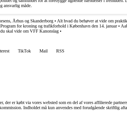
politiet og samfundet for at forebygge lignende hændelser i fremtiden. Det
og ansvarlig måde.
Horsens, Århus og Skanderborg
•
Alt hvad du behøver at vide om praktik 
•
Program for kroning og trafikforhold i København den 14. januar
•
Aab
 du skal vide om VFF Kanonslag
•
terest
TikTok
Mail
RSS
ter, der er købt via vores websted som en del af vores affilierede partne
få kommission. Indholdet må kun anvendes med forudgående skriftlig afta