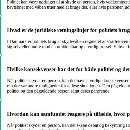
Politiet kan være nødsaget til at skyde en person, hvis vedkommende
bevæbnet med våben truer med at bruge det, eller hvis personen udvi
Hvad er de juridiske retningslinjer for politiets b
I Danmark er politiets brug af skydevåben reguleret af straffeloven 
sig selv eller andre mod en umiddelbar og alvorlig trussel. Enhver br
Hvilke konsekvenser har det for både politiet og de
Når politiet skyder en person, kan det have alvorlige konsekvenser 
om der var andre muligheder for at løse situationen. Den pågælden
politiet og den pågældende person samt deres pårørende.
Hvordan kan samfundet reagere på tilfælde, hvor po
Når politiet skyder en person, kan det skabe debat og bekymring i 