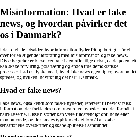
Misinformation: Hvad er fake
news, og hvordan påvirker det
os i Danmark?
I den digitale tidsalder, hvor information flyder frit og hurtigt, står vi
over for en stigende udfordring med misinformation og fake news.
Disse begreber er blevet centrale i den offentlige debat, da de potentielt
kan skabe forvirring, polarisering og endda true demokratiske
processer. Lad os dykke ned i, hvad fake news egentlig er, hvordan det
spredes, og hvilken indvirkning det har i Danmark.
Hvad er fake news?
Fake news, også kendt som falske nyheder, refererer til bevidst falsk
information, der forklædes som troværdige nyheder med det formål at
narre læserne. Disse historier kan være fuldstændigt opfundne eller
manipulerede, og de spredes typisk med det formål at skabe
sensationelle overskrifter og skabe splittelse i samfundet.
Hvordan spredes fake news?