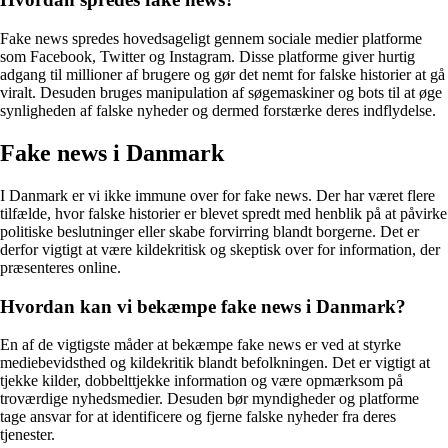
Fake news spredes hovedsageligt gennem sociale medier platforme
som Facebook, Twitter og Instagram. Disse platforme giver hurtig
adgang til millioner af brugere og gør det nemt for falske historier at gå
viralt. Desuden bruges manipulation af søgemaskiner og bots til at øge
synligheden af falske nyheder og dermed forstærke deres indflydelse.
Fake news i Danmark
I Danmark er vi ikke immune over for fake news. Der har været flere
tilfælde, hvor falske historier er blevet spredt med henblik på at påvirke
politiske beslutninger eller skabe forvirring blandt borgerne. Det er
derfor vigtigt at være kildekritisk og skeptisk over for information, der
præsenteres online.
Hvordan kan vi bekæmpe fake news i Danmark?
En af de vigtigste måder at bekæmpe fake news er ved at styrke
mediebevidsthed og kildekritik blandt befolkningen. Det er vigtigt at
tjekke kilder, dobbelttjekke information og være opmærksom på
troværdige nyhedsmedier. Desuden bør myndigheder og platforme
tage ansvar for at identificere og fjerne falske nyheder fra deres
tjenester.