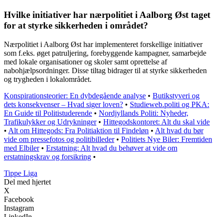
Hvilke initiativer har nærpolitiet i Aalborg Øst taget
for at styrke sikkerheden i området?
Nærpolitiet i Aalborg Øst har implementeret forskellige initiativer
som f.eks. øget patruljering, forebyggende kampagner, samarbejde
med lokale organisationer og skoler samt oprettelse af
nabohjælpsordninger. Disse tiltag bidrager til at styrke sikkerheden
og trygheden i lokalområdet.
Konspirationsteorier: En dybdegående analyse
•
Butikstyveri og
dets konsekvenser – Hvad siger loven?
•
Studieweb.politi og PKA:
En Guide til Politistuderende
•
Nordjyllands Politi: Nyheder,
Trafikulykker og Udrykninger
•
Hittegodskontoret: Alt du skal vide
•
Alt om Hittegods: Fra Politiaktion til Findeløn
•
Alt hvad du bør
vide om pressefotos og politibilleder
•
Politiets Nye Biler: Fremtiden
med Elbiler
•
Erstatning: Alt hvad du behøver at vide om
erstatningskrav og forsikring
•
Tippe Liga
Del med hjertet
X
Facebook
Instagram
LinkedIn