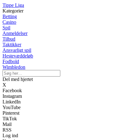
Tippe Liga
Kategorier
Betting
Casino
Spil
Anmeldelser
Tilbud
Taktikker
Ansvarligt spil
Hestevæddeløb
Fodbold
Wimbledon
Del med hjertet
X
Facebook
Instagram
LinkedIn
YouTube
Pinterest
TikTok
Mail
RSS
Log ind