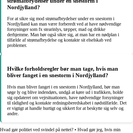
strømafbrydelser under en snestorm i
Nordjylland?
For at sikre sig mod strømafbrydelser under en snestorm i
Nordjylland kan man være forberedt ved at have nødvendige
forsyninger som fx stearinlys, tæpper, mad og drikke
derhjemme. Man bør også sikre sig, at man har en nødplan i
tilfælde af strømafbrydelse og kontakte sit elselskab ved
problemer.
Hvilke forholdsregler bør man tage, hvis man
bliver fanget i en snestorm i Nordjylland?
Hvis man bliver fanget i en snestorm i Nordjylland, bør man
søge ly og blive indendørs, undgå at køre ud i trafikken, holde
sig opdateret om vejrsituationen, have nødvendige forsyninger
til rådighed og kontakte redningsberedskabet i nødstilfælde. Det
er vigtigt at handle hurtigt og sikkert for at beskytte sig selv og
andre.
Hvad gør politiet ved svindel på nettet?
•
Hvad gør jeg, hvis min