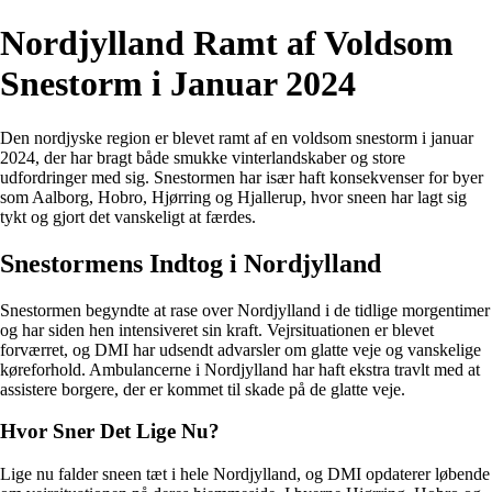
Nordjylland Ramt af Voldsom
Snestorm i Januar 2024
Den nordjyske region er blevet ramt af en voldsom snestorm i januar
2024, der har bragt både smukke vinterlandskaber og store
udfordringer med sig. Snestormen har især haft konsekvenser for byer
som Aalborg, Hobro, Hjørring og Hjallerup, hvor sneen har lagt sig
tykt og gjort det vanskeligt at færdes.
Snestormens Indtog i Nordjylland
Snestormen begyndte at rase over Nordjylland i de tidlige morgentimer
og har siden hen intensiveret sin kraft. Vejrsituationen er blevet
forværret, og DMI har udsendt advarsler om glatte veje og vanskelige
køreforhold. Ambulancerne i Nordjylland har haft ekstra travlt med at
assistere borgere, der er kommet til skade på de glatte veje.
Hvor Sner Det Lige Nu?
Lige nu falder sneen tæt i hele Nordjylland, og DMI opdaterer løbende