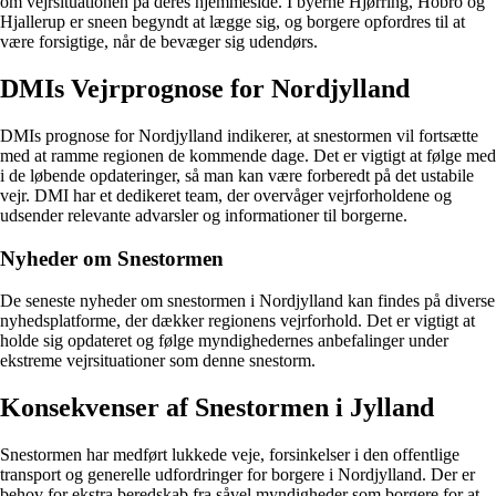
om vejrsituationen på deres hjemmeside. I byerne Hjørring, Hobro og
Hjallerup er sneen begyndt at lægge sig, og borgere opfordres til at
være forsigtige, når de bevæger sig udendørs.
DMIs Vejrprognose for Nordjylland
DMIs prognose for Nordjylland indikerer, at snestormen vil fortsætte
med at ramme regionen de kommende dage. Det er vigtigt at følge med
i de løbende opdateringer, så man kan være forberedt på det ustabile
vejr. DMI har et dedikeret team, der overvåger vejrforholdene og
udsender relevante advarsler og informationer til borgerne.
Nyheder om Snestormen
De seneste nyheder om snestormen i Nordjylland kan findes på diverse
nyhedsplatforme, der dækker regionens vejrforhold. Det er vigtigt at
holde sig opdateret og følge myndighedernes anbefalinger under
ekstreme vejrsituationer som denne snestorm.
Konsekvenser af Snestormen i Jylland
Snestormen har medført lukkede veje, forsinkelser i den offentlige
transport og generelle udfordringer for borgere i Nordjylland. Der er
behov for ekstra beredskab fra såvel myndigheder som borgere for at