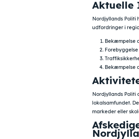
Aktuelle
Nordjyllands Politi
udfordringer i regi
Bekæmpelse af
Forebyggelse 
Traffiksikkerh
Bekæmpelse af
Aktivitet
Nordjyllands Politi 
lokalsamfundet. De
markeder eller skol
Afskedige
Nordjylla