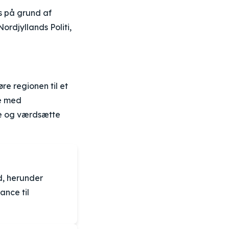
s på grund af
ordjyllands Politi,
øre regionen til et
de med
te og værdsætte
nd, herunder
ance til