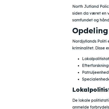
North Jutland Polic
siden da været en vi
samfundet og håndh
Opdeling 
Nordjyllands Politi 
kriminalitet. Disse 
Lokalpolitista
Efterforsknin
Patruljeenhed
Specialenhede
Lokalpolitis
De lokale politista
anmelde forbrydels