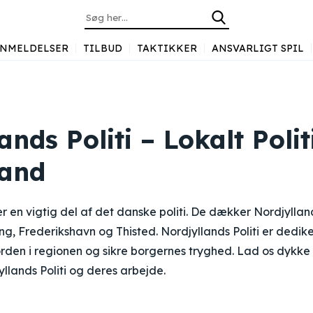
NMELDELSER
TILBUD
TAKTIKKER
ANSVARLIGT SPIL
ands Politi – Lokalt Polit
land
 er en vigtig del af det danske politi. De dækker Nordjylla
g, Frederikshavn og Thisted. Nordjyllands Politi er dediker
rden i regionen og sikre borgernes tryghed. Lad os dykke 
lands Politi og deres arbejde.