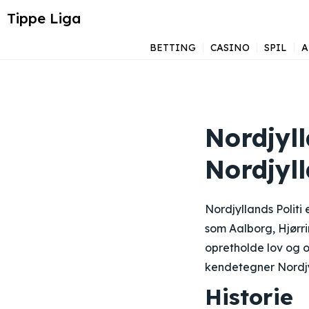
Tippe Liga
BETTING
CASINO
SPIL
A
Nordjyll
Nordjyl
Nordjyllands Politi
som Aalborg, Hjørrin
opretholde lov og o
kendetegner Nordjyl
Historie