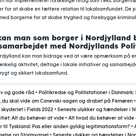
iti har implementeret forskellige tiltag som f.eks. borgerm
r for at skabe en tættere relation til lokalsamfundet. De p
ed borgerne for at skabe tryghed og forebygge kriminali
an man som borger i Nordjylland b
 samarbejdet med Nordjyllands Poli
rdjylland kan man bidrage ved at være opmærksom på en
nkelig aktivitet, deltage i lokale initiativer og samarbejd
rygt og sikkert lokalsamfund.
rav og gode råd
•
Politikredse og Politistationer i Danmark
, du skal vide om Conevski-sagen og drabet på Femøren
skyderiet i Fields 2022
•
Seneste ulykker og hændelser i 
itiet: Alt du behøver at vide
•
Alt hvad du behøver at vide 
r til Tyskland: Pas eller anden gyldig legitimationsform?
•
else og Stormvarsel
•
Seneste ulykker og hændelser i No