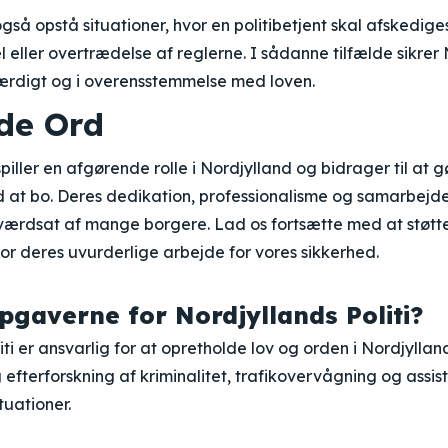
så opstå situationer, hvor en politibetjent skal afskedige
eller overtrædelse af reglerne. I sådanne tilfælde sikrer N
færdigt og i overensstemmelse med loven.
nde Ord
spiller en afgørende rolle i Nordjylland og bidrager til at g
ed at bo. Deres dedikation, professionalisme og samarbej
værdsat af mange borgere. Lad os fortsætte med at støt
 for deres uvurderlige arbejde for vores sikkerhed.
pgaverne for Nordjyllands Politi?
iti er ansvarlig for at opretholde lov og orden i Nordjylla
efterforskning af kriminalitet, trafikovervågning og assist
tuationer.