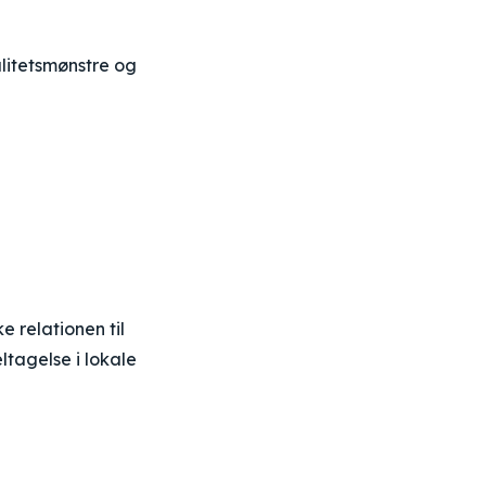
alitetsmønstre og
e relationen til
tagelse i lokale