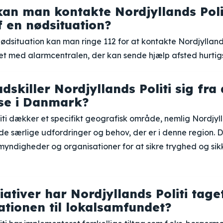
an man kontakte Nordjyllands Polit
f en nødsituation?
 nødsituation kan man ringe 112 for at kontakte Nordjylland
det med alarmcentralen, der kan sende hjælp afsted hurtigs
skiller Nordjyllands Politi sig fra
dse i Danmark?
iti dækker et specifikt geografisk område, nemlig Nordjyl
de særlige udfordringer og behov, der er i denne region.
myndigheder og organisationer for at sikre tryghed og sik
tiativer har Nordjyllands Politi tage
lationen til lokalsamfundet?