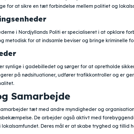
ige for at sikre en tæt forbindelse mellem politiet og lokal
ningsenheder
erne i Nordjyllands Politi er specialiseret i at opklare for
g metodisk for at indsamle beviser og bringe kriminelle for
eder
r synlige i gadebilledet og sørger for at opretholde sikke
erer på nødsituationer, udfører trafikkontroller og er gene
alitet.
og Samarbejde
i samarbejder tæt med andre myndigheder og organisatione
tetsbekæmpelse. De arbejder også aktivt med forebyggende
i lokalsamfundet. Deres mål er at skabe tryghed og tillid 