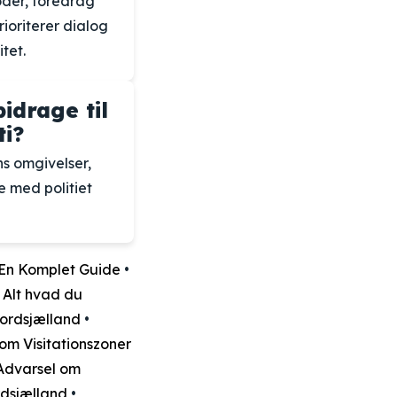
øder, foredrag
rioriterer dialog
tet.
idrage til
ti?
s omgivelser,
e med politiet
: En Komplet Guide
•
•
Alt hvad du
Nordsjælland
•
om Visitationszoner
Advarsel om
rdsjælland
•