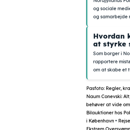
Nordjyllands Pol
og sociale medie
og samarbejde m
Hvordan k
at styrke
Som borger i No
rapportere mistæ
om at skabe et t
Pasfoto: Regler, k
Naum Conevski: Alt
behøver at vide om 
Bilauktioner hos Pol
i København
•
Rejse
Ekstrem Oversvømm