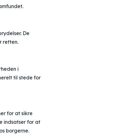
samfundet.
brydelser. De
 retten.
rheden i
relt til stede for
r for at sikre
 indsatser for at
hos borgerne.