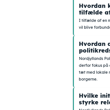
Hvordan k
tilfælde a
I tilfælde af en
vil blive forbun
Hvordan ad
politikre
Nordjyllands Pol
derfor fokus på 
tæt med lokale 
borgerne.
Hvilke ini
styrke re