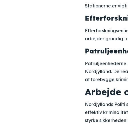
Stationerne er vigt
Efterforsk
Efterforskningsenhed
arbejder grundigt o
Patruljeenh
Patruljeenhederne e
Nordjylland. De reag
at forebygge krimin
Arbejde 
Nordjyllands Polit
effektiv kriminali
styrke sikkerheden 