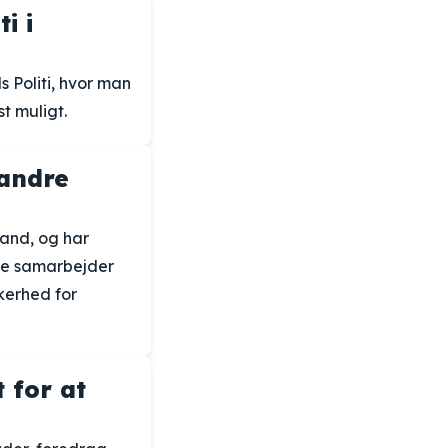
i i
s Politi, hvor man
t muligt.
 andre
land, og har
 De samarbejder
kerhed for
t for at