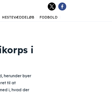
HESTEVÆDDELØB
FODBOLD
ikorps i
nd, herunder byer
et til at
ned i, hvad der