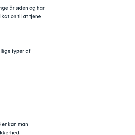
ange år siden og har
kation til at tjene
llige typer af
. Her kan man
ikkerhed.