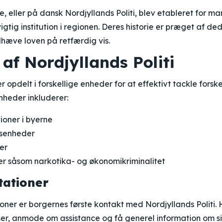
e, eller på dansk Nordjyllands Politi, blev etableret for m
gtig institution i regionen. Deres historie er præget af dedi
æve loven på retfærdig vis.
af Nordjyllands Politi
er opdelt i forskellige enheder for at effektivt tackle forske
enheder inkluderer:
tioner i byerne
gsenheder
er
r såsom narkotika- og økonomikriminalitet
tationer
tioner er borgernes første kontakt med Nordjyllands Politi
er, anmode om assistance og få generel information om s