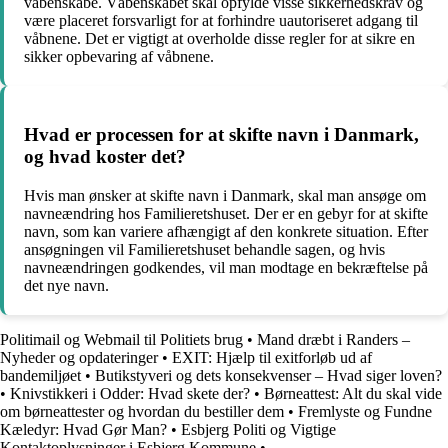
våbenskabe. Våbenskabet skal opfylde visse sikkerhedskrav og
være placeret forsvarligt for at forhindre uautoriseret adgang til
våbnene. Det er vigtigt at overholde disse regler for at sikre en
sikker opbevaring af våbnene.
Hvad er processen for at skifte navn i Danmark,
og hvad koster det?
Hvis man ønsker at skifte navn i Danmark, skal man ansøge om
navneændring hos Familieretshuset. Der er en gebyr for at skifte
navn, som kan variere afhængigt af den konkrete situation. Efter
ansøgningen vil Familieretshuset behandle sagen, og hvis
navneændringen godkendes, vil man modtage en bekræftelse på
det nye navn.
Politimail og Webmail til Politiets brug
•
Mand dræbt i Randers –
Nyheder og opdateringer
•
EXIT: Hjælp til exitforløb ud af
bandemiljøet
•
Butikstyveri og dets konsekvenser – Hvad siger loven?
•
Knivstikkeri i Odder: Hvad skete der?
•
Børneattest: Alt du skal vide
om børneattester og hvordan du bestiller dem
•
Fremlyste og Fundne
Kæledyr: Hvad Gør Man?
•
Esbjerg Politi og Vigtige
Kontaktoplysninger i Esbjerg Kommune
•