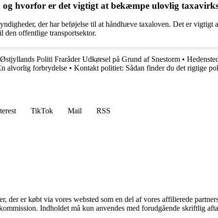
og hvorfor er det vigtigt at bekæmpe ulovlig taxavir
 myndigheder, der har beføjelse til at håndhæve taxaloven. Det er vigti
l den offentlige transportsektor.
Østjyllands Politi Fraråder Udkørsel på Grund af Snestorm
•
Hedensted
n alvorlig forbrydelse
•
Kontakt politiet: Sådan finder du det rigtige p
terest
TikTok
Mail
RSS
ter, der er købt via vores websted som en del af vores affilierede partne
få kommission. Indholdet må kun anvendes med forudgående skriftlig afta