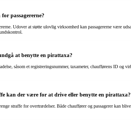
 for passagererne?
ererne. Udover at støtte ulovlig virksomhed kan passagererne være udsat
undskontrol.
undgå at benytte en pirattaxa?
tilladelse, såsom et registreringsnummer, taxameter, chaufførens ID og v
fe kan der være for at drive eller benytte en pirattaxa?
strenge straffe for overtrædelser. Både chauffører og passagerer kan bliv