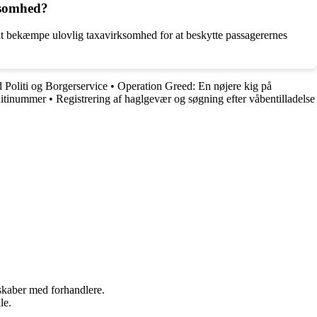
ksomhed?
gt at bekæmpe ulovlig taxavirksomhed for at beskytte passagerernes
 Politi og Borgerservice
•
Operation Greed: En nøjere kig på
olitinummer
•
Registrering af haglgevær og søgning efter våbentilladelse
rskaber med forhandlere.
le.