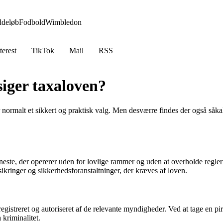
ddeløb
Fodbold
Wimbledon
terest
TikTok
Mail
RSS
siger taxaloven?
 normalt et sikkert og praktisk valg. Men desværre findes der også såkal
jeneste, der opererer uden for lovlige rammer og uden at overholde reglern
rsikringer og sikkerhedsforanstaltninger, der kræves af loven.
registreret og autoriseret af de relevante myndigheder. Ved at tage en pir
 kriminalitet.