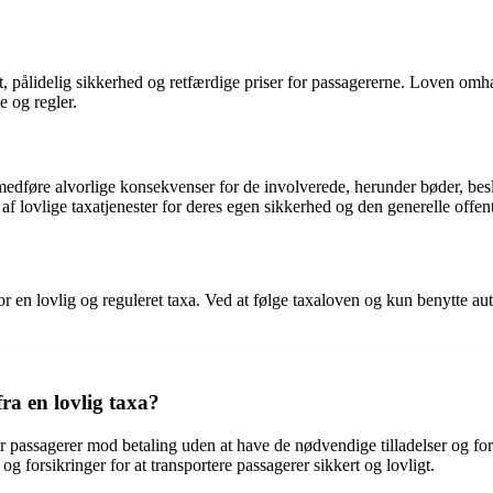
et, pålidelig sikkerhed og retfærdige priser for passagererne. Loven omhand
e og regler.
 medføre alvorlige konsekvenser for de involverede, herunder bøder, bes
g af lovlige taxatjenester for deres egen sikkerhed og den generelle offen
or en lovlig og reguleret taxa. Ved at følge taxaloven og kun benytte au
ra en lovlig taxa?
er passagerer mod betaling uden at have de nødvendige tilladelser og fors
 forsikringer for at transportere passagerer sikkert og lovligt.