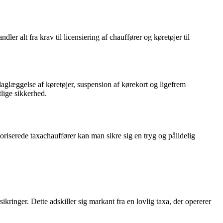
ler alt fra krav til licensiering af chauffører og køretøjer til
laglæggelse af køretøjer, suspension af kørekort og ligefrem
tlige sikkerhed.
toriserede taxachauffører kan man sikre sig en tryg og pålidelig
ikringer. Dette adskiller sig markant fra en lovlig taxa, der opererer