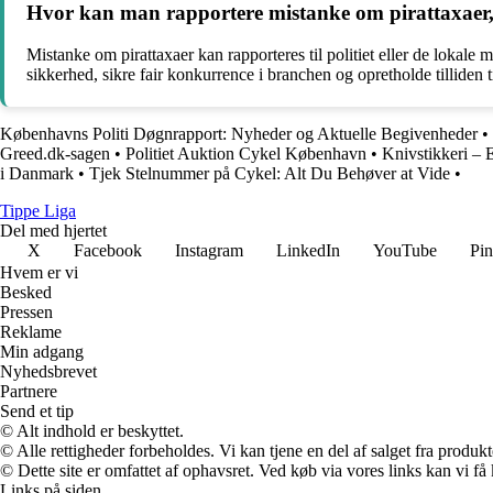
Hvor kan man rapportere mistanke om pirattaxaer, 
Mistanke om pirattaxaer kan rapporteres til politiet eller de lokale
sikkerhed, sikre fair konkurrence i branchen og opretholde tilliden ti
Københavns Politi Døgnrapport: Nyheder og Aktuelle Begivenheder
•
Greed.dk-sagen
•
Politiet Auktion Cykel København
•
Knivstikkeri – E
i Danmark
•
Tjek Stelnummer på Cykel: Alt Du Behøver at Vide
•
Tippe Liga
Del med hjertet
X
Facebook
Instagram
LinkedIn
YouTube
Pin
Hvem er vi
Besked
Pressen
Reklame
Min adgang
Nyhedsbrevet
Partnere
Send et tip
© Alt indhold er beskyttet.
© Alle rettigheder forbeholdes. Vi kan tjene en del af salget fra produk
© Dette site er omfattet af ophavsret. Ved køb via vores links kan vi 
Links på siden