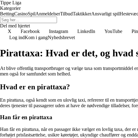
Tippe Liga
Kategorier
Betting
Casino
Spil
Anmeldelser
Tilbud
Taktikker
Ansvarligt spil
Hestevæ
Del med hjertet
X
Facebook
Instagram
LinkedIn
YouTube
Pin
Log ind
Kom i gang
Nyhedsbrevet
Pirattaxa: Hvad er det, og hvad 
At blive offentlig transportbruger og vælge taxa som transportmiddel er
men også for samfundet som helhed.
Hvad er en pirattaxa?
En pirattaxa, også kendt som en ulovlig taxi, refererer til en transportt
deres tjenester til passagerer uden at have de nødvendige tilladelser, fo
Han får en pirattaxa
Han får en pirattaxa, når en passager ikke vælger en lovlig taxa, der er 
forhøjet prisfastsættelse, usikre køretøjer, ukyndige chauffører og endda