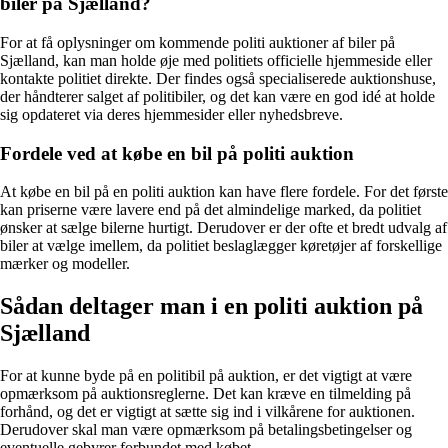
biler på Sjælland?
For at få oplysninger om kommende politi auktioner af biler på
Sjælland, kan man holde øje med politiets officielle hjemmeside eller
kontakte politiet direkte. Der findes også specialiserede auktionshuse,
der håndterer salget af politibiler, og det kan være en god idé at holde
sig opdateret via deres hjemmesider eller nyhedsbreve.
Fordele ved at købe en bil på politi auktion
At købe en bil på en politi auktion kan have flere fordele. For det første
kan priserne være lavere end på det almindelige marked, da politiet
ønsker at sælge bilerne hurtigt. Derudover er der ofte et bredt udvalg af
biler at vælge imellem, da politiet beslaglægger køretøjer af forskellige
mærker og modeller.
Sådan deltager man i en politi auktion på
Sjælland
For at kunne byde på en politibil på auktion, er det vigtigt at være
opmærksom på auktionsreglerne. Det kan kræve en tilmelding på
forhånd, og det er vigtigt at sætte sig ind i vilkårene for auktionen.
Derudover skal man være opmærksom på betalingsbetingelser og
eventuelle gebyrer forbundet med købet.