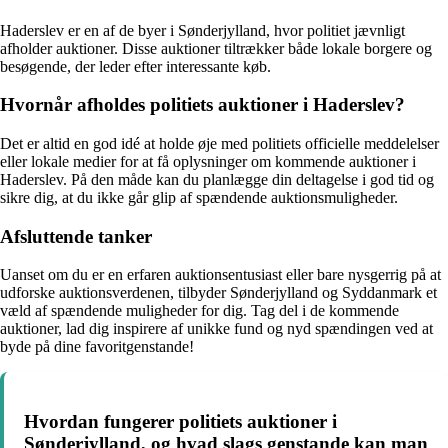
Haderslev er en af de byer i Sønderjylland, hvor politiet jævnligt
afholder auktioner. Disse auktioner tiltrækker både lokale borgere og
besøgende, der leder efter interessante køb.
Hvornår afholdes politiets auktioner i Haderslev?
Det er altid en god idé at holde øje med politiets officielle meddelelser
eller lokale medier for at få oplysninger om kommende auktioner i
Haderslev. På den måde kan du planlægge din deltagelse i god tid og
sikre dig, at du ikke går glip af spændende auktionsmuligheder.
Afsluttende tanker
Uanset om du er en erfaren auktionsentusiast eller bare nysgerrig på at
udforske auktionsverdenen, tilbyder Sønderjylland og Syddanmark et
væld af spændende muligheder for dig. Tag del i de kommende
auktioner, lad dig inspirere af unikke fund og nyd spændingen ved at
byde på dine favoritgenstande!
Hvordan fungerer politiets auktioner i
Sønderjylland, og hvad slags genstande kan man