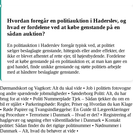
Hvordan foregår en politiauktion i Haderslev, og
hvad er fordelene ved at købe genstande på en
sådan auktion?
En politiauktion i Haderslev foregår typisk ved, at politiet
sælger beslaglagte genstande, hittegods eller andre effekter, der
ikke er blevet afhentet af rette ejer, til højestbydende. Fordelene
ved at købe genstande på en politiauktion er, at man kan gøre en
god handel, finde unikke genstande og støtte politiets arbejde
med at håndtere beslaglagte genstande.
Dørmandskort og Vagtkort: Alt du skal vide
•
Job i politiets fotovogne
og andre spændende jobmuligheder
•
Sønderborg Politi: Alt, du har
brug for at vide
•
Politi Nummerplade Tjek – Sådan tjekker du om en
bil er stjålet
•
Parkeringsbøde: Regler, Priser og Hvordan du kan Klage
•
Røde Papirer og Tvangsindlæggelse: En Guide til Lægeerklæringer
og Procedure
•
Terrorisme i Danmark – Hvad er det?
•
Registrering af
haglgevær og søgning efter våbentilladelse i Danmark
•
Kontakt
politiet: Sådan finder du det rigtige politinummer
•
Nødnummer i
Danmark – Alt, hvad du behøver at vide
•