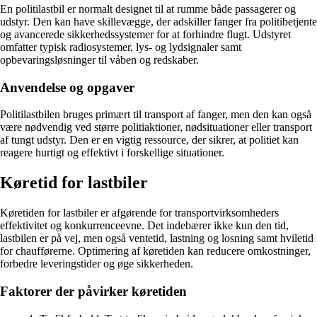
En politilastbil er normalt designet til at rumme både passagerer og
udstyr. Den kan have skillevægge, der adskiller fanger fra politibetjente
og avancerede sikkerhedssystemer for at forhindre flugt. Udstyret
omfatter typisk radiosystemer, lys- og lydsignaler samt
opbevaringsløsninger til våben og redskaber.
Anvendelse og opgaver
Politilastbilen bruges primært til transport af fanger, men den kan også
være nødvendig ved større politiaktioner, nødsituationer eller transport
af tungt udstyr. Den er en vigtig ressource, der sikrer, at politiet kan
reagere hurtigt og effektivt i forskellige situationer.
Køretid for lastbiler
Køretiden for lastbiler er afgørende for transportvirksomheders
effektivitet og konkurrenceevne. Det indebærer ikke kun den tid,
lastbilen er på vej, men også ventetid, lastning og losning samt hviletid
for chaufførerne. Optimering af køretiden kan reducere omkostninger,
forbedre leveringstider og øge sikkerheden.
Faktorer der påvirker køretiden