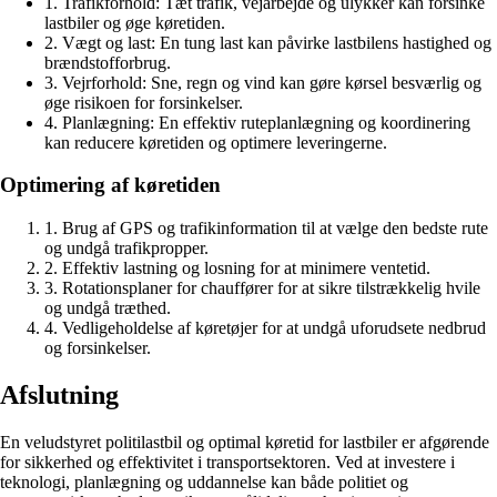
1. Trafikforhold: Tæt trafik, vejarbejde og ulykker kan forsinke
lastbiler og øge køretiden.
2. Vægt og last: En tung last kan påvirke lastbilens hastighed og
brændstofforbrug.
3. Vejrforhold: Sne, regn og vind kan gøre kørsel besværlig og
øge risikoen for forsinkelser.
4. Planlægning: En effektiv ruteplanlægning og koordinering
kan reducere køretiden og optimere leveringerne.
Optimering af køretiden
1. Brug af GPS og trafikinformation til at vælge den bedste rute
og undgå trafikpropper.
2. Effektiv lastning og losning for at minimere ventetid.
3. Rotationsplaner for chauffører for at sikre tilstrækkelig hvile
og undgå træthed.
4. Vedligeholdelse af køretøjer for at undgå uforudsete nedbrud
og forsinkelser.
Afslutning
En veludstyret politilastbil og optimal køretid for lastbiler er afgørende
for sikkerhed og effektivitet i transportsektoren. Ved at investere i
teknologi, planlægning og uddannelse kan både politiet og