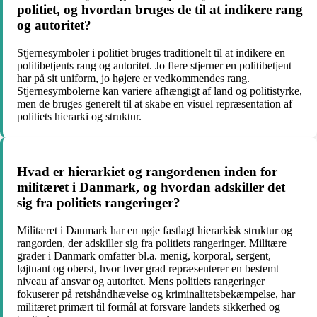
politiet, og hvordan bruges de til at indikere rang
og autoritet?
Stjernesymboler i politiet bruges traditionelt til at indikere en
politibetjents rang og autoritet. Jo flere stjerner en politibetjent
har på sit uniform, jo højere er vedkommendes rang.
Stjernesymbolerne kan variere afhængigt af land og politistyrke,
men de bruges generelt til at skabe en visuel repræsentation af
politiets hierarki og struktur.
Hvad er hierarkiet og rangordenen inden for
militæret i Danmark, og hvordan adskiller det
sig fra politiets rangeringer?
Militæret i Danmark har en nøje fastlagt hierarkisk struktur og
rangorden, der adskiller sig fra politiets rangeringer. Militære
grader i Danmark omfatter bl.a. menig, korporal, sergent,
løjtnant og oberst, hvor hver grad repræsenterer en bestemt
niveau af ansvar og autoritet. Mens politiets rangeringer
fokuserer på retshåndhævelse og kriminalitetsbekæmpelse, har
militæret primært til formål at forsvare landets sikkerhed og