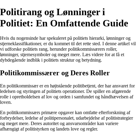
Politirang og Lønninger i
Politiet: En Omfattende Guide
Hvis du nogensinde har spekuleret på politiets hierarki, lønninger og
stjerneklassifikationer, er du kommet til det rette sted. I denne artikel vil
vi udforske politiets rang, herunder politikommissærers roller,
lønninger, stjernesymboler og meget mere. Læs videre for at få et
dybdegående indblik i politiets struktur og betydning.
Politikommissærer og Deres Roller
En politikommissær er en højtstående politibetjent, der har ansvaret for
ledelsen og styringen af politiets operationer. De spiller en afgørende
rolle i opretholdelsen af lov og orden i samfundet og håndhævelsen af
loven.
En politikommissærs primære opgaver kan omfatte efterforskning af
forbrydelser, ledelse af politipersonalet, udarbejdelse af politistrategier
og meget mere. Deres autoritet og ansvarsområder kan variere
afhængigt af politistyrken og landets love og regler.