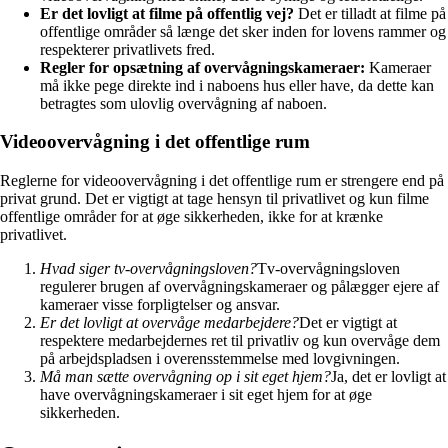
Er det lovligt at filme på offentlig vej?
Det er tilladt at filme på
offentlige områder så længe det sker inden for lovens rammer og
respekterer privatlivets fred.
Regler for opsætning af overvågningskameraer:
Kameraer
må ikke pege direkte ind i naboens hus eller have, da dette kan
betragtes som ulovlig overvågning af naboen.
Videoovervågning i det offentlige rum
Reglerne for videoovervågning i det offentlige rum er strengere end på
privat grund. Det er vigtigt at tage hensyn til privatlivet og kun filme
offentlige områder for at øge sikkerheden, ikke for at krænke
privatlivet.
Hvad siger tv-overvågningsloven?
Tv-overvågningsloven
regulerer brugen af overvågningskameraer og pålægger ejere af
kameraer visse forpligtelser og ansvar.
Er det lovligt at overvåge medarbejdere?
Det er vigtigt at
respektere medarbejdernes ret til privatliv og kun overvåge dem
på arbejdspladsen i overensstemmelse med lovgivningen.
Må man sætte overvågning op i sit eget hjem?
Ja, det er lovligt at
have overvågningskameraer i sit eget hjem for at øge
sikkerheden.