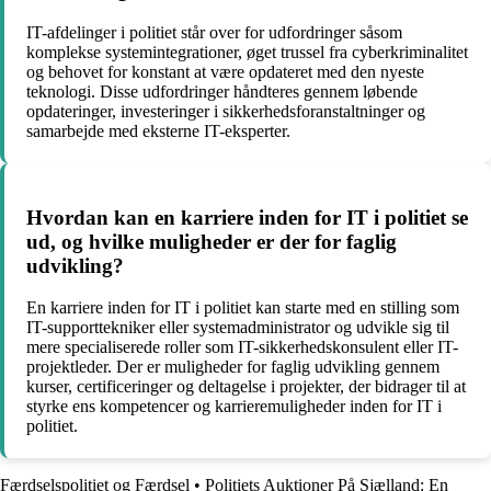
IT-afdelinger i politiet står over for udfordringer såsom
komplekse systemintegrationer, øget trussel fra cyberkriminalitet
og behovet for konstant at være opdateret med den nyeste
teknologi. Disse udfordringer håndteres gennem løbende
opdateringer, investeringer i sikkerhedsforanstaltninger og
samarbejde med eksterne IT-eksperter.
Hvordan kan en karriere inden for IT i politiet se
ud, og hvilke muligheder er der for faglig
udvikling?
En karriere inden for IT i politiet kan starte med en stilling som
IT-supporttekniker eller systemadministrator og udvikle sig til
mere specialiserede roller som IT-sikkerhedskonsulent eller IT-
projektleder. Der er muligheder for faglig udvikling gennem
kurser, certificeringer og deltagelse i projekter, der bidrager til at
styrke ens kompetencer og karrieremuligheder inden for IT i
politiet.
Færdselspolitiet og Færdsel
•
Politiets Auktioner På Sjælland: En