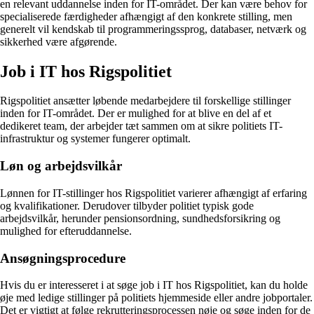
en relevant uddannelse inden for IT-området. Der kan være behov for
specialiserede færdigheder afhængigt af den konkrete stilling, men
generelt vil kendskab til programmeringssprog, databaser, netværk og
sikkerhed være afgørende.
Job i IT hos Rigspolitiet
Rigspolitiet ansætter løbende medarbejdere til forskellige stillinger
inden for IT-området. Der er mulighed for at blive en del af et
dedikeret team, der arbejder tæt sammen om at sikre politiets IT-
infrastruktur og systemer fungerer optimalt.
Løn og arbejdsvilkår
Lønnen for IT-stillinger hos Rigspolitiet varierer afhængigt af erfaring
og kvalifikationer. Derudover tilbyder politiet typisk gode
arbejdsvilkår, herunder pensionsordning, sundhedsforsikring og
mulighed for efteruddannelse.
Ansøgningsprocedure
Hvis du er interesseret i at søge job i IT hos Rigspolitiet, kan du holde
øje med ledige stillinger på politiets hjemmeside eller andre jobportaler.
Det er vigtigt at følge rekrutteringsprocessen nøje og søge inden for de