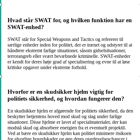
Hvad står SWAT for, og hvilken funktion har en
SWAT-enhed?
SWAT står for Special Weapons and Tactics og refererer til
særlige enheder inden for politiet, der er trænet og udstyret til at
håndtere ekstremt farlige situationer, såsom gidselsituationer,
terrorangreb eller svært bevæbnede kriminelle. SWAT-enheder
er kendt for deres høje grad af specialisering og evne til at løse
kritiske opgaver under ekstreme forhold.
Hvorfor er en skudsikker hjelm vigtig for
politiets sikkerhed, og hvordan fungerer den?
En skudsikker hjelm er afgørende for politiets sikkerhed, da den
beskytter betjentens hoved mod skud og slag under farlige
situationer. Disse hjelme er lavet af specialmaterialer, der kan
modstå skud og absorbere energien fra et eventuelt projektil.
Ved at bære en skudsikker hjelm kan politiet minimere risikoen
for alvorlige hovedskader og øge deres overlevelseschancer i