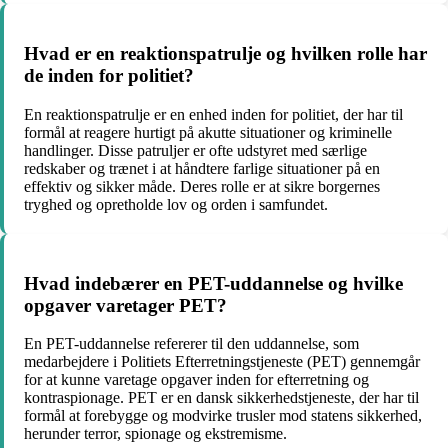
Hvad er en reaktionspatrulje og hvilken rolle har
de inden for politiet?
En reaktionspatrulje er en enhed inden for politiet, der har til
formål at reagere hurtigt på akutte situationer og kriminelle
handlinger. Disse patruljer er ofte udstyret med særlige
redskaber og trænet i at håndtere farlige situationer på en
effektiv og sikker måde. Deres rolle er at sikre borgernes
tryghed og opretholde lov og orden i samfundet.
Hvad indebærer en PET-uddannelse og hvilke
opgaver varetager PET?
En PET-uddannelse refererer til den uddannelse, som
medarbejdere i Politiets Efterretningstjeneste (PET) gennemgår
for at kunne varetage opgaver inden for efterretning og
kontraspionage. PET er en dansk sikkerhedstjeneste, der har til
formål at forebygge og modvirke trusler mod statens sikkerhed,
herunder terror, spionage og ekstremisme.