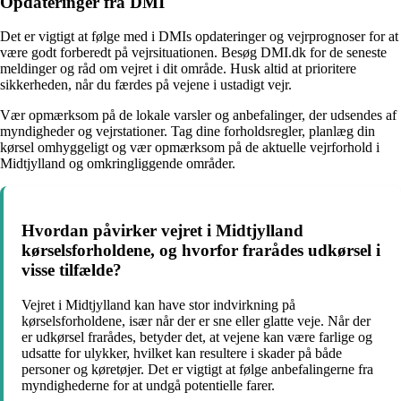
Opdateringer fra DMI
Det er vigtigt at følge med i DMIs opdateringer og vejrprognoser for at
være godt forberedt på vejrsituationen. Besøg DMI.dk for de seneste
meldinger og råd om vejret i dit område. Husk altid at prioritere
sikkerheden, når du færdes på vejene i ustadigt vejr.
Vær opmærksom på de lokale varsler og anbefalinger, der udsendes af
myndigheder og vejrstationer. Tag dine forholdsregler, planlæg din
kørsel omhyggeligt og vær opmærksom på de aktuelle vejrforhold i
Midtjylland og omkringliggende områder.
Hvordan påvirker vejret i Midtjylland
kørselsforholdene, og hvorfor frarådes udkørsel i
visse tilfælde?
Vejret i Midtjylland kan have stor indvirkning på
kørselsforholdene, især når der er sne eller glatte veje. Når der
er udkørsel frarådes, betyder det, at vejene kan være farlige og
udsatte for ulykker, hvilket kan resultere i skader på både
personer og køretøjer. Det er vigtigt at følge anbefalingerne fra
myndighederne for at undgå potentielle farer.