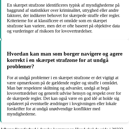
En skærpet strafzone identificeres typisk af myndighederne på
baggrund af statistikker over kriminalitet, utryghed eller andre
faktorer, der indikerer behovet for skærpede straffe eller regler.
Kriterierne for at klassificere et område som en skærpet
strafzone kan variere, men det er ofte baseret på objektive data
og vurderinger af risikoen for lovovertrædelser.
Hvordan kan man som borger navigere og agere
korrekt i en skærpet strafzone for at undgå
problemer?
For at undgå problemer i en skærpet strafzone er det vigtigt at
være opmærksom på de gældende regler og straffe i området.
Man bør respektere skiltning og advarsler, undgå at begå
lovovertrædelser og generelt udvise hensyn og respekt over for
de skærpede regler. Det kan også være en god idé at holde sig
opdateret på eventuelle ændringer i lovgivningen eller lokale
forskrifter for at undgå unødvendige konflikter med
myndighederne.