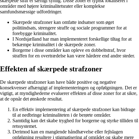
skærpede straf er særligt synlig. Disse zoner er typisk lokaliseret i
områder med højere kriminalitetsrater eller komplekse
samfundsmæssige udfordringer.
Skærpede strafzoner kan omfatte indsatser som øget
politiindsats, strengere straffe og sociale programmer for at
forebygge kriminalitet.
I Nordsjælland har man implementeret forskellige tiltag for at
bekæmpe kriminalitet i de skærpede zoner.
Borgerne i disse områder kan opleve en dobbeltstraf, hvor
straffen for en overtrædelse kan være hårdere end andre steder.
Effekten af skærpede strafzoner
De skærpede strafzoner kan have både positive og negative
konsekvenser afhængigt af implementeringen og opfølgningen. Det er
vigtigt, at myndighederne evaluerer effekten af disse zoner for at sikre,
at de opnår det ønskede resultat.
En effektiv implementering af skærpede strafzoner kan bidrage
til at nedbringe kriminaliteten i de berørte områder.
Samtidig kan det skabe tryghed for borgerne og styrke tilliden til
retssystemet.
Derimod kan en manglende håndhævelse eller fejlslagen
opfølgning resultere i stigmatisering af området og skabe mere