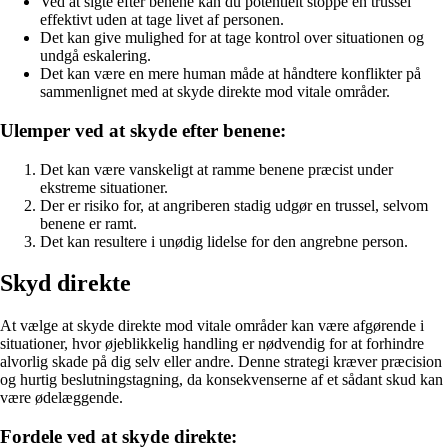
Ved at sigte efter benene kan du potentielt stoppe en trussel
effektivt uden at tage livet af personen.
Det kan give mulighed for at tage kontrol over situationen og
undgå eskalering.
Det kan være en mere human måde at håndtere konflikter på
sammenlignet med at skyde direkte mod vitale områder.
Ulemper ved at skyde efter benene:
Det kan være vanskeligt at ramme benene præcist under
ekstreme situationer.
Der er risiko for, at angriberen stadig udgør en trussel, selvom
benene er ramt.
Det kan resultere i unødig lidelse for den angrebne person.
Skyd direkte
At vælge at skyde direkte mod vitale områder kan være afgørende i
situationer, hvor øjeblikkelig handling er nødvendig for at forhindre
alvorlig skade på dig selv eller andre. Denne strategi kræver præcision
og hurtig beslutningstagning, da konsekvenserne af et sådant skud kan
være ødelæggende.
Fordele ved at skyde direkte: