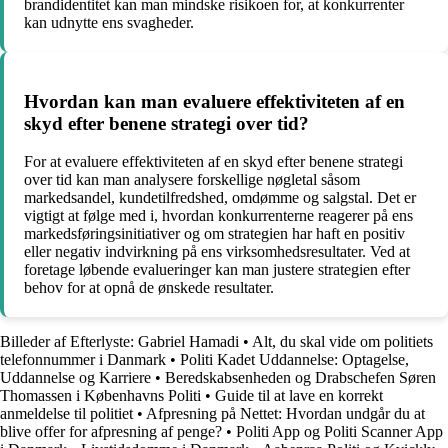
brandidentitet kan man mindske risikoen for, at konkurrenter
kan udnytte ens svagheder.
Hvordan kan man evaluere effektiviteten af en
skyd efter benene strategi over tid?
For at evaluere effektiviteten af en skyd efter benene strategi
over tid kan man analysere forskellige nøgletal såsom
markedsandel, kundetilfredshed, omdømme og salgstal. Det er
vigtigt at følge med i, hvordan konkurrenterne reagerer på ens
markedsføringsinitiativer og om strategien har haft en positiv
eller negativ indvirkning på ens virksomhedsresultater. Ved at
foretage løbende evalueringer kan man justere strategien efter
behov for at opnå de ønskede resultater.
Billeder af Efterlyste: Gabriel Hamadi
•
Alt, du skal vide om politiets
telefonnummer i Danmark
•
Politi Kadet Uddannelse: Optagelse,
Uddannelse og Karriere
•
Beredskabsenheden og Drabschefen Søren
Thomassen i Københavns Politi
•
Guide til at lave en korrekt
anmeldelse til politiet
•
Afpresning på Nettet: Hvordan undgår du at
blive offer for afpresning af penge?
•
Politi App og Politi Scanner App