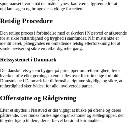
spor, uanset hvor småt det måtte synes, kan være afgørende for at
opklare sagen og bringe de skyldige for retten.
Retslig Procedure
Den retlige proces i forbindelse med et skyderi i Næstved er afgørende
for at sikre retfærdighed og tryghed i samfundet. Når mistænkte er
identificeret, påbegyndes en omfattende retslig efterforskning for at
samle beviser og sikre en retfærdig rettergang.
Retssystemet i Danmark
Det danske retssystem bygger på principper om retfærdighed, hvor
hverken ofre eller gerningsmænd stilles over for urimelige forhold.
Domstolene i Danmark har til formål at dømme skyldige og sikre, at
retfærdighed sker fyldest for alle involverede parter.
Offerstøtte og Rådgivning
Efter et skyderi i Næstved er det vigtigt at huske på ofrene og deres
pårørende. Der findes forskellige organisationer og støttegrupper, der
tilbyder hjælp til dem, der er blevet berørt af kriminalitet.