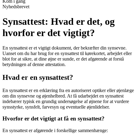
Kom i gang
Nyhedsbrevet
Synsattest: Hvad er det, og
hvorfor er det vigtigt?
En synsattest er et vigtigt dokument, der bekræfter din synsevne.
Uanset om du har brug for en synsattest til kørekortet, arbejdet eller
blot for at sikre, at dine øjne er sunde, er det afgørende at forstå
betydningen af denne attestation.
Hvad er en synsattest?
En synsattest er en erklæring fra en autoriseret optiker eller øjenlæge
om din synsevne og øjenhelbred. At få udarbejdet en synsattest
indebærer typisk en grundig undersøgelse af øjnene for at vurdere
synsstyrke, synsfelt, farvesyn og eventuelle øjenlidelser.
Hvorfor er det vigtigt at få en synsattest?
En synsattest er afgørende i forskellige sammenhænge: