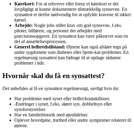
Kørekort:
For at erhverve eller forny et kørekort er det
lovpligtigt at kunne dokumentere tilstrækkelig synsevne. En
synsattest er derfor nødvendig for at opfylde kravene til sikker
kørsel.
Arbejde:
Nogle jobs stiller krav om god synsevne, f.eks.
piloter, bilførere, og personer der arbejder med
præcisionsopgaver. En synsattest kan være påkrævet som en
del af ansættelsesprocessen.
Generel helbredstilstand:
Øjnene kan også afsløre tegn på
andre sygdomme som diabetes eller hjerte-kar-problemer. En
regelmæssig synsattest kan bidrage til at opdage sådanne
problemer i tide.
Hvornår skal du få en synsattest?
Det anbefales at få en synsattest regelmæssigt, særligt hvis du:
Har problemer med synet eller briller/kontaktlinser.
Ændringer i synet, f.eks. sløret syn, dobbeltsyn eller
synsforstyrrelser.
Har en familiehistorik med øjenlidelser.
Oplever hovedpine, træthed eller andre symptomer relateret til
øjnene.