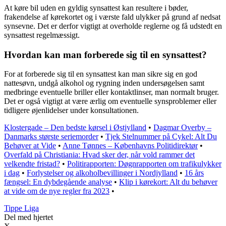
At køre bil uden en gyldig synsattest kan resultere i bøder,
frakendelse af kørekortet og i værste fald ulykker på grund af nedsat
synsevne. Det er derfor vigtigt at overholde reglerne og få udstedt en
synsattest regelmæssigt.
Hvordan kan man forberede sig til en synsattest?
For at forberede sig til en synsattest kan man sikre sig en god
nattesøvn, undgå alkohol og rygning inden undersøgelsen samt
medbringe eventuelle briller eller kontaktlinser, man normalt bruger.
Det er også vigtigt at være ærlig om eventuelle synsproblemer eller
tidligere øjenlidelser under konsultationen.
Klostergade – Den bedste kørsel i Østjylland
•
Dagmar Overby –
Danmarks største seriemorder
•
Tjek Stelnummer på Cykel: Alt Du
Behøver at Vide
•
Anne Tønnes – Københavns Politidirektør
•
Overfald på Christiania: Hvad sker der, når vold rammer det
velkendte fristad?
•
Politirapporten: Døgnrapporten om trafikulykker
i dag
•
Forlystelser og alkoholbevillinger i Nordjylland
•
16 års
fængsel: En dybdegående analyse
•
Klip i kørekort: Alt du behøver
at vide om de nye regler fra 2023
•
Tippe Liga
Del med hjertet